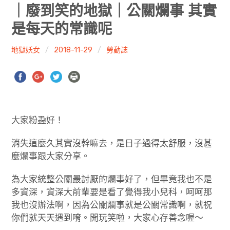
共專題
｜廢到笑的地獄｜公關爛事 其實
是每天的常識呢
共評論
地獄妖女
2018-11-29
勞動誌
共想/共享
共青年
文化誌
大家粉蝨好！
勞動誌
消失這麼久其實沒幹嘛去，是日子過得太舒服，沒甚
共誌寫手
麼爛事跟大家分享。
為大家統整公關最討厭的爛事好了，但畢竟我也不是
各期目錄
多資深，資深大前輩要是看了覺得我小兒科，呵呵那
索取共誌
我也沒辦法啊，因為公關爛事就是公關常識啊，就祝
你們就天天遇到唷。開玩笑啦，大家心存善念喔～