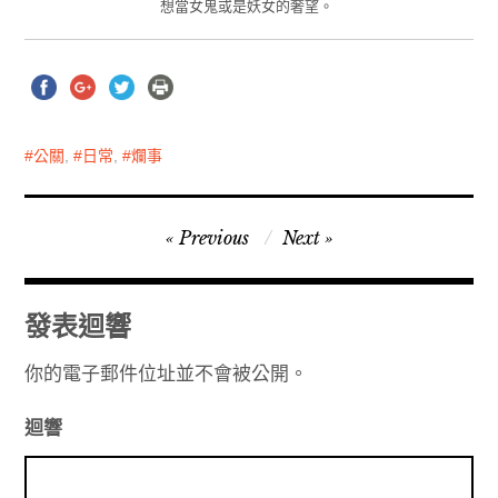
想當女鬼或是妖女的奢望。
公關
,
日常
,
爛事
文
Previous
Next
章
導
發表迴響
覽
你的電子郵件位址並不會被公開。
迴響