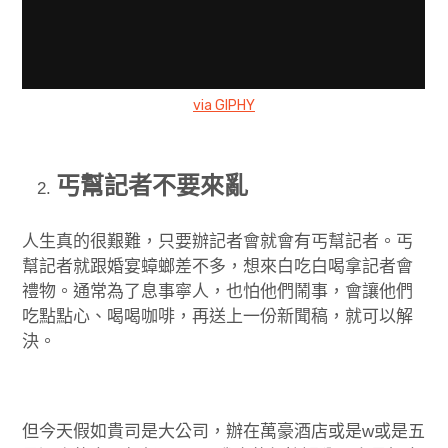
via GIPHY
丐幫記者不要來亂
人生真的很艱難，只要辦記者會就會有丐幫記者。丐
幫記者就跟婚宴蟑螂差不多，想來白吃白喝拿記者會
禮物。通常為了息事寧人，也怕他們鬧事，會讓他們
吃點點心、喝喝咖啡，再送上一份新聞稿，就可以解
決。
但今天假如貴司是大公司，辦在萬豪酒店或是w或是五