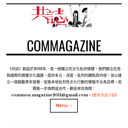
S
k
i
p
t
COMMAGAZINE
o
c
o
n
t
《共誌》創設於2011年，是一個獨立的文化批評媒體，我們關注在地
e
與國際的媒體文化議題，提供多元、深度、批判的觀點與內容，並以建
n
立一個鼓勵青年發聲、促進本地批判性文化行動的實驗平台為目標。若
需進一步詢問或合作，歡迎來信詢問：
t
common.magazine2011@gmail.com。
(更多共誌介紹)
Menu