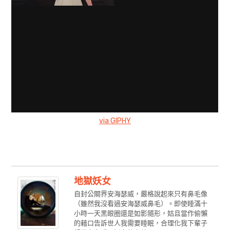
via GIPHY
地獄妖女
自封公關界安海瑟威，嚴格說起來只有鼻毛像
（雖然我沒看過安海瑟威鼻毛）。即使睡滿十
小時一天黑眼圈還是如影隨形，姑且當作偷懶
的藉口告訴世人我需要睡眠，合理化我下輩子