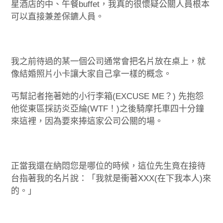
星酒店的中、午餐buffet，我真的很懷疑公關人員根本
可以直接兼差保鑣人員。
我之前待過的某一個公司通常會把名片放在桌上，就
像結婚照片小卡讓大家自己拿一樣的概念。
丐幫記者拖著她的小行李箱(EXCUSE ME？) 先抱怨
他從東區採訪炎亞綸(WTF！)之後騎摩托車四十分鐘
來這裡，因為要來捧這家公司公關的場。
正當我還在納悶您是哪位的時候，這位先生竟在接待
台指著我的名片說：「我就是衝著XXX(在下我本人)來
的。」