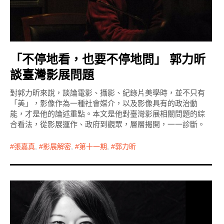
「不停地看，也要不停地問」 郭力昕
談臺灣影展問題
對郭力昕來說，談論電影、攝影、紀錄片美學時，並不只有
「美」，影像作為一種社會媒介，以及影像具有的政治動
能，才是他的論述重點。本文是他對臺灣影展相關問題的綜
合看法，從影展運作、政府到觀眾，層層揭開，一一診斷。
張嘉真
,
影展解密
,
第十一期
,
郭力昕