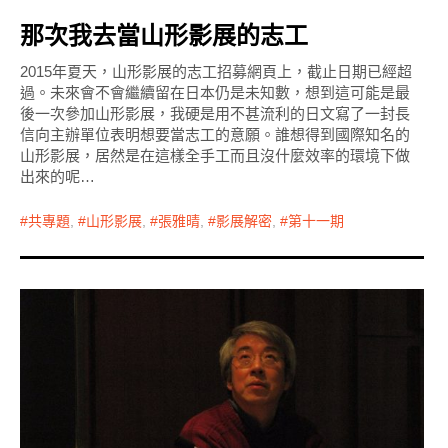
那次我去當山形影展的志工
2015年夏天，山形影展的志工招募網頁上，截止日期已經超
過。未來會不會繼續留在日本仍是未知數，想到這可能是最
後一次參加山形影展，我硬是用不甚流利的日文寫了一封長
信向主辦單位表明想要當志工的意願。誰想得到國際知名的
山形影展，居然是在這樣全手工而且沒什麼效率的環境下做
出來的呢…
共專題
,
山形影展
,
張雅晴
,
影展解密
,
第十一期