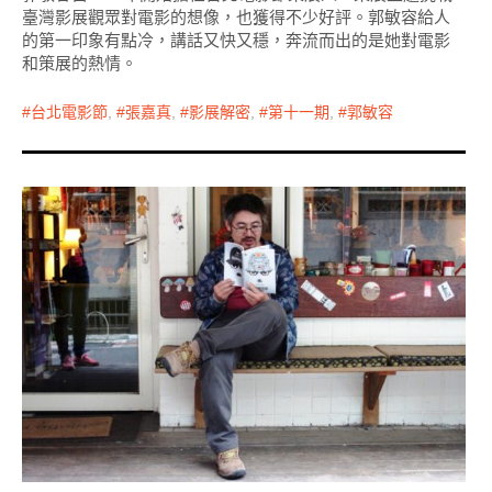
臺灣影展觀眾對電影的想像，也獲得不少好評。郭敏容給人
的第一印象有點冷，講話又快又穩，奔流而出的是她對電影
和策展的熱情。
台北電影節
,
張嘉真
,
影展解密
,
第十一期
,
郭敏容