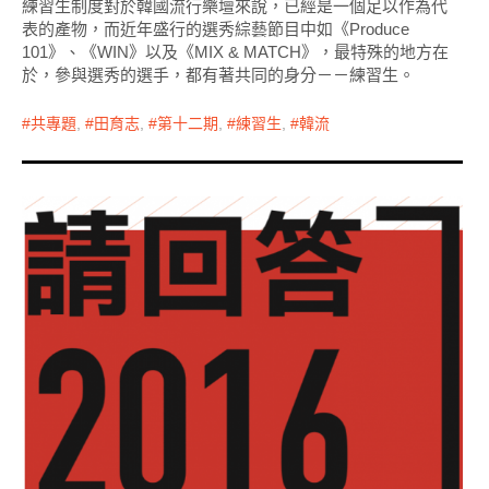
練習生制度對於韓國流行樂壇來說，已經是一個足以作為代
表的產物，而近年盛行的選秀綜藝節目中如《Produce
101》、《WIN》以及《MIX & MATCH》，最特殊的地方在
於，參與選秀的選手，都有著共同的身分－－練習生。
共專題
,
田育志
,
第十二期
,
練習生
,
韓流