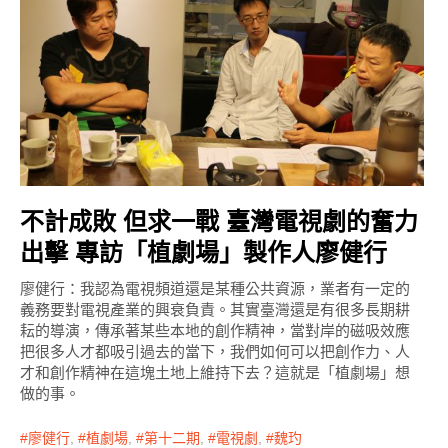
不計成敗 但求一戰 臺灣電視劇的奮力
出擊 專訪「植劇場」製作人廖健行
廖健行：我認為電視頻道還是某種公共資源，業者有一定的
義務要對電視產業的興衰負責。其實臺灣還是有很多長期耕
耘的導演，傳承著某些本地的創作精神，當對岸的磁吸效應
把很多人才都吸引過去的當下，我們如何可以把創作力、人
才和創作精神在這塊土地上維持下去？這就是「植劇場」想
做的事。
廖健行
,
植劇場
,
第十二期
,
電視劇
,
魏玓