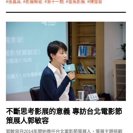
張嘉真
,
影展解密
,
第十一期
,
金馬影展
,
陳俊蓉
不斷思考影展的意義 專訪台北電影節
策展人郭敏容
郭敏容自2014年開始擔任台北電影節策展人，策展主題挑戰