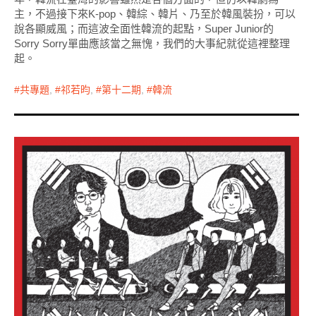
主，不過接下來K-pop、韓綜、韓片、乃至於韓風裝扮，可以
說各顯威風；而這波全面性韓流的起點，Super Junior的
Sorry Sorry單曲應該當之無愧，我們的大事紀就從這裡整理
起。
共專題
,
祁若昀
,
第十二期
,
韓流