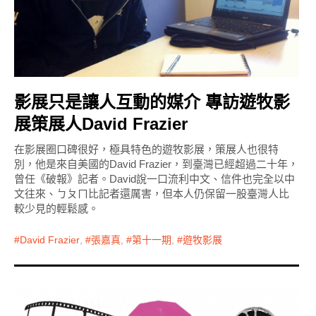
影展只是讓人互動的媒介 專訪遊牧影
展策展人David Frazier
在影展圈口碑很好，極具特色的遊牧影展，策展人也很特
別，他是來自美國的David Frazier，到臺灣已經超過二十年，
曾任《破報》記者。David說一口流利中文、信件也完全以中
文往來、ㄅㄆㄇ比記者還厲害，但本人仍保留一股臺灣人比
較少見的輕鬆感。
David Frazier
,
張嘉真
,
第十一期
,
遊牧影展