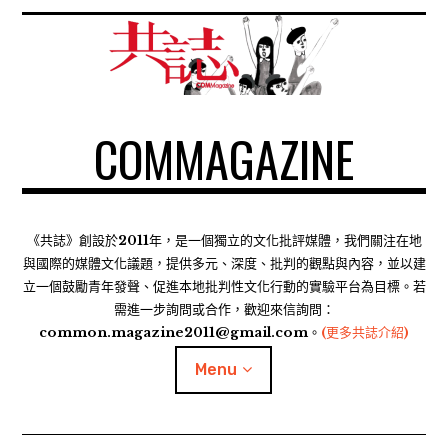
S
k
i
p
t
COMMAGAZINE
o
c
o
n
t
《共誌》創設於2011年，是一個獨立的文化批評媒體，我們關注在地
e
與國際的媒體文化議題，提供多元、深度、批判的觀點與內容，並以建
n
立一個鼓勵青年發聲、促進本地批判性文化行動的實驗平台為目標。若
需進一步詢問或合作，歡迎來信詢問：
t
common.magazine2011@gmail.com。
(更多共誌介紹)
Menu