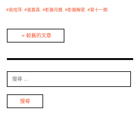
吳悅萍
,
張嘉真
,
影展月曆
,
影展解密
,
第十一期
文
較舊的文章
章
分
頁
搜
尋
：