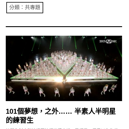
共專題
分類：共專題
共評論
共想/共享
共青年
文化誌
勞動誌
共誌寫手
各期目錄
101個夢想，之外…… 半素人半明星
索取共誌
的練習生