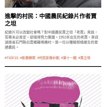
進擊的村民：中國農民紀錄片作者賈
之坦
紀錄片可以改變社會嗎？對中國農民賈之坦「老賈」來說，
答案未必肯定，卻值得努力實踐。1951年出生的老賈，來自
湖南省石門縣白雲鄉雞鳴橋村，是一位以種植柑橘維生的普
通農民。
TIDF10
,
影展解密
,
村民影像計劃
,
第十一期
,
賈之坦