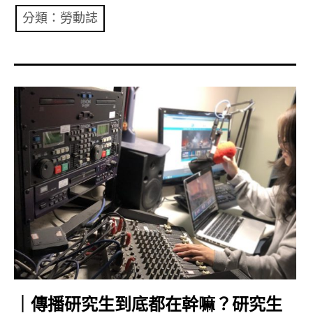
共專題
分類：勞動誌
共評論
共想/共享
共青年
文化誌
勞動誌
共誌寫手
各期目錄
索取共誌
｜傳播研究生到底都在幹嘛？研究生