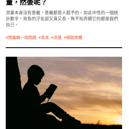
量，然後呢？
流量本身沒有意義，意義都是人賦予的。如此中性的一個統
計數字，背負的汙名卻又臭又長，殊不知弄髒它的都是我們
自己。
問編輯一個問題
,
島本
,
流量
,
網路媒體