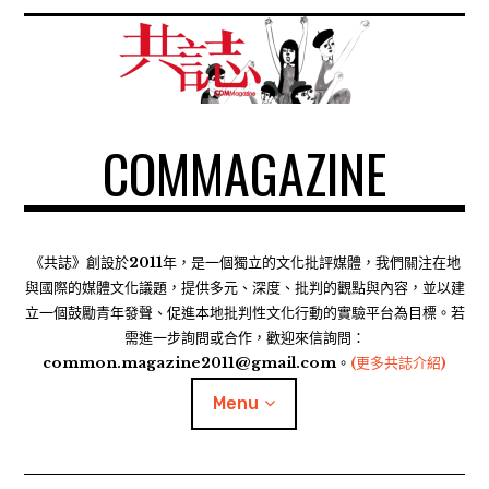
S
k
i
p
t
COMMAGAZINE
o
c
o
n
t
《共誌》創設於2011年，是一個獨立的文化批評媒體，我們關注在地
e
與國際的媒體文化議題，提供多元、深度、批判的觀點與內容，並以建
n
立一個鼓勵青年發聲、促進本地批判性文化行動的實驗平台為目標。若
需進一步詢問或合作，歡迎來信詢問：
t
common.magazine2011@gmail.com。
(更多共誌介紹)
Menu