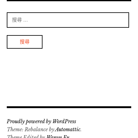
分
頁
搜
尋
：
Proudly powered by WordPress
Theme: Rebalance by
Automattic
.
Theme Edited by
Wanyu Fu
.