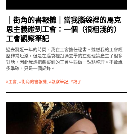
｜街角的書報攤｜當我腦袋裡的馬克
思主義碰到工會：一個（很粗淺的）
工會觀察筆記
過去將近一年的時間，我在工會擔任秘書。雖然我的工會經
歷非常短淺，但是在腦袋裡跟過去學的左派理論產生了很多
對話，因此我想把觀察到的工會生態做一點點整理。不敢說
多準確，只是一個記錄。
工會
,
街角的書報攤
,
觀察筆記
,
鴿子