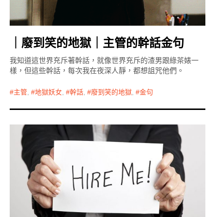
｜廢到笑的地獄｜主管的幹話金句
我知道這世界充斥著幹話，就像世界充斥的渣男跟綠茶婊一
樣，但這些幹話，每次我在夜深人靜，都想詛咒他們。
主管
,
地獄妖女
,
幹話
,
廢到笑的地獄
,
金句