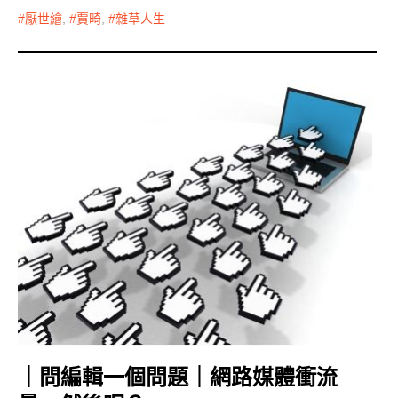
厭世繪
,
賈畸
,
雜草人生
｜問編輯一個問題｜網路媒體衝流