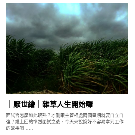
｜厭世繪｜雜草人生開始囉
面試官怎麼如此眼熟？才剛跟主管相處兩個星期就要自立自
強？繼上回的慘烈面試之後，今天來說說好不容易拿到工作
的故事吧……