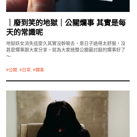
｜廢到笑的地獄｜公關爛事 其實是每
天的常識呢
地獄妖女消失這麼久其實沒幹嘛去，是日子過得太舒服，沒
甚麼爛事跟大家分享。就為大家統整公關最討厭的爛事好了
～
公關
,
日常
,
爛事