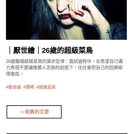
｜厭世繪｜26歲的超級菜鳥
26歲職場超級菜鳥的莫非定律：面試過程中，在希望自己盡
力表現不要讓推薦人丟臉的前提下，往往會把自己的招牌砸
得徹底。
厭世繪
,
賈畸
,
超級菜鳥
文
較舊的文章
章