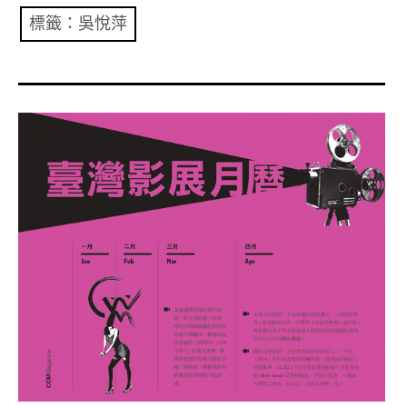
共專題
標籤：吳悅萍
共評論
共想/共享
共青年
文化誌
勞動誌
共誌寫手
各期目錄
索取共誌