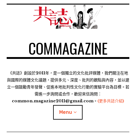
S
k
i
p
t
COMMAGAZINE
o
c
o
n
t
《共誌》創設於2011年，是一個獨立的文化批評媒體，我們關注在地
e
與國際的媒體文化議題，提供多元、深度、批判的觀點與內容，並以建
n
立一個鼓勵青年發聲、促進本地批判性文化行動的實驗平台為目標。若
需進一步詢問或合作，歡迎來信詢問：
t
common.magazine2011@gmail.com。
(更多共誌介紹)
Menu