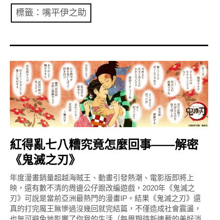
共專題
標籤：嘴平伊之助
共評論
共想/共享
共青年
文化誌
勞動誌
紅得亂七八糟究竟怎麼回事——解密
共誌寫手
《鬼滅之刃》
各期目錄
年度漫畫銷量超越海賊王、動畫引發熱潮、電影版即將上
映，還有數不清的周邊公仔跟改編遊戲，2020年《鬼滅之
索取共誌
刃》可說是當前亞洲最熱門的漫畫IP。結果《鬼滅之刃》還
真的打完魔王無慘過沒幾回就完結篇，不僅造成社會震盪，
也無可避免地影響了你我的生活（每周期待新連載的美好消