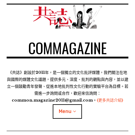
S
k
i
p
t
COMMAGAZINE
o
c
o
n
t
《共誌》創設於2011年，是一個獨立的文化批評媒體，我們關注在地
e
與國際的媒體文化議題，提供多元、深度、批判的觀點與內容，並以建
n
立一個鼓勵青年發聲、促進本地批判性文化行動的實驗平台為目標。若
需進一步詢問或合作，歡迎來信詢問：
t
common.magazine2011@gmail.com。
(更多共誌介紹)
Menu