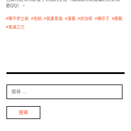
逝QQ）。
嘴平伊之助
,
完結
,
我妻善逸
,
漫畫
,
炭治郎
,
禰豆子
,
連載
,
鬼滅之刃
搜
尋
：