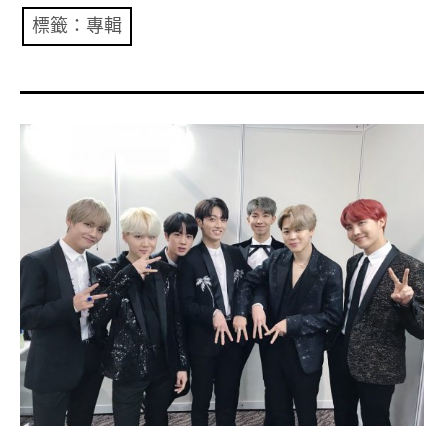
共專題
標籤：專輯
共評論
共想/共享
共青年
文化誌
勞動誌
共誌寫手
各期目錄
索取共誌