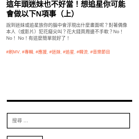
這年頭迷妹也不好當！想追星你可能
會做以下N項事（上）
說到迷妹或追星族你的腦中會浮現出什麼畫面呢？對著偶像
本人（或影片）犯花癡尖叫？花大錢買周邊不手軟？No！
No！ No！有這麼簡單就好了！
刷MV
,
專輯
,
應援
,
迷妹
,
追星
,
韓流
,
音樂節目
搜
尋
：