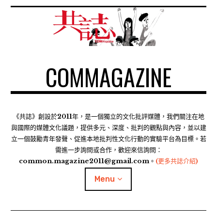
S
k
i
p
t
COMMAGAZINE
o
c
o
n
t
《共誌》創設於2011年，是一個獨立的文化批評媒體，我們關注在地
e
與國際的媒體文化議題，提供多元、深度、批判的觀點與內容，並以建
n
立一個鼓勵青年發聲、促進本地批判性文化行動的實驗平台為目標。若
需進一步詢問或合作，歡迎來信詢問：
t
common.magazine2011@gmail.com。
(更多共誌介紹)
Menu