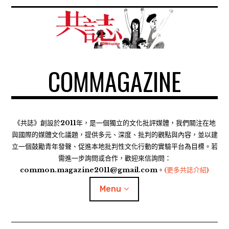
S
k
i
p
t
COMMAGAZINE
o
c
o
n
t
《共誌》創設於2011年，是一個獨立的文化批評媒體，我們關注在地
e
與國際的媒體文化議題，提供多元、深度、批判的觀點與內容，並以建
n
立一個鼓勵青年發聲、促進本地批判性文化行動的實驗平台為目標。若
需進一步詢問或合作，歡迎來信詢問：
t
common.magazine2011@gmail.com。
(更多共誌介紹)
Menu