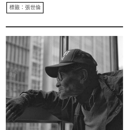
共專題
標籤：張世倫
共評論
共想/共享
共青年
文化誌
勞動誌
共誌寫手
各期目錄
索取共誌