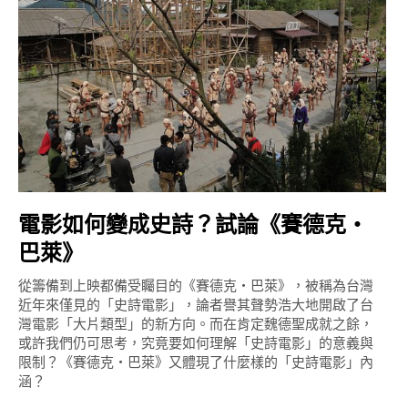
電影如何變成史詩？試論《賽德克‧
巴萊》
從籌備到上映都備受矚目的《賽德克‧巴萊》，被稱為台灣
近年來僅見的「史詩電影」，論者譽其聲勢浩大地開啟了台
灣電影「大片類型」的新方向。而在肯定魏德聖成就之餘，
或許我們仍可思考，究竟要如何理解「史詩電影」的意義與
限制？《賽德克‧巴萊》又體現了什麼樣的「史詩電影」內
涵？