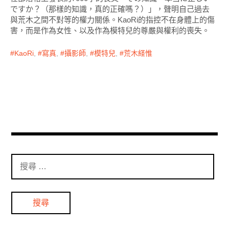
ですか？（那樣的知識，真的正確嗎？）」，聲明自己過去
與荒木之間不對等的權力關係。KaoRi的指控不在身體上的傷
害，而是作為女性、以及作為模特兒的尊嚴與權利的喪失。
KaoRi
,
寫真
,
攝影師
,
模特兒
,
荒木経惟
搜
尋
：