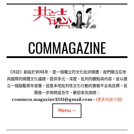
S
k
i
p
t
COMMAGAZINE
o
c
o
n
t
《共誌》創設於2011年，是一個獨立的文化批評媒體，我們關注在地
e
與國際的媒體文化議題，提供多元、深度、批判的觀點與內容，並以建
n
立一個鼓勵青年發聲、促進本地批判性文化行動的實驗平台為目標。若
需進一步詢問或合作，歡迎來信詢問：
t
common.magazine2011@gmail.com。
(更多共誌介紹)
Menu