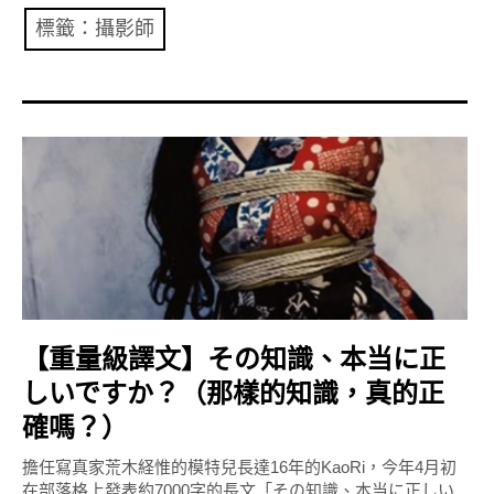
共專題
標籤：攝影師
共評論
共想/共享
共青年
文化誌
勞動誌
共誌寫手
【重量級譯文】その知識、本当に正
各期目錄
しいですか？（那樣的知識，真的正
確嗎？）
索取共誌
擔任寫真家荒木経惟的模特兒長達16年的KaoRi，今年4月初
在部落格上發表約7000字的長文「その知識、本当に正しい