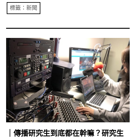
共專題
標籤：新聞
共評論
共想/共享
共青年
文化誌
勞動誌
共誌寫手
各期目錄
索取共誌
｜傳播研究生到底都在幹嘛？研究生