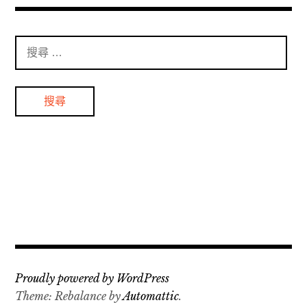
搜
尋
：
Proudly powered by WordPress
Theme: Rebalance by
Automattic
.