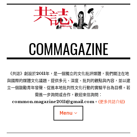
S
k
i
p
t
COMMAGAZINE
o
c
o
n
t
《共誌》創設於2011年，是一個獨立的文化批評媒體，我們關注在地
e
與國際的媒體文化議題，提供多元、深度、批判的觀點與內容，並以建
n
立一個鼓勵青年發聲、促進本地批判性文化行動的實驗平台為目標。若
需進一步詢問或合作，歡迎來信詢問：
t
common.magazine2011@gmail.com。
(更多共誌介紹)
Menu