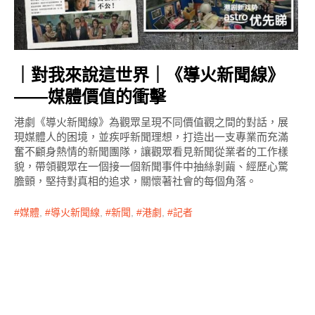
｜對我來說這世界｜《導火新聞線》
——媒體價值的衝擊
港劇《導火新聞線》為觀眾呈現不同價值觀之間的對話，展
現媒體人的困境，並疾呼新聞理想，打造出一支專業而充滿
奮不顧身熱情的新聞團隊，讓觀眾看見新聞從業者的工作樣
貌，帶領觀眾在一個接一個新聞事件中抽絲剝繭、經歷心驚
膽顫，堅持對真相的追求，關懷著社會的每個角落。
媒體
,
導火新聞線
,
新聞
,
港劇
,
記者