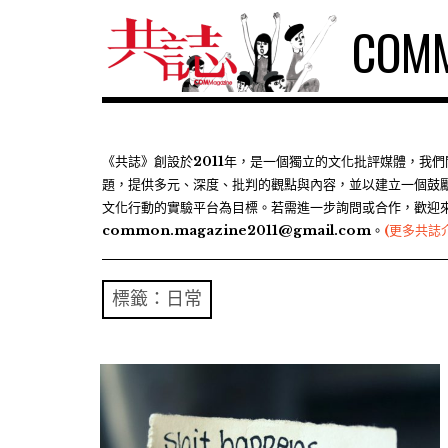
S
COMM
k
i
p
t
o
c
《共誌》創設於2011年，是一個獨立的文化批評媒體，我
題，提供多元、深度、批判的觀點與內容，並以建立一個鼓
o
文化行動的實驗平台為目標。若需進一步詢問或合作，歡迎
n
common.magazine2011@gmail.com。
(更多共誌
t
e
n
標籤：日常
t