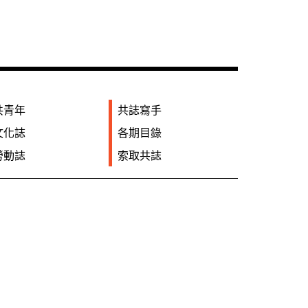
共青年
共誌寫手
文化誌
各期目錄
勞動誌
索取共誌