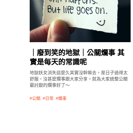
｜廢到笑的地獄｜公關爛事 其
實是每天的常識呢
地獄妖女消失這麼久其實沒幹嘛去，是日子過得太
舒服，沒甚麼爛事跟大家分享。就為大家統整公關
最討厭的爛事好了～
公關
,
日常
,
爛事