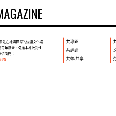
AGAZINE
共專題
們關注在地與國際的媒體文化議
勵青年發聲、促進本地批判性
共評論
來信詢問：
共想/共享
介紹)