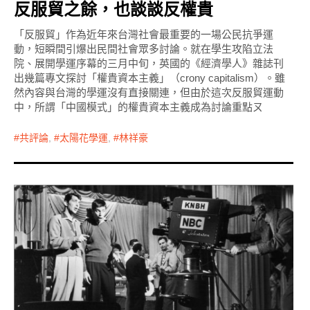
反服貿之餘，也談談反權貴
「反服貿」作為近年來台灣社會最重要的一場公民抗爭運
動，短瞬間引爆出民間社會眾多討論。就在學生攻陷立法
院、展開學運序幕的三月中旬，英國的《經濟學人》雜誌刊
出幾篇專文探討「權貴資本主義」（crony capitalism）。雖
然內容與台灣的學運沒有直接關連，但由於這次反服貿運動
中，所謂「中國模式」的權貴資本主義成為討論重點ㄡ
共評論
,
太陽花學運
,
林祥豪