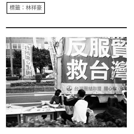
共專題
標籤：林祥豪
共評論
共想/共享
共青年
文化誌
勞動誌
共誌寫手
各期目錄
索取共誌