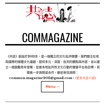
S
k
i
p
t
COMMAGAZINE
o
c
o
n
t
《共誌》創設於2011年，是一個獨立的文化批評媒體，我們關注在地
e
與國際的媒體文化議題，提供多元、深度、批判的觀點與內容，並以建
n
立一個鼓勵青年發聲、促進本地批判性文化行動的實驗平台為目標。若
需進一步詢問或合作，歡迎來信詢問：
t
common.magazine2011@gmail.com。
(更多共誌介紹)
Menu