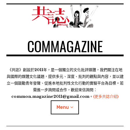
S
k
i
p
t
COMMAGAZINE
o
c
o
n
t
《共誌》創設於2011年，是一個獨立的文化批評媒體，我們關注在地
e
與國際的媒體文化議題，提供多元、深度、批判的觀點與內容，並以建
n
立一個鼓勵青年發聲、促進本地批判性文化行動的實驗平台為目標。若
需進一步詢問或合作，歡迎來信詢問：
t
common.magazine2011@gmail.com。
(更多共誌介紹)
Menu