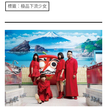
共專題
標籤：極品下流少女
共評論
共想/共享
共青年
文化誌
勞動誌
共誌寫手
各期目錄
索取共誌