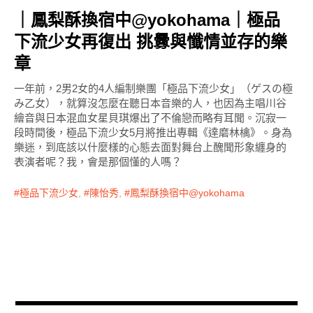
｜鳳梨酥換宿中@yokohama｜極品
下流少女再復出 挑釁與懺情並存的樂
章
一年前，2男2女的4人編制樂團「極品下流少女」（ゲスの極
み乙女），就算沒怎麼在聽日本音樂的人，也因為主唱川谷
繪音與日本混血女星貝琪爆出了不倫戀而略有耳聞。沉寂一
段時間後，極品下流少女5月將推出專輯《達磨林檎》。身為
樂迷，到底該以什麼樣的心態去面對舞台上醜聞形象纏身的
表演者呢？我，會是那個懂的人嗎？
極品下流少女
,
陳怡秀
,
鳳梨酥換宿中@yokohama