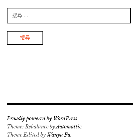
搜
尋
：
Proudly powered by WordPress
Theme: Rebalance by
Automattic
.
Theme Edited by
Wanyu Fu
.