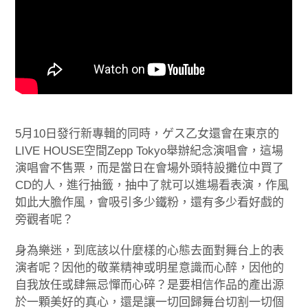
5月10日發行新專輯的同時，ゲス乙女還會在東京的
LIVE HOUSE空間Zepp Tokyo舉辦紀念演唱會，這場
演唱會不售票，而是當日在會場外頭特設攤位中買了
CD的人，進行抽籤，抽中了就可以進場看表演，作風
如此大膽作風，會吸引多少鐵粉，還有多少看好戲的
旁觀者呢？
身為樂迷，到底該以什麼樣的心態去面對舞台上的表
演者呢？因他的敬業精神或明星意識而心醉，因他的
自我放任或肆無忌憚而心碎？是要相信作品的產出源
於一顆美好的真心，還是讓一切回歸舞台切割一切個