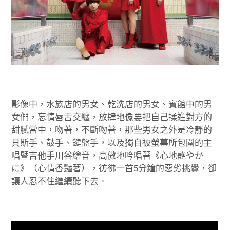
影像中，水族店的男女、乾洗店的男女、賓館中的男
女們，忘情唇舌交纏，放肆地像要把自己揉進對方的
甜膩當中，吻著，不斷吻著，那些男女之外是冷靜的
貝斯手、鼓手、鍵盤手，以及獨自被螢幕所包圍的主
唱暨吉他手川谷繪音，高傲地吟唱著《心地艶やか
に》（心情香豔著），彷彿一首5分鐘的惡劣挑釁，卻
讓人忍不住繼續聽下去。