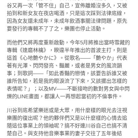
谷又再一次「管不住」自己，宣佈離婚沒多久，又被
拍到和新女友在夜店喝酒，只是這次踩到法律底線，
因為女友還未成年，未成年飲酒事關法律問題，原先
要發行的專輯不了了之，樂團也停止活動。
而他們又將再度重新啟動，今年5月將推出當時雪藏的
專輯《達磨林檎》，睽違半年推出的首波主打，則是
這首《心地艶やかに》。從歌名——「艶やか」代表
著有光澤、閃閃發亮、豔麗，或者是男女的風流韻
事；到歌詞——「如此香豔的戀情，該要告訴誰又被
誰所告知，若是我的眼淚流了下來，又該擺出怎樣的
表情呢？」；以及MV——不斷接吻的數對男女與中閃
爍的LINE畫面，都讓人一再想起當初的不倫事件。
川谷到底希望樂迷或是大眾，用什麼樣的眼光去注視
樂團的復出呢？他的夥伴們又是以什麼樣的心情去追
隨這位事業上的領袖呢？搞不好連川谷自己也搞不清
楚自己。與支持他音樂事業的妻子交往了五年後結