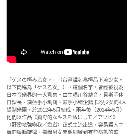
「ゲスの極み乙女。」（台灣譯名為極品下流少女。
以下簡稱為「ゲス乙女」），這個名字，曾經被視為
日本音樂界的一大驚喜。由主唱川谷繪音、貝斯手休
日課長、鍵盤手小瑪莉、鼓手小穗企鵝卡2男2女的4人
編制樂團，於2012年5月結成，兩年後（2014年5月）
他們以作品《猟奇的なキスを私にして／アソビ》
（野蠻地強吻我／遊戲）正式主流出道，容易讓人中
毒的繞腦旋律、描繪男女關係細緻到有些病態的歌