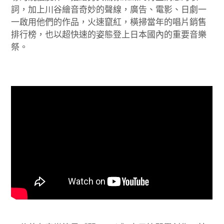
詞，加上川谷繪音奇妙的聲線，廣告、電影、日劇一
一啟用他們的作品，火速竄紅，橫掃當年的唱片銷售
排行榜，也以超快速的姿態登上日本國內的重要音樂
祭。