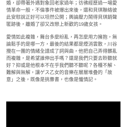
婚，卻帶著外遇對象回老家過年；彷彿經歷過一場愛
情革命一般，不倫事件被爆出來後，還和貝琪聯絡彼
此安慰說正好可以坦然公開；輿論壓力鬧得貝琪銷聲
匿跡後，離婚了卻又改戀上新歡的19歲女孩。
愛情如此複雜，舞台多麼紛亂，再怎麼用力擁抱，無
論鬆手的是哪一方，最後的結果都是煙消雲散，川谷
攪在一團的情緒全譜成了詞與曲，他把自己弄得髒亂
而複雜，是希望誰伸出手嗎？還是我們只要去聆聽就
好？抑或是他根本不在乎我們聽不聽呢？各種不解、
難解與無解，讓ゲス乙女的音樂在層層堆疊的「故
意」之後，既像是挑釁書，也像是懺情記。