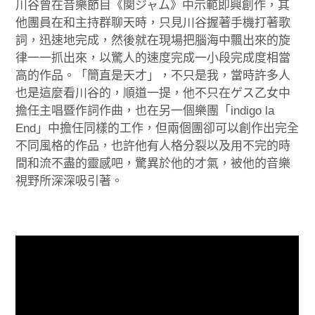
川谷曾在音樂節目《関ジャム》中示範即興創作，其
他團員在和主持群聊天時，只見川谷握著手機打著歌
詞，迅速地完成，然後就在現場把腦海中飄出來的旋
律一一抓出來，以驚人的速度完成一小段完成度相當
高的作品。「簡直是天才」，不只是我，當時許多人
也是這麼看川谷的，順道一提，他不只在ゲス乙女中
擔任主唱暨作詞作曲，也在另一個樂團「indigo la
End」中擔任同樣的工作，但兩個團卻可以創作出完全
不同風格的作品，也許他有人格分裂以及用不完的時
間和流不盡的靈感吧，驚異於他的才氣，被他的音樂
視野所深深吸引著。