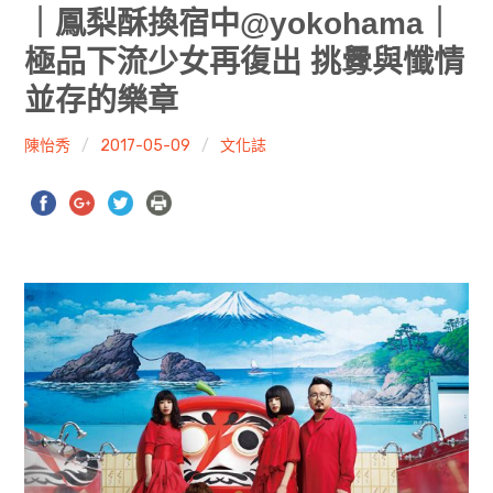
共專題
｜鳳梨酥換宿中@yokohama｜
極品下流少女再復出 挑釁與懺情
共評論
並存的樂章
共想/共享
陳怡秀
2017-05-09
文化誌
共青年
文化誌
勞動誌
共誌寫手
各期目錄
索取共誌