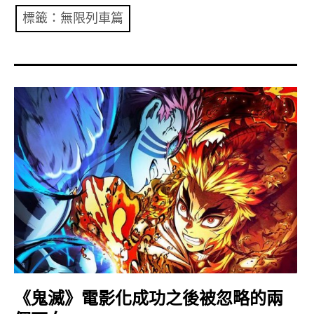
共專題
標籤：無限列車篇
共評論
共想/共享
共青年
文化誌
勞動誌
共誌寫手
各期目錄
索取共誌
《鬼滅》電影化成功之後被忽略的兩