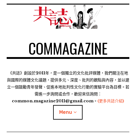
S
k
i
p
t
COMMAGAZINE
o
c
o
n
t
《共誌》創設於2011年，是一個獨立的文化批評媒體，我們關注在地
e
與國際的媒體文化議題，提供多元、深度、批判的觀點與內容，並以建
n
立一個鼓勵青年發聲、促進本地批判性文化行動的實驗平台為目標。若
需進一步詢問或合作，歡迎來信詢問：
t
common.magazine2011@gmail.com。
(更多共誌介紹)
Menu