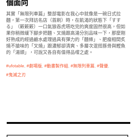
個面向
其實「無限列車篇」整部電影在我心中就像是一碗日式拉
麵，第一次拜訪名店（首刷）時，在飢渴的狀態下「すす
る」（簌簌簌）一口氣狼吞虎嚥吃完的爽度固然很高，但如
果你稍微緩下腳步把麵、叉燒跟高湯分別品味一下，那麼剛
好熟成的經過鹼水處理過具有彈力的「麵條」、肥瘦相間炙
燒不搶味的「叉燒」跟濃郁卻清爽、多層次混搭豚骨與鰹魚
的「湯頭」，可說又各自有值得品嚐之處。
ufotable
,
劇場版
,
動畫製作組
,
無限列車篇
,
聲優
,
鬼滅之刃