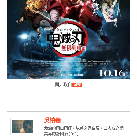
圖／取自
IMDb
吳柏羲
北漂的岡山囝仔，以美女家自居，立志成為網
美界的舒國治 (-̇᷇̂ᴥ ̇᷇̂-)