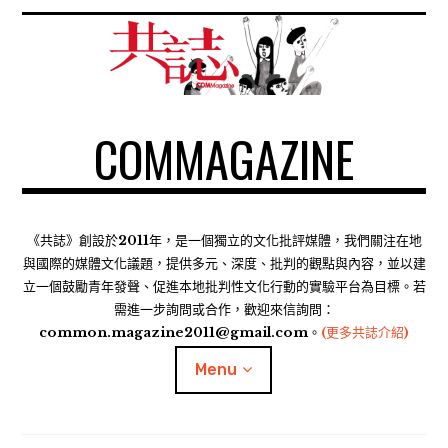
S
k
i
p
t
COMMAGAZINE
o
c
o
n
t
《共誌》創設於2011年，是一個獨立的文化批評媒體，我們關注在地
e
與國際的媒體文化議題，提供多元、深度、批判的觀點與內容，並以建
n
立一個鼓勵青年發聲、促進本地批判性文化行動的實驗平台為目標。若
需進一步詢問或合作，歡迎來信詢問：
t
common.magazine2011@gmail.com。
(更多共誌介紹)
Menu