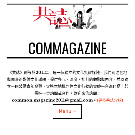
S
k
i
p
t
COMMAGAZINE
o
c
o
n
t
《共誌》創設於2011年，是一個獨立的文化批評媒體，我們關注在地
e
與國際的媒體文化議題，提供多元、深度、批判的觀點與內容，並以建
n
立一個鼓勵青年發聲、促進本地批判性文化行動的實驗平台為目標。若
需進一步詢問或合作，歡迎來信詢問：
t
common.magazine2011@gmail.com。
(更多共誌介紹)
Menu