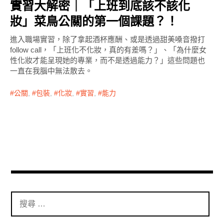
實習大解密｜「上班到底該不該化
妝」菜鳥公關的第一個課題？！
進入職場實習，除了拿起酒杯應酬、或是透過甜美嗓音撥打
follow call，「上班化不化妝，真的有差嗎？」、「為什麼女
性化妝才能呈現她的專業，而不是透過能力？」這些問題也
一直在我腦中無法散去。
公關
,
包裝
,
化妝
,
實習
,
能力
搜
尋
：