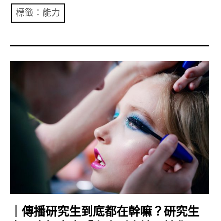
共專題
標籤：能力
共評論
共想/共享
共青年
文化誌
勞動誌
共誌寫手
各期目錄
索取共誌
｜傳播研究生到底都在幹嘛？研究生