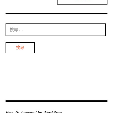
搜
尋
：
Proudly powered by WordPress