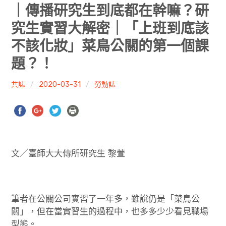
共專題
｜傳播研究生到底都在幹嘛？研
究生實習大解密｜「上班到底該
共評論
不該化妝」菜鳥公關的第一個課
共想/共享
題？！
共青年
共誌
2020-03-31
勞動誌
文化誌
勞動誌
共誌寫手
文／臺師大大傳所研究生 黎萱
各期目錄
筆者在公關公司實習了一年多，雖說仍是「菜鳥公
索取共誌
關」，但在當實習生的過程中，也多多少少看見職場
型態。