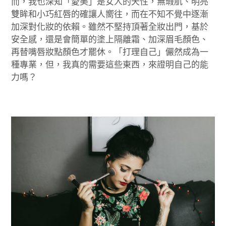
而，我也深知「愛美」是女人的天性，無瑕肌、明亮
雙眸和小巧紅唇的確讓人嚮往，而在不知不覺中逐漸
加深對化妝的依賴。雖然不堅持頂著全妝出門，基於
安全感，還是會簡單的塗上隔離霜、加深眉毛顏色、
再替嘴唇妝點顏色才罷休。「打理自己」儼然成為一
種專業，但，我真的需要這些東西，來證明自己的能
力嗎？