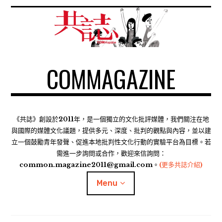
S
k
i
p
t
COMMAGAZINE
o
c
o
n
t
《共誌》創設於2011年，是一個獨立的文化批評媒體，我們關注在地
e
與國際的媒體文化議題，提供多元、深度、批判的觀點與內容，並以建
n
立一個鼓勵青年發聲、促進本地批判性文化行動的實驗平台為目標。若
需進一步詢問或合作，歡迎來信詢問：
t
common.magazine2011@gmail.com。
(更多共誌介紹)
Menu