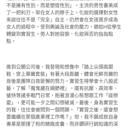
不是擁有性別，而是塑造性別」，主流的男性審美成
了一把利刃，架在女人的脖子上，化妝的選擇對女性
來說往往不是「完全」自主，仍然會在女孩逐步成為
女人的過程中，受到輿論及社會的壓力，猶如H從學生
轉變到實習生，旁人對她容貌、化妝與否的指指點
點。
進到公關公司後，我發現和想像中「踏上尖頭高跟
鞋、穿上華麗套裝」有著大段距離，體會光鮮亮麗的
背後是團隊日夜匪懈的努力，實習生得學會十八般武
藝，了解「魔鬼藏在細節裡」，還有抗壓、高效率、
搶快等諸多戰鬥日常，抱著浪漫心態想跟工作「談戀
愛」，更可能一夕之間幻想破滅。最後，身為實習生
的我，往往會被問到一個問題，「實習之後，還會想
要繼續在那個產業裡工作嗎？」但，我不願成就自身
專業是那撲了粉的精緻皮囊、而非鑽研行銷知識的深