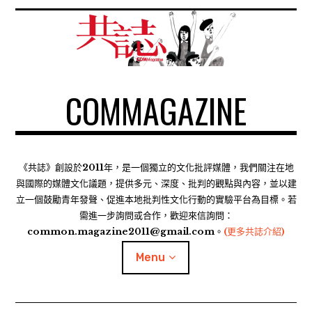
S
k
i
p
t
COMMAGAZINE
o
c
o
n
t
《共誌》創設於2011年，是一個獨立的文化批評媒體，我們關注在地
e
與國際的媒體文化議題，提供多元、深度、批判的觀點與內容，並以建
n
立一個鼓勵青年發聲、促進本地批判性文化行動的實驗平台為目標。若
需進一步詢問或合作，歡迎來信詢問：
t
common.magazine2011@gmail.com。
(更多共誌介紹)
Menu