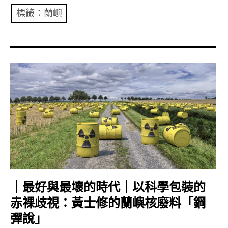
共專題
標籤：蘭嶼
共評論
共想/共享
共青年
文化誌
勞動誌
共誌寫手
各期目錄
｜最好與最壞的時代｜以科學包裝的
赤裸歧視：黃士修的蘭嶼核廢料「鋼
索取共誌
彈說」