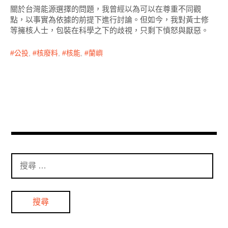
關於台灣能源選擇的問題，我曾經以為可以在尊重不同觀
點，以事實為依據的前提下進行討論。但如今，我對黃士修
等擁核人士，包裝在科學之下的歧視，只剩下憤怒與厭惡。
公投
,
核廢料
,
核能
,
蘭嶼
搜
尋
：