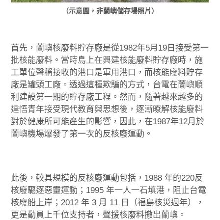
（示意圖，非蘭嶼儲存場照片）
首先，蘭嶼核廢料貯存廠是從1982年5月19日接受第一
批核能廢料。當時島上在興建核能廢料貯存廠時，施
工單位聲稱接收的港口是軍用港口，而核能廢料貯存
廠是罐頭工廠。透過這種欺騙的方式，台電在蘭嶼順
利建設第一期的貯存廠工程。然而，隨著越來越多的
達悟青年接受現代教育與思想後，逐漸暸解核能廢料
對於健康所可能產生的影響，因此，在1987年12月於
蘭嶼機場爆發了第一次的反核廢運動。
此後，較具規模的反核廢運動包括，1988 年的220反
核廢驅逐惡靈運動；1995 年一人一石填港，阻止台電
核廢船上岸；2012 年 3 月 11 日（福島核災週年），
更是動員上千位支持者，聲援核廢料撤出蘭嶼。