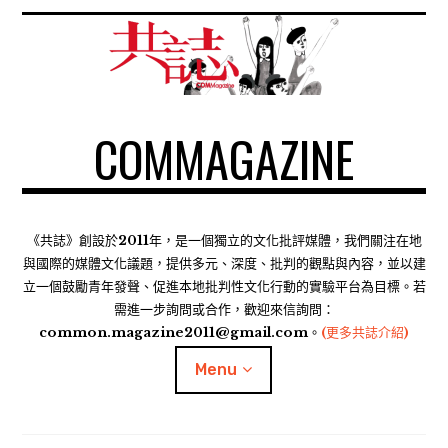
S
k
i
p
t
COMMAGAZINE
o
c
o
n
t
《共誌》創設於2011年，是一個獨立的文化批評媒體，我們關注在地
e
與國際的媒體文化議題，提供多元、深度、批判的觀點與內容，並以建
n
立一個鼓勵青年發聲、促進本地批判性文化行動的實驗平台為目標。若
需進一步詢問或合作，歡迎來信詢問：
t
common.magazine2011@gmail.com。
(更多共誌介紹)
Menu