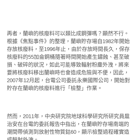
再者，蘭嶼的核廢料可以類比成鋼彈嗎？顯然不行。
根據《焦點事件》的整理，蘭嶼貯存場自1982年開始
存放核廢料，至1996年止，由於存放時間長久，保存
核廢料的55加侖鋼桶隨著時間開始產生鏽蝕、甚至破
損、破碎的狀況，如此可能導致輻射粉塵外洩，將來
要將核廢料移出蘭嶼時也會造成危險與不便，因此，
2007年12月起，台電公司委託永樂國際公司，開始對
貯存在蘭嶼的核廢料進行「檢整」作業。
然而，2011年，中央研究院地球科學研究所研究員扈
治安在台電的委託報告中指出，在蘭嶼貯存場南端的
潮間帶偵測到放射性物質鈷60，顯示檢整過程確實造
成輻射外洩。