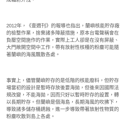
2012年，《壹週刊》的報導也指出，蘭嶼核能貯存廠
的檢整作業，捨棄諸多障蔽措施，原本台電聲稱會在
負壓空間施作的作業，實際上工人卻是在沒有屏蔽、
大門敞開空間中工作，帶有放射性核種的粉塵可能隨
著蘭嶼的海風飄散各處。
事實上，儘管蘭嶼貯存的是低階的核能廢料，但貯存
場當初的設計是暫時存放後要海拋，但後來因國際法
規改變，不能海拋，因而只好以暫時貯存的設置，轉
以長期貯存。但蘭嶼是個海島，長期海風的吹拂下，
導致諸多儲存桶銹蝕，進一步導致帶著放射性物質的
粉塵吹散到島上各處。