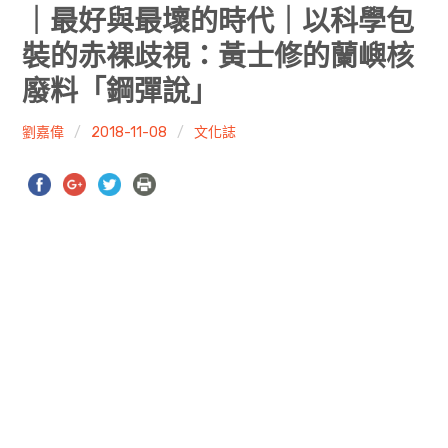
共專題
｜最好與最壞的時代｜以科學包
裝的赤裸歧視：黃士修的蘭嶼核
共評論
廢料「鋼彈說」
共想/共享
劉嘉偉
2018-11-08
文化誌
共青年
文化誌
勞動誌
共誌寫手
各期目錄
索取共誌