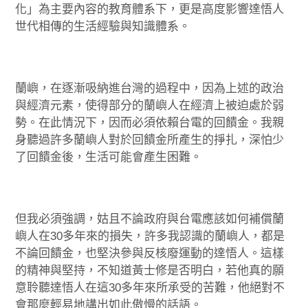
化」為主要內容的教育體系下，更是高度影響達悟人
世代相傳的生活經驗與知識體系。
蘭嶼，在逐漸吸納進台灣的過程中，因為上述的政治
與經濟元素，使得部分的蘭嶼人在經濟上被迫處於弱
勢。在此情況下，因而必須依賴台電的回饋金。我親
身聽過許多蘭嶼人對於回饋金所產生的掙扎，深怕少
了回饋金後，生活可能會產生困難。
但我必須強調，姑且不論政府與台電應該如何補償蘭
嶼人在30多年來的損失，許多我認識的蘭嶼人，都是
不論回饋金，也堅決參與反核廢運動的達悟人。這樣
的精神與堅持，不知道黃士修是否明白，若他真的願
意聆聽達悟人在這30多年來所承受的苦難，他絕對不
會那麼輕易地講出如此傲慢的話語。