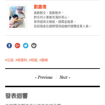
劉嘉偉
喜歡散文，喜歡散步，
對任何小事都充滿好奇心，
曾待過英文報紙，誤闖金融業，
目前隱身在國際環保組織的媒體從業人員。
公投
,
核廢料
,
核能
,
蘭嶼
文
Previous
Next
章
導
發表迴響
覽