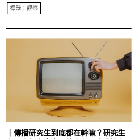
共專題
標籤：觀察
共評論
共想/共享
共青年
文化誌
勞動誌
共誌寫手
各期目錄
索取共誌
｜傳播研究生到底都在幹嘛？研究生