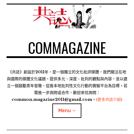
S
k
i
p
t
COMMAGAZINE
o
c
o
n
t
《共誌》創設於2011年，是一個獨立的文化批評媒體，我們關注在地
e
與國際的媒體文化議題，提供多元、深度、批判的觀點與內容，並以建
n
立一個鼓勵青年發聲、促進本地批判性文化行動的實驗平台為目標。若
需進一步詢問或合作，歡迎來信詢問：
t
common.magazine2011@gmail.com。
(更多共誌介紹)
Menu