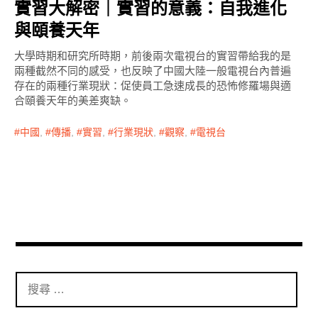
實習大解密｜實習的意義：自我進化
與頤養天年
大學時期和研究所時期，前後兩次電視台的實習帶給我的是
兩種截然不同的感受，也反映了中國大陸一般電視台內普遍
存在的兩種行業現狀：促使員工急速成長的恐怖修羅場與適
合頤養天年的美差爽缺。
中國
,
傳播
,
實習
,
行業現狀
,
觀察
,
電視台
搜
尋
：