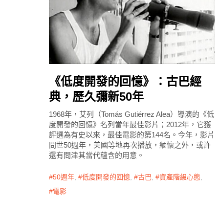
《低度開發的回憶》：古巴經
典，歷久彌新50年
1968年，艾列（‎Tomás Gutiérrez Alea）導演的《低
度開發的回憶》名列當年最佳影片；2012年，它獲
評選為有史以來，最佳電影的第144名。今年，影片
問世50週年，美國等地再次播放，緬懷之外，或許
還有問津其當代蘊含的用意。
50週年
,
低度開發的回憶
,
古巴
,
資產階級心態
,
電影