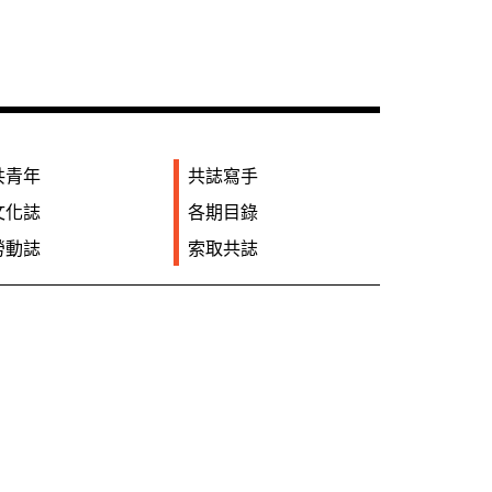
共青年
共誌寫手
文化誌
各期目錄
勞動誌
索取共誌