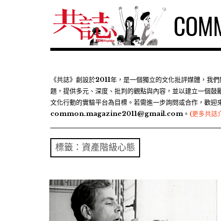
S
COMM
k
i
p
t
o
c
《共誌》創設於2011年，是一個獨立的文化批評媒體，我
題，提供多元、深度、批判的觀點與內容，並以建立一個鼓
o
文化行動的實驗平台為目標。若需進一步詢問或合作，歡迎
n
common.magazine2011@gmail.com。
(更多共誌
t
e
n
標籤：資產階級心態
t