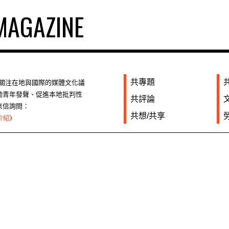
AGAZINE
共專題
們關注在地與國際的媒體文化議
勵青年發聲、促進本地批判性
共評論
來信詢問：
共想/共享
介紹)