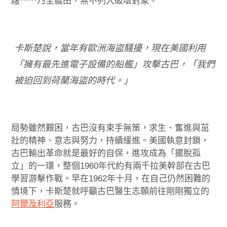
廠⋯⋯乃至農田，無不列入破壞對象。
卡斯楚說，當年有歐洲海盜騷擾，現在美國利用
「擁有最先進電子設備的船艦」攻擊古巴，「我們
被迫回到荷蘭海盜的時代。」
局勢雖然艱困，古巴沒有束手無策，求生、奮進與茁
壯的精神、意志與努力，持續緩進。美國執意封鎖，
古巴輸出革命就是最好的自保，進攻成為「擺脫孤
立」的一環，整個1960年代約有兩千拉美幹部在古巴
學習游擊作戰。早在1962年十月，在自己仍然困難的
情境下，卡斯楚就呼籲古巴醫生志願前往剛剛獨立的
阿爾及利亞
服務。