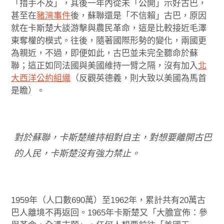
「措手不及」，其後一年內從未「公開」示好古巴，
甚至在
豬灣事件
後，蘇聯還是「不信賴」古巴，原因
就在卡斯楚大談游擊與農民革命，這是比較接近毛澤
東奪權的模式。往後，隨著國際形勢的變化，兩國更
為親近，不過，即便如此，古巴並未完全聽命於蘇
聯；這正如同法國與美國維持一臂之隔，沒有加入
北
大西洋公約組織
（反觀英德義，則大致以美國為馬首
是瞻）。
對於蘇聯，卡斯楚維持相對自主，對想要離開古巴
的人民，卡斯楚沒有強力禁止。
1959年（人口數690萬）至1962年，累計共有20萬古
巴人離境不再返回。1965年卡斯楚又「大膽宣佈：參