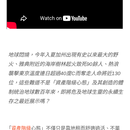
地球悶燒，今年入夏加州出現有史以來最大的野
火、雅典附近的海岸樹林起火致死90餘人、熱浪
襲擊東京溫度連日超過40度C而奪走人命將近130
位，這些難道不是「資產階級心態」及其創造的體
制統治地球數百年來，即將危及地球生靈的永續生
存之最近展示嗎？
「
資產階級
心態」不僅只是靠地租而舒適過活、不單