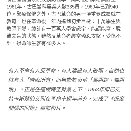
1961年，古巴醫科畢業人數335員，1969年已到940
位。醫療保健之外，古巴革命的另一項重要成績就在
教育，也在革命後一年內達到初步目標：十萬學生與
教師下鄉，總計有一百萬人學會識字，能讀能寫，脫
離文盲的狀態，雖然反革命者經常殘忍攻擊，受傷不
計，殞命師生就有40多人。
有人革命有人反革命、有人建設有人破壞，自然也
就有人「睥睨所有」而無動於衷地「馬照跑、舞照
跳」。正是在這個時空背景之下，1953年即已支
持卡斯楚的艾列在革命十週年前夕，完成了《低度
開發的回憶》這部影片。