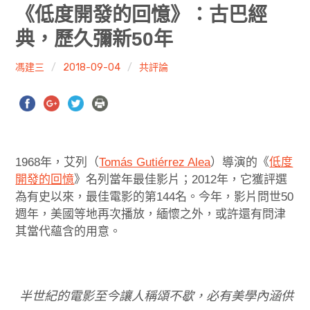
共專題
《低度開發的回憶》：古巴經
典，歷久彌新50年
共評論
馮建三
2018-09-04
共評論
共想/共享
共青年
文化誌
1968年，艾列（‎
Tomás Gutiérrez Alea
）導演的《
低度
勞動誌
開發的回憶
》名列當年最佳影片；2012年，它獲評選
為有史以來，最佳電影的第144名。今年，影片問世50
共誌寫手
週年，美國等地再次播放，緬懷之外，或許還有問津
其當代蘊含的用意。
各期目錄
索取共誌
半世紀的電影至今讓人稱頌不歇，必有美學內涵供