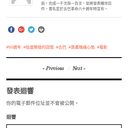
前，完成一千次與一百次，並將發表曠世巨
作，書名定於古巴革命六十週年時宣布。
50週年
,
低度開發的回憶
,
古巴
,
資產階級心態
,
電影
文
Previous
Next
章
導
發表迴響
覽
你的電子郵件位址並不會被公開。
迴響