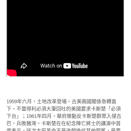
1959年六月，土地改革登場，古美兩國關係急轉直
下，不當得利必須大筆回吐的美國要求卡斯楚「必須
下台」；1961年四月，華府策動反卡斯楚群眾入侵古
巴，兵敗豬灣，卡斯楚在在紀念陣亡將士的講演中首
度表示，這次古巴革命不是改朝換代其他照舊，是要