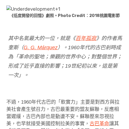
《低度開發的回憶》劇照。Photo Credit：2018桃園電影節
其中名氣最大的一位，就是《
百年孤寂
》的作者馬
奎斯（
G. G. Márquez
）。1960年代的古巴剎時成
為「革命的聖地；樂觀的世界中心；對整個世界；
形成了近乎直接的影響；19世紀初以來，這是第
一次」。
不過，1960年代古巴的「軟實力」主要是對西方與拉
美社會產生號召力，古巴最重要的盟友蘇聯，反應相
當遲緩，古巴內部也是動盪不安。蘇聯歷來忽視拉
美，也早就接受美國控制拉美的事實，
古巴革命
讓其