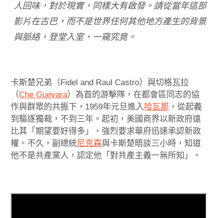
人回味，對於現實，同樣大有啟發。請從當年這部
影片在古巴，而不是世界任何其他地方產生的背景
與脈絡，登堂入室、一窺究竟。
卡斯楚兄弟（Fidel and Raul Castro）與切格瓦拉
（
Che Guevara
）為首的游擊隊，在都會區同志的協
作與群眾的共振下，1959年元旦進入
哈瓦那
，從起義
到驅逐獨裁，不到三年。起初，美國商界以新政府遠
比其「期望要好得多」，強烈要求華府迅速承認新政
權。不久，副總統
尼克森
與卡斯楚晤談三小時，知道
他不是共產黨人，認定他「對共產主義一無所知」。