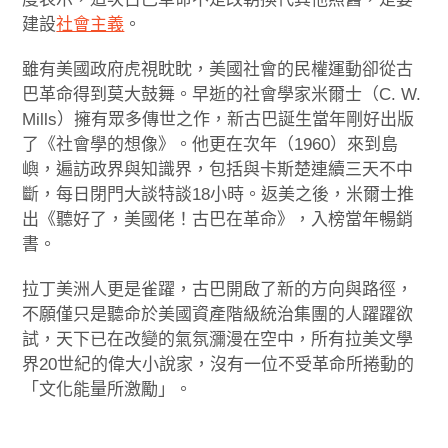
建設
社會主義
。
雖有美國政府虎視眈眈，美國社會的民權運動卻從古
巴革命得到莫大鼓舞。早逝的社會學家米爾士（C. W.
Mills）擁有眾多傳世之作，新古巴誕生當年剛好出版
了《社會學的想像》。他更在次年（1960）來到島
嶼，遍訪政界與知識界，包括與卡斯楚連續三天不中
斷，每日閉門大談特談18小時。返美之後，米爾士推
出《聽好了，美國佬！古巴在革命》，入榜當年暢銷
書。
拉丁美洲人更是雀躍，古巴開啟了新的方向與路徑，
不願僅只是聽命於美國資產階級統治集團的人躍躍欲
試，天下已在改變的氣氛瀰漫在空中，所有拉美文學
界20世紀的偉大小說家，沒有一位不受革命所捲動的
「文化能量所激勵」。