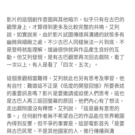
影片的這個創作意圖與其他暗示，似乎只有在古巴的
觀眾身上，才算得到更多及比較完整的共鳴。艾列
說，如實說來，由於影片試圖傳達與溝通的狀態多有
幽微與細緻之處，不少古巴人同樣無法一片到底、不
是登時就能理解，遑論很快就與作品產生良好的互
動。但艾列發現，是有古巴觀眾再次回去戲院，看了
一次以上，有人是看了「四次、五次」。
這個景觀相當難得，艾列就此也另有思考及學習，他
有自忖：難道這不正是《低度的開發回憶》所要表述
的重要訊息嗎？影片是要邀請或迫使人們思考，這也
是古巴人再三返回螢幕的原因，他們內心有了想法，
走出戲院還沒有釋懷，艾列說，「這是最有意思的
事。」任何創作者無不希望自己的作品能在世界範圍
內得到反響，但不爭的事實是，這部電影首先「是要
與古巴民眾，不是其他國家的人，進行傳播與溝