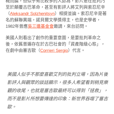
概而論，但似乎有比較多的人認為，影片是在批判乃
至於顛覆古巴革命，甚至有影評人將艾列與索忍尼辛
（
Aleksandr Solzhenitsyn
）相提並論。索忍尼辛是著
名的蘇聯異端，諾貝爾文學獎得主，也是史學者，
1982年曾應
吳三連基金會
邀請，來台訪問。
美國人則看出了創作的重要意圖，是要批判革命之
後，依舊普遍存在於古巴社會的「資產階級心態」，
在劇中由塞吉歐（
Corrieri Sergio
）代言。
美國人似乎不那麼喜歡艾列的批判立場，因為片後
影評人與觀眾的談話顯示，很多人希望看到稍見樂
觀的收尾，也就是塞吉歐最終可以得到「拯救」，
而不是影片所想要傳達的印象：新世界吞噬了塞吉
歐。