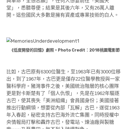
與革命，全憑志願」，任何人想要前往「美國天
堂」，悉聽尊便；結果是其後六年，又有26萬人離
開。這些國民大多數是擁有資產或專業技術的白人。
《低度開發的回憶》劇照。Photo Credit：2018桃園電影節
比如，古巴原有6300位醫生，至1963年已有3000位移
出，到了1967年，古巴更是僅存22位醫學教授與一家
醫科學府。豬灣事件之後，美國統治階層的核心團隊
更是對卡斯楚有了「個人仇恨」，先是在1962年驅逐
古巴，使其喪失「美洲組織」會員國身份；美國接著
推出行動綱領，想要從內部「瓦解」古巴，遂從1963
年入春起，秘密支持古巴海外流亡集團，同時授權中
央情報局打擊和轟炸古巴，發電站、煉油廠與製糖