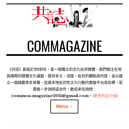
S
k
i
p
t
COMMAGAZINE
o
c
o
n
t
《共誌》創設於2011年，是一個獨立的文化批評媒體，我們關注在地
e
與國際的媒體文化議題，提供多元、深度、批判的觀點與內容，並以建
n
立一個鼓勵青年發聲、促進本地批判性文化行動的實驗平台為目標。若
需進一步詢問或合作，歡迎來信詢問：
t
common.magazine2011@gmail.com。
(更多共誌介紹)
Menu