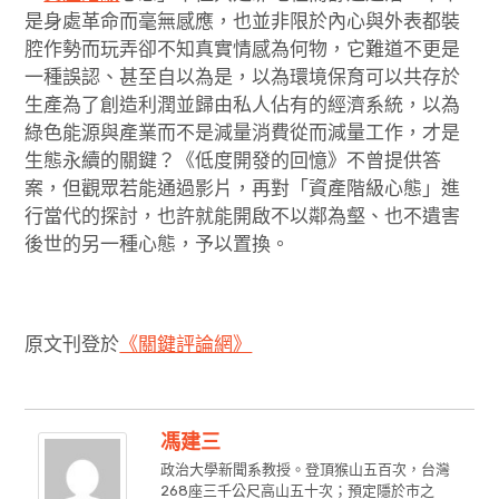
是身處革命而毫無感應，也並非限於內心與外表都裝
腔作勢而玩弄卻不知真實情感為何物，它難道不更是
一種誤認、甚至自以為是，以為環境保育可以共存於
生產為了創造利潤並歸由私人佔有的經濟系統，以為
綠色能源與產業而不是減量消費從而減量工作，才是
生態永續的關鍵？《低度開發的回憶》不曾提供答
案，但觀眾若能通過影片，再對「資產階級心態」進
行當代的探討，也許就能開啟不以鄰為壑、也不遺害
後世的另一種心態，予以置換。
原文刊登於
《關鍵評論網》
馮建三
政治大學新聞系教授。登頂猴山五百次，台灣
268座三千公尺高山五十次；預定隱於市之