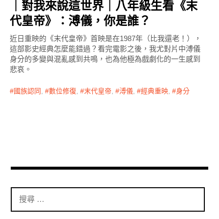
｜對我來說這世界｜八年級生看《末
代皇帝》：溥儀，你是誰？
近日重映的《末代皇帝》首映是在1987年（比我還老！），
這部影史經典怎麼能錯過？看完電影之後，我尤對片中溥儀
身分的多變與混亂感到共鳴，也為他極為戲劇化的一生感到
悲哀。
國族認同
,
數位修復
,
末代皇帝
,
溥儀
,
經典重映
,
身分
搜
尋
：