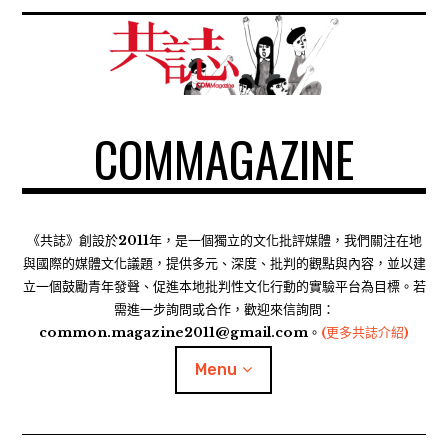
S
k
i
p
t
COMMAGAZINE
o
c
o
n
t
《共誌》創設於2011年，是一個獨立的文化批評媒體，我們關注在地
e
與國際的媒體文化議題，提供多元、深度、批判的觀點與內容，並以建
n
立一個鼓勵青年發聲、促進本地批判性文化行動的實驗平台為目標。若
需進一步詢問或合作，歡迎來信詢問：
t
common.magazine2011@gmail.com。
(更多共誌介紹)
Menu