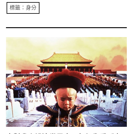
共專題
標籤：身分
共評論
共想/共享
共青年
文化誌
勞動誌
共誌寫手
各期目錄
索取共誌