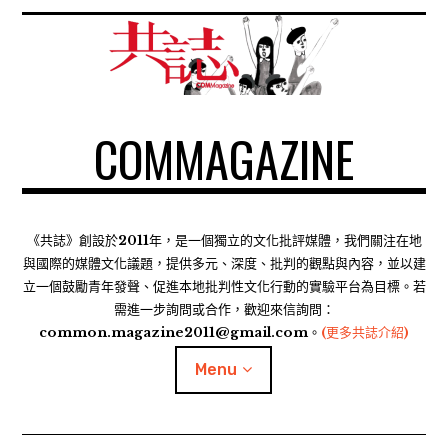
S
k
i
p
t
COMMAGAZINE
o
c
o
n
t
《共誌》創設於2011年，是一個獨立的文化批評媒體，我們關注在地
e
與國際的媒體文化議題，提供多元、深度、批判的觀點與內容，並以建
n
立一個鼓勵青年發聲、促進本地批判性文化行動的實驗平台為目標。若
需進一步詢問或合作，歡迎來信詢問：
t
common.magazine2011@gmail.com。
(更多共誌介紹)
Menu