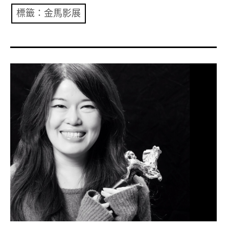
共專題
標籤：金馬影展
共評論
共想/共享
共青年
文化誌
勞動誌
共誌寫手
各期目錄
索取共誌