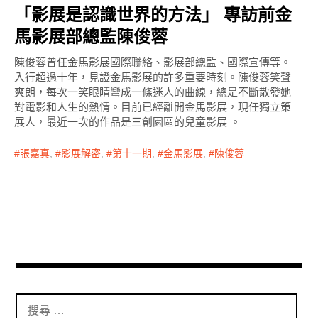
「影展是認識世界的方法」 專訪前金
馬影展部總監陳俊蓉
陳俊蓉曾任金馬影展國際聯絡、影展部總監、國際宣傳等。
入行超過十年，見證金馬影展的許多重要時刻。陳俊蓉笑聲
爽朗，每次一笑眼睛彎成一條迷人的曲線，總是不斷散發她
對電影和人生的熱情。目前已經離開金馬影展，現任獨立策
展人，最近一次的作品是三創園區的兒童影展 。
張嘉真
,
影展解密
,
第十一期
,
金馬影展
,
陳俊蓉
搜