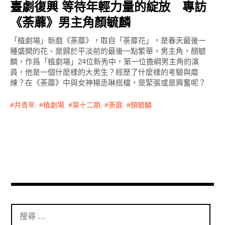
臺劇復興 等待年輕力量的綻放 專訪
《荼蘼》男主角顏毓麟
「植劇場」新戲《荼蘼》，取自「荼蘼花」，是春天最後一
種盛開的花、是歸於平淡前的最後一點繁華。男主角，顏毓
麟，作爲「植劇場」24位新秀中，第一位擔綱男主角的演
員，他是一個什麼樣的大男生？經歷了什麼樣的考驗與磨
練？在《荼蘼》中與女神楊丞琳搭檔，是緊張或是興奮呢？
共青年
,
植劇場
,
第十二期
,
荼靡
,
顏毓麟
搜
尋