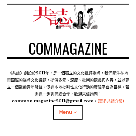
S
k
i
p
t
COMMAGAZINE
o
c
o
n
t
《共誌》創設於2011年，是一個獨立的文化批評媒體，我們關注在地
e
與國際的媒體文化議題，提供多元、深度、批判的觀點與內容，並以建
n
立一個鼓勵青年發聲、促進本地批判性文化行動的實驗平台為目標。若
需進一步詢問或合作，歡迎來信詢問：
t
common.magazine2011@gmail.com。
(更多共誌介紹)
Menu