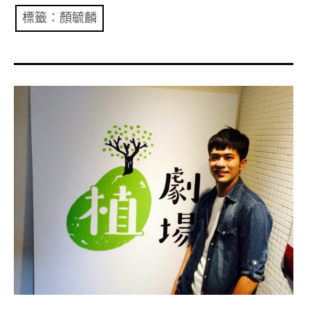
共專題
標籤：顏毓麟
共評論
共想/共享
共青年
文化誌
勞動誌
共誌寫手
各期目錄
索取共誌