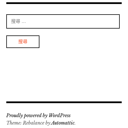
搜
尋
：
Proudly powered by WordPress
Theme: Rebalance by
Automattic
.