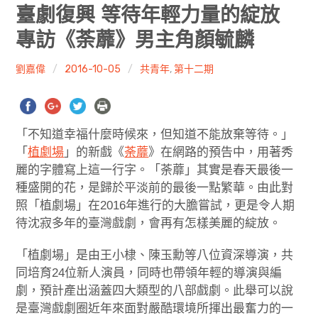
共專題
臺劇復興 等待年輕力量的綻放
專訪《荼蘼》男主角顏毓麟
共評論
劉嘉偉
2016-10-05
共青年
,
第十二期
共想/共享
共青年
「不知道幸福什麼時候來，但知道不能放棄等待。」
文化誌
「
植劇場
」的新戲《
荼蘼
》在網路的預告中，用著秀
麗的字體寫上這一行字。「荼蘼」其實是春天最後一
勞動誌
種盛開的花，是歸於平淡前的最後一點繁華。由此對
照「植劇場」在2016年進行的大膽嘗試，更是令人期
共誌寫手
待沈寂多年的臺灣戲劇，會再有怎樣美麗的綻放。
各期目錄
「植劇場」是由王小棣、陳玉勳等八位資深導演，共
同培育24位新人演員，同時也帶領年輕的導演與編
索取共誌
劇，預計產出涵蓋四大類型的八部戲劇。此舉可以說
是臺灣戲劇圈近年來面對嚴酷環境所揮出最奮力的一