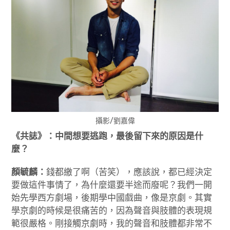
攝影/劉嘉偉
《共誌》：中間想要逃跑，最後留下來的原因是什
麼？
顏毓麟：
錢都繳了啊（苦笑），應該說，都已經決定
要做這件事情了，為什麼還要半途而廢呢？我們一開
始先學西方劇場，後期學中國戲曲，像是京劇。其實
學京劇的時候是很痛苦的，因為聲音與肢體的表現規
範很嚴格。剛接觸京劇時，我的聲音和肢體都非常不