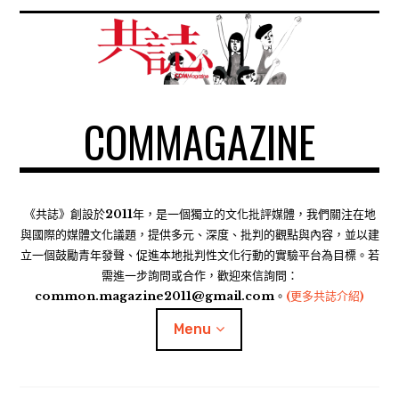
S
k
i
p
t
COMMAGAZINE
o
c
o
n
t
《共誌》創設於2011年，是一個獨立的文化批評媒體，我們關注在地
e
與國際的媒體文化議題，提供多元、深度、批判的觀點與內容，並以建
n
立一個鼓勵青年發聲、促進本地批判性文化行動的實驗平台為目標。若
需進一步詢問或合作，歡迎來信詢問：
t
common.magazine2011@gmail.com。
(更多共誌介紹)
Menu