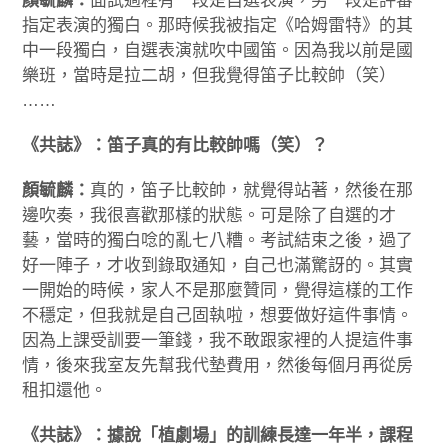
顏毓麟：
面試過程有一段是自選表演，另一段是評審
指定表演的獨白。那時候我被指定《哈姆雷特》的其
中一段獨白，自選表演就吹中國笛。因為我以前是國
樂班，當時是拉二胡，但我覺得笛子比較帥（笑）
……
《共誌》：笛子真的有比較帥嗎（笑）？
顏毓麟：
真的，笛子比較帥，就覺得站著，然後在那
邊吹奏，我很喜歡那樣的狀態。可是除了自選的才
藝，當時的獨白唸的亂七八糟。考試結束之後，過了
好一陣子，才收到錄取通知，自己也滿驚訝的。其實
一開始的時候，家人不是那麼贊同，覺得這樣的工作
不穩定，但我就是自己固執啦，想要做好這件事情。
因為上課受訓要一筆錢，我不敢跟家裡的人提這件事
情，後來我室友先幫我代墊費用，然後每個月再從房
租扣還他。
《共誌》：據說「植劇場」的訓練長達一年半，課程