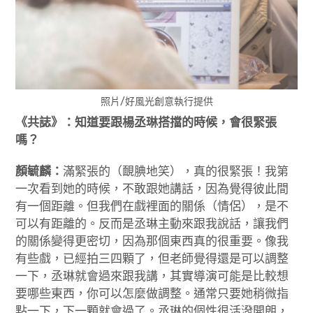
照片/好風光創意執行提供
《共誌》：知道要跟楊丞琳搭擋的時候，會很緊張
嗎？
顏毓麟：
滿緊張的（靦腆地笑），真的很緊張！我第
一次看到她的時候，不敢跟她講話，因為覺得彼此間
有一個距離。但我們在戲裡面的關係（情侶），是不
可以有距離的。反而是丞琳主動來跟我說話，讓我們
的關係變得更密切，因為那個東西真的很重要。像我
有些戲，已經拍三四顆了，但老師覺得還是可以調整
一下，丞琳就會過來跟我講，其實導演可能是比較想
要哪些東西，你可以怎麼做調整。通常只要她稍微指
點一下，下一顆就會過了。丞琳的個性很活潑開朗，