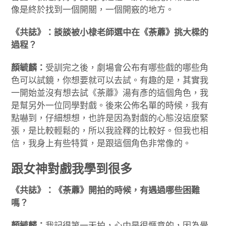
像是終於找到一個開關，一個開竅的地方。
《共誌》：談談被小棣老師選中在《荼蘼》挑大樑的
過程？
顏毓麟：
受訓完之後，劇場會公布有哪些戲的哪些角
色可以試鏡，你想要就可以去試。有趣的是，其實我
一開始並沒有想去試《荼蘼》湯有彥的這個角色，我
是幫另外一位同學對戲。後來公佈名單的時候，我有
點嚇到，仔細想想，也許是因為對戲的心態沒這麼緊
張，是比較輕鬆的，所以我詮釋的比較好。但我也相
信，我身上有些特質，是跟這個角色非常像的。
跟女神對戲我學到很多
《共誌》：《荼蘼》開拍的時候，有遇過哪些困難
嗎？
顏毓麟：
我記得第一天拍，心中是很愜意的，因為覺