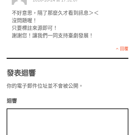
2016-10-24 at 17:31:07
不好意思，隔了那麼久才看到訊息＞＜
沒問題喔！
只要標註來源即可！
謝謝您！讓我們一同支持臺劇發展！
回覆
發表迴響
你的電子郵件位址並不會被公開。
迴響