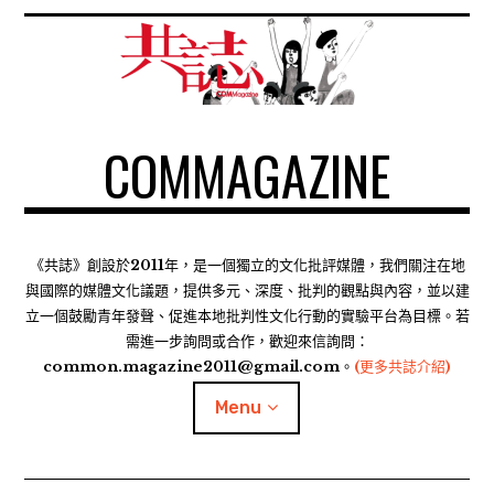
S
k
i
p
t
COMMAGAZINE
o
c
o
n
t
《共誌》創設於2011年，是一個獨立的文化批評媒體，我們關注在地
e
與國際的媒體文化議題，提供多元、深度、批判的觀點與內容，並以建
n
立一個鼓勵青年發聲、促進本地批判性文化行動的實驗平台為目標。若
需進一步詢問或合作，歡迎來信詢問：
t
common.magazine2011@gmail.com。
(更多共誌介紹)
Menu