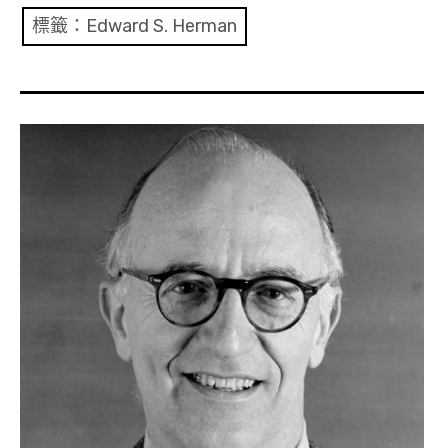
共專題
標籤：Edward S. Herman
共評論
共想/共享
共青年
文化誌
勞動誌
共誌寫手
各期目錄
索取共誌