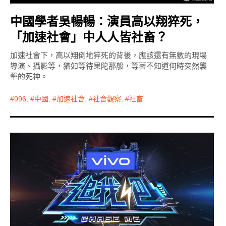
中國學者吳暢暢：演員高以翔猝死，
「加速社會」中人人皆社畜？
加速社會下，高以翔倒地猝死的背後，應該還有無數的現場
導演、攝影等，猶如等待果陀那般，等著不知道何時突然襲
擊的死神。
996
,
中國
,
加速社會
,
社會觀察
,
社畜