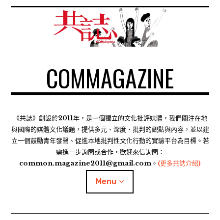
S
k
i
p
t
COMMAGAZINE
o
c
o
n
t
《共誌》創設於2011年，是一個獨立的文化批評媒體，我們關注在地
e
與國際的媒體文化議題，提供多元、深度、批判的觀點與內容，並以建
n
立一個鼓勵青年發聲、促進本地批判性文化行動的實驗平台為目標。若
需進一步詢問或合作，歡迎來信詢問：
t
common.magazine2011@gmail.com。
(更多共誌介紹)
Menu