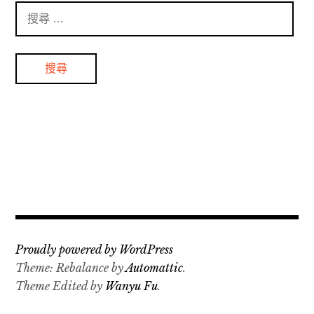
搜
尋
：
Proudly powered by WordPress
Theme: Rebalance by
Automattic
.
Theme Edited by
Wanyu Fu
.