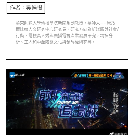
共專題
作者：
吳暢暢
共評論
華東師範大學傳播學院新聞系副教授，華師大——康乃
爾比較人文研究中心研究員。研究方向為新媒體與社會/
共想/共享
行動，電視真人秀與廣播電視產業發展研究，精神分
析、工人和中產階級文化與領導權研究等。
共青年
文化誌
勞動誌
共誌寫手
各期目錄
索取共誌