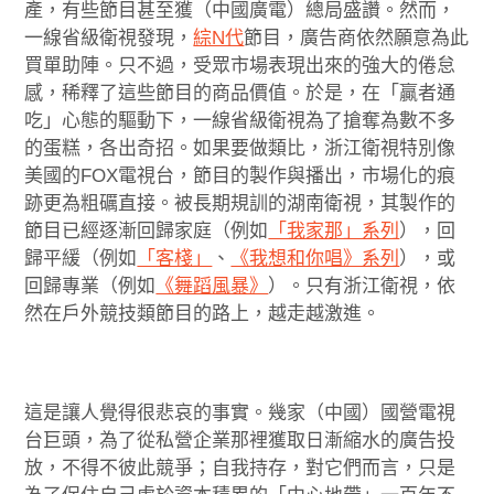
產，有些節目甚至獲（中國廣電）總局盛讚。然而，
一線省級衛視發現，
綜N代
節目，廣告商依然願意為此
買單助陣。只不過，受眾市場表現出來的強大的倦怠
感，稀釋了這些節目的商品價值。於是，在「贏者通
吃」心態的驅動下，一線省級衛視為了搶奪為數不多
的蛋糕，各出奇招。如果要做類比，浙江衛視特別像
美國的FOX電視台，節目的製作與播出，市場化的痕
跡更為粗礪直接。被長期規訓的湖南衛視，其製作的
節目已經逐漸回歸家庭（例如
「我家那」系列
），回
歸平緩（例如
「客棧」
、
《我想和你唱》系列
），或
回歸專業（例如
《舞蹈風暴》
）。只有浙江衛視，依
然在戶外競技類節目的路上，越走越激進。
這是讓人覺得很悲哀的事實。幾家（中國）國營電視
台巨頭，為了從私營企業那裡獲取日漸縮水的廣告投
放，不得不彼此競爭；自我持存，對它們而言，只是