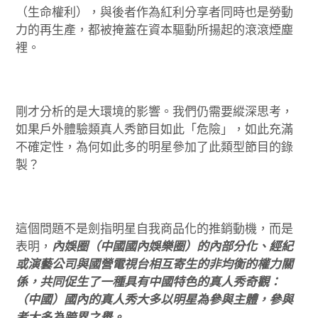
（生命權利），與後者作為紅利分享者同時也是勞動
力的再生產，都被掩蓋在資本驅動所揚起的滾滾煙塵
裡。
剛才分析的是大環境的影響。我們仍需要縱深思考，
如果戶外體驗類真人秀節目如此「危險」，如此充滿
不確定性，為何如此多的明星參加了此類型節目的錄
製？
這個問題不是劍指明星自我商品化的推銷動機，而是
表明，
內娛圈（中國國內娛樂圈）的內部分化、經紀
或演藝公司與國營電視台相互寄生的非均衡的權力關
係，共同促生了一種具有中國特色的真人秀奇觀：
（中國）國內的真人秀大多以明星為參與主體，參與
者大多為跨界之舉。