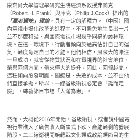
康奈爾大學管理學研究生院經濟系教授弗蘭克
（Robert H. Frank）與庫克（Philip J.Cook）提出的
「贏者通吃」理論
，具有一定的解釋力。（中國）國
內電視市場化改革的進程中，不可避免地生長出一片
並不那麼和諧、與國際電視市場幾乎同構的叢林環
境。在這一環境下，行動者傾向於過高估計自己的運
氣，過度肯定自己的才能。他們相信，風險大的賭注
一旦成功，就會從物質狀況和在電視界的社會地位、
榮譽兩個方面，帶來極大的提升，因此，回報越高，
這種傾向愈發明顯。關鍵是，失敗的成本，並不由他
們直接承擔。所以，一線省級衛視必定會「鋌而走
險」，綜藝節目市場「人滿為患」。
然而，大概從2016年開始，省級衛視，或者說中國電
視行業進入了廣告收入斷崖式下跌、產能過剩的發展
階段。二三線衛視開始轉戰文化類或政論類節目的生