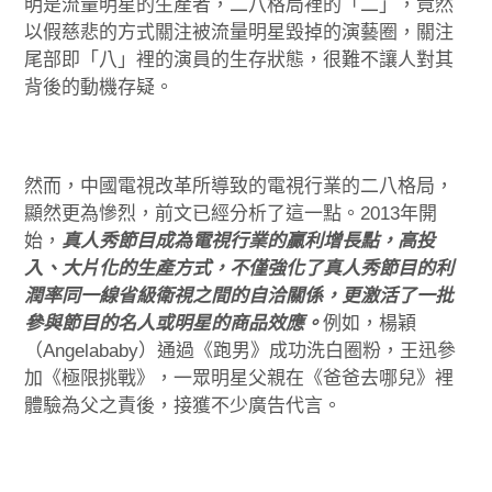
明是流量明星的生產者，二八格局裡的「二」，竟然
以假慈悲的方式關注被流量明星毀掉的演藝圈，關注
尾部即「八」裡的演員的生存狀態，很難不讓人對其
背後的動機存疑。
然而，中國電視改革所導致的電視行業的二八格局，
顯然更為慘烈，前文已經分析了這一點。2013年開
始，
真人秀節目成為電視行業的贏利增長點，高投
入、大片化的生產方式，不僅強化了真人秀節目的利
潤率同一線省級衛視之間的自洽關係，更激活了一批
參與節目的名人或明星的商品效應。
例如，楊穎
（Angelababy）通過《跑男》成功洗白圈粉，王迅參
加《極限挑戰》，一眾明星父親在《爸爸去哪兒》裡
體驗為父之責後，接獲不少廣告代言。