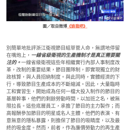
圖／取自微博
《追我吧》
別簡單地批評浙江衛視節目組草菅人命，無謂地停留
在嘴炮上，
一線省級衛視的生產機制才是真正需要關
注的。
一線省級衛視這些年相繼實行內部人事制度改
革，改制的重要結果，節目團隊制，即實現獨立的財
政核算，與人員招納制度。與此同時，實體經濟的下
行，導致節目生產成本的不斷縮減。因此，大量臨時
工和實習生，開始成為任何一檔大投入制作的節目的
基層幹事，他們的剩餘勞動時間，以加班之名，被無
限拉長。這些底層員工，承擔了節目的主力製作；而
高報酬參加節目的明星或名人主體，他們的表演、有
意無意的隱私暴露，則擔保了節目的吸睛度，以及最
終的吸金度。然而，前者，作為廉價勞動力的再生產