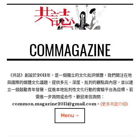
S
k
i
p
t
COMMAGAZINE
o
c
o
n
t
《共誌》創設於2011年，是一個獨立的文化批評媒體，我們關注在地
e
與國際的媒體文化議題，提供多元、深度、批判的觀點與內容，並以建
n
立一個鼓勵青年發聲、促進本地批判性文化行動的實驗平台為目標。若
需進一步詢問或合作，歡迎來信詢問：
t
common.magazine2011@gmail.com。
(更多共誌介紹)
Menu