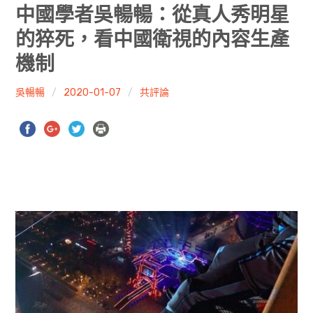
共專題
中國學者吳暢暢：從真人秀明星
的猝死，看中國衛視的內容生產
共評論
機制
共想/共享
吳暢暢
2020-01-07
共評論
共青年
文化誌
勞動誌
共誌寫手
各期目錄
索取共誌