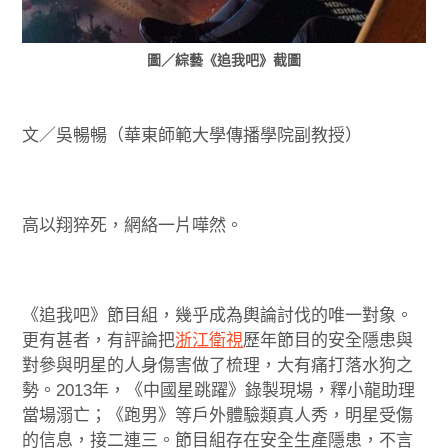
圖／綜藝《追我吧》截圖
文／吳暢暢（華東師範大學傳播學院副教授）
高以翔猝死，網絡一片嘩然。
《追我吧》節目組，幾乎成為輿論討伐的唯一對象。
更有甚者，有評論把
浙江衛視
歷年節目的安全隱患與
對參與明星的人身傷害做了梳理，大有痛打落水狗之
勢。2013年，《中國星跳躍》錄製現場，釋小龍助理
當場溺亡；《跑男》等戶外體驗類真人秀，明星受傷
的信息，接二連三。節目組存在安全生產隱患，不言