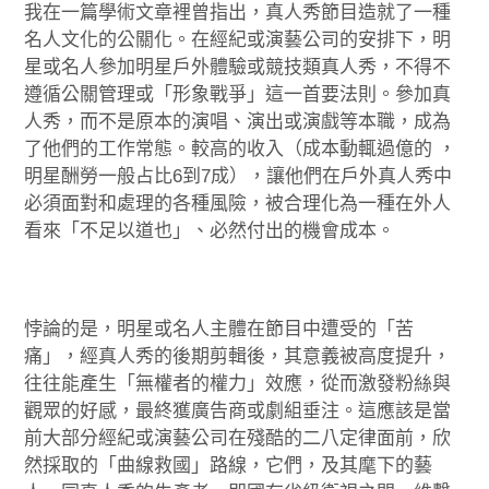
我在一篇學術文章裡曾指出，真人秀節目造就了一種
名人文化的公關化。在經紀或演藝公司的安排下，明
星或名人參加明星戶外體驗或競技類真人秀，不得不
遵循公關管理或「形象戰爭」這一首要法則。參加真
人秀，而不是原本的演唱、演出或演戲等本職，成為
了他們的工作常態。較高的收入（成本動輒過億的 ，
明星酬勞一般占比6到7成），讓他們在戶外真人秀中
必須面對和處理的各種風險，被合理化為一種在外人
看來「不足以道也」、必然付出的機會成本。
悖論的是，明星或名人主體在節目中遭受的「苦
痛」，經真人秀的後期剪輯後，其意義被高度提升，
往往能產生「無權者的權力」效應，從而激發粉絲與
觀眾的好感，最終獲廣告商或劇組垂注。這應該是當
前大部分經紀或演藝公司在殘酷的二八定律面前，欣
然採取的「曲線救國」路線，它們，及其麾下的藝