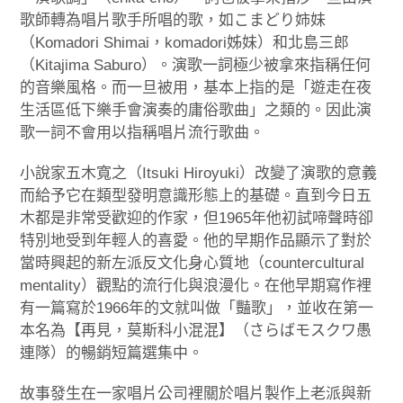
歌師轉為唱片歌手所唱的歌，如こまどり姉妹
（Komadori Shimai，komadori姊妹）和北島三郎
（Kitajima Saburo）。演歌一詞極少被拿來指稱任何
的音樂風格。而一旦被用，基本上指的是「遊走在夜
生活區低下樂手會演奏的庸俗歌曲」之類的。因此演
歌一詞不會用以指稱唱片流行歌曲。
小說家五木寬之（Itsuki Hiroyuki）改變了演歌的意義
而給予它在類型發明意識形態上的基礎。直到今日五
木都是非常受歡迎的作家，但1965年他初試啼聲時卻
特別地受到年輕人的喜愛。他的早期作品顯示了對於
當時興起的新左派反文化身心質地（countercultural
mentality）觀點的流行化與浪漫化。在他早期寫作裡
有一篇寫於1966年的文就叫做「豔歌」，並收在第一
本名為【再見，莫斯科小混混】（さらばモスクワ愚
連隊）的暢銷短篇選集中。
故事發生在一家唱片公司裡關於唱片製作上老派與新