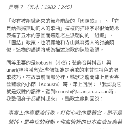
是嗎？（五木：1982：245）
「沒有被組織起來的無產階級的『國際歌』」、「它
是給孤獨無助的人的歌曲」這樣的描述字眼很清楚地
表達了五木的意圖而遠離老左派朝向的「組織」、
「團結」政策，也明顯地和寺山與森秀人的討論類
似。這樣的語詞將成為描述演歌的陳腔濫調。
同等重要的是kobushi（小節；裝飾音與抖音）與
unari(呻吟嘆息)這些被認為是演歌的本質性特色的唱
歌技巧。在故事前面部分裡，豔歌之龍問津上是否喜
歡豔歌的小節（Kobushi）時，津上回說：「我認為它
就是奴隸的韻律。聽到kobushi的a-an,an-a-a-an時，
我整個身子都顫抖起來」，豔歌之龍則回說：
事實上你喜愛流行歌，打從心底你愛著它。那不是
顫抖，是喜悅的激動。你血管裡的日本血液反應著