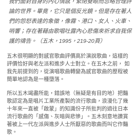
我們面對自身的內心情感，緊閉雙眼而忽略合理評
論的世界。畢竟，它只是個反光鏡。但是存在著人
們的怨怒表達的象徵，像霧、港口、女人、火車、
哨響；存在著藉由歌唱吐露內心悲傷來祈求自我保
護的禱告。（五木，1995，219-20頁）
五木很明顯的對感官歌曲評價高於演說歌曲，這樣的
評價恰好與老左派和進步人士對立。在五木之前， 如
我先前提到的，從演唱歌曲轉變為感官歌曲的歷程被
簡單地認為是一種墮落。
所以五木竭盡所能，錯誤地（無疑是有目的地）把豔
歌認定為是唱片工業所產製的流行歌曲，浪漫化了幾
十年來一直被「啟蒙」的知識份子所批判的過往日本
流行歌曲的「感傷、灰暗與悲慘」。五木刻意地讚賞
著被上一代左派與進步人士所厭惡的歌曲而叫它作豔
歌。