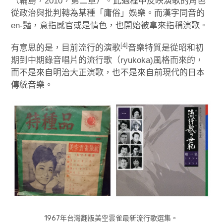
（輔島，2010，第二章）。此過程中反映演歌的角色
從政治與批判轉為某種「庸俗」娛樂。而漢字同音的
en-豔，意指感官或是情色，也開始被拿來指稱演歌。
[4]
有意思的是，目前流行的演歌
音樂特質是從昭和初
期到中期錄音唱片的流行歌（ryukoka)風格而來的，
而不是來自明治大正演歌，也不是來自前現代的日本
傳統音樂。
1967年台灣翻版美空雲雀最新流行歌選集。