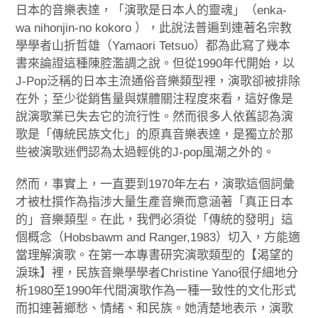
日本的音樂表達，「演歌是日本人的靈魂」（enka-
wa nihonjin-no kokoro ），此說法普遍到連著名宗教
學學者山折哲雄（Yamaori Tetsuo）都為此寫了幾本
書來論證這種陳腔濫調之說。但從1990年代開始，以
J-Pop泛稱的日本主流通俗音樂類型裡，演歌卻被排除
在外；至少從銷售量與媒體關注程度來看，這好像是
說演歌業已失去它的流行性。然而很多人依舊認為演
歌是「傳統民族文化」的原真音樂表達，是獨立於那
些被演歌迷們認為太過輕佻的J-pop風潮之外的。
然而，事實上，一直要到1970年左右，演歌這個詞彙
才被杜撰作為指涉大量生產音樂而意涵著「真正日本
的」音樂類型。在此，我們必須從「傳統的發明」這
個概念（Hobsbawm and Ranger,1983）切入，方能適
當理解演歌。在第一本專書研究演歌類型的【渴望的
淚珠】裡，民族音樂學學者Christine Yano很仔細地分
析1980至1990年代間演歌作為一種一致性的文化形式
而扣連著鄉愁、情緒、和民族。她清楚地表示，演歌