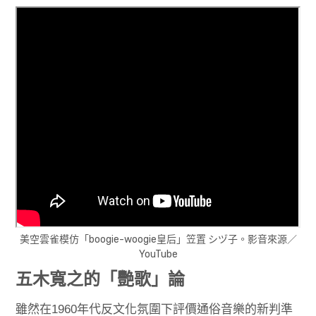
美空雲雀模仿「boogie-woogie皇后」笠置 シヅ子。影音來源／
YouTube
五木寬之的「艷歌」論
雖然在1960年代反文化氛圍下評價通俗音樂的新判準