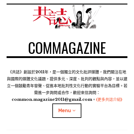
S
k
i
p
t
COMMAGAZINE
o
c
o
n
t
《共誌》創設於2011年，是一個獨立的文化批評媒體，我們關注在地
e
與國際的媒體文化議題，提供多元、深度、批判的觀點與內容，並以建
n
立一個鼓勵青年發聲、促進本地批判性文化行動的實驗平台為目標。若
需進一步詢問或合作，歡迎來信詢問：
t
common.magazine2011@gmail.com。
(更多共誌介紹)
Menu