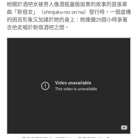
她關於酒吧女被男人像酒瓶蓋般拋棄的故事的首張單
曲「新宿女」（shinjuku-no on’na）發行時，一個虛構
的困苦形象又加諸於她的身上：她連續25個小時拿著
吉他走唱於新宿酒吧之間。