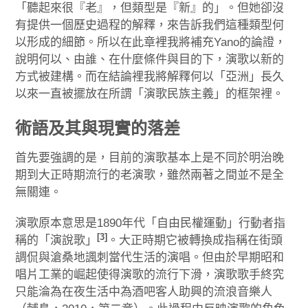
「聽起來很『老』，但類型是『新』的」。但她卻沒
有提供一個歷史過程的解釋，來告訴我們這種類型何
以形成的細節。所以在此章裡我將補充Yano的論證，
說明何以、由誰、在什麼條件與目的下，演歌以新的
方式被建構。而在結論裡我將解釋何以「亞洲」長久
以來一直被擺放在所謂「演歌民族主義」的框架裡。
術語及其與現實的落差
首先要強調的是，目前的演歌基本上是不同於明治晚
期到大正時期流行的老演歌，雖然兩著之間並不是全
無關連。
演歌原本意思是1890年代「自由民權運動」行動者指
[3]
稱的「演說歌」
。大正時期它被轉換成指稱在街頭
調侃與滄桑地諷刺當代生活的演唱。但由於早期昭和
唱片工業的崛起使得演歌的流行下滑，演歌歌手終究
只能淪為在夜生活中為酒吧客人助興的流浪音樂人