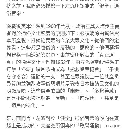
抗之前，我們必須描繪一下左派所認為的「健全」通
俗音樂。
從戰後美軍佔領到1960年代初，政治左翼與進步主義
者對於通俗文化態度的原則如下：必須消除由獨佔資
本所產製，推銷給民眾的商業大眾文化。從他們的定
義看，這些都是庸俗的、反動的、頹廢的。他們積極
想建構一個透過篩選過、由前衛所啟蒙的「真正原
真」的通俗文化。例如1952年，由左派運動所帶領的
打擊「俗惡」唱片歌曲成為「拯救兒童協會」（子供
を守る会）運動的一支。甚至在眾議院上一位共產黨
員質詢並強烈攻擊俗惡唱片是戰後日本被殖民文化的
明顯反映。這些俗惡歌曲的「幽暗」、「多愁善感」
氣氛不斷地被批評為「反動」、「前現代」，甚至是
「殖民的退化」。
某方面而言，左派對於「健全」通俗音樂的傾向在實
踐上是成功的。共產黨所領導的「歌聲運動」(utagoe