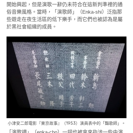
開始興起，但是演歌一辭仍未符合在這新判準裡的通
俗音樂風格。當時，「演歌師」（Enka-shi）泛指那
些遊走在夜生活區的低下樂手，而它們也被認為是屬
於黑社會組織的成員。
小津安二郎電影『東京故事』（1953）演員表中的「豔歌師」。
「演歌調」（enka-cho）一詞也被拿來指涉一些由演