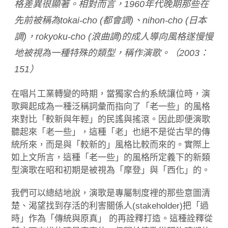
格差異很顯著。相對而言，1960年代晚期那些在
先前被稱為tokai-cho (都會調)、nihon-cho (日本
調)，rokyoku-cho (浪曲調)的成人導向風格遂慢慢
地被視為一種特殊的類型，稱作演歌。（2003：
151）
在唱片工業轉變的時期，當獨家合約系統讓位時，演
歌興起成為一種泛稱詞彙而指向了「老一些」的風格
來對比「較新與年輕」的民謠與搖滾。因此即便演歌
聽起來「老一些」，這種「老」也絕不是從古早的傳
統所來，而是與「較新的」風格比較而來的。實際上
如上文所言，這種「老一些」的風格所定義下的新類
型演歌在昭和初期是被視為「摩登」與「西化」的。
我們可以總結地說，演歌是專屬制度裡的那些意圖清
楚、渴望找到存活的利害關係人(stakeholder)把「過
時」作為「傳統與原真」 的再詮釋打造。這種詮釋從