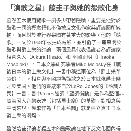
「演歌之星」藤圭子與她的怨歌化身
雖然五木使用豔歌一詞多少帶著隱喻，重要是他對於
豔歌一詞的概念轉化不僅被反文化作家與評論圈所擁
抱，而且對於流行娛樂圈有著重大的影響。他的「豔
歌」一文於1968年被拍成電影，並引發了一連串關於
豔歌與爵士樂的討論。兩個最具代表倡議者為評論家
相倉久人（Aikura Hisato）和 平岡正明（Hiraoka
Masa’aki）。日本文學研究學者Mike Molasky在【戰
後日本的爵士樂文化】一書中稱這兩位為「爵士樂革
命份子」。相倉與平岡認為豔歌之於日本就像爵士樂
之於美國。他們的靈感來自於LeRoi Jones的【藍調人
民】一書，書中Jones強調「藍調衝動」是作為整個非
裔美國人音樂表達（包括爵士樂）的基礎。對相倉與
平岡來說，豔歌作為「日本藍調」就是建立真正日本
爵士樂的關鍵。
雖然這些評論者讓五木的豔歌論在地下反文化圈內得