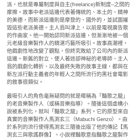
派，也就是專屬制度與自主(freelance)新制度–之間的
摩擦。故事中老派這邊代表著傳統的、本土的、精神
的美德，而新派這邊則是摩登的、國外的，並試圖摧
毀這些老派美德。主人翁叫津上，以前是電視廣告歌
的作曲家。他一開始認同新派這邊，但漸漸地被一個
元老級音樂製作人的精湛巧藝所吸引。故事高潮裡，
他戲劇性地改變了觀點，但終究敗給了公司內的新派
這邊。新舊的對立、使人著迷卻神秘的老導師、主人
翁的戲劇化轉折、以及最終失敗的故事主線，都與在
新左派行動主義者的年輕人之間所流行的黑社會電影
的敘事很類似。
最吸引人的角色毫無疑問的就是暱稱為「豔歌之龍」
的老音樂製作人（或稱音樂指導）。隨後這個虛構小
說被系列化，就叫「豔歌之龍」系列。它的原型來自
真實的音樂製作人馬渕玄三（Mabuchi Genzo）。由
於系列的流行使得馬渕玄三隨後出版了他的傳記【馬
渕玄三與歌謠群像】。小說裡豔歌意指豔歌之龍製作