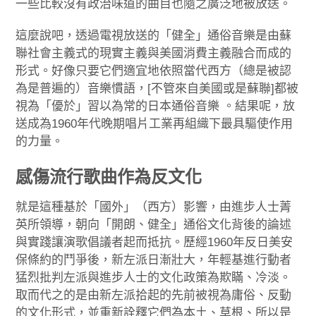
一些比較沒有政治味道的曲目也隨之廣泛地被放送。
這麼說吧，透過電視放送的「健全」通俗音樂是由蘇
聯社會主義式的現實主義與美國消費主義融合而成的
形式。好像只要它們適宜地依照當代西方（總是被認
為是普遍的）音樂慣語，[不管來自美國或是蘇聯]都被
視為「優於」習以為常的日本通俗音樂 。結果呢，放
送成為1960年代晚期唱片工業再組織下最具驅使作用
的力量。
感傷流行歌曲作為反文化
就是這種基於「國外」（西方）影響，由進步人士菁
英所領導，朝向「開朗、健全」通俗文化背後的論述
與實踐讓演歌倡議者起而抵抗。歷經1960年反日美安
保條約的鬥爭後，新左派日漸壯大，年輕基進行動者
猛烈批判左派與進步人士的文化政策為欺瞞、冷淡。
取而代之的是由新左派拾起的先前被視為庸俗、反動
的文化形式，並重新詮釋它們為本土、草根、所以是