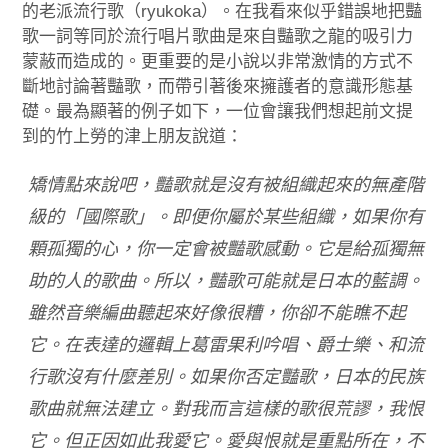
的老派流行歌（ryukoka）。在我看來似乎錯誤地把豔
歌一詞等同於流行唱片歌曲是來自豔歌之龍的吸引力
蒙蔽而造成的。更重要的是小說以非常激情的方式不
斷地討論著豔歌，而帶引著後來擁護者的意識形態基
礎。最為顯著的例子如下，一位會讓我們想起前文提
到的竹上勞的津上朋友說道：
矯情點來說吧，豔歌就是沒有被組織起來的無產階
級的「國際歌」。即便你屬於某些組織，如果你有
顆孤獨的心，你一定會被豔歌感動。它是給孤獨無
助的人的歌曲。所以，豔歌可能就是日本的藍調。
雖然音樂編曲聽起來好像很糟，你卻不能瞧不起
它。在表達的邏輯上葛雷果利吟唱、爵士樂、和流
行歌沒有什麼差別。如果你否定豔歌，日本的民族
歌曲就無法建立。對我而言這樣的歌很荒謬，我恨
它。但正因如此我愛它。愛與恨就是重點所在，不