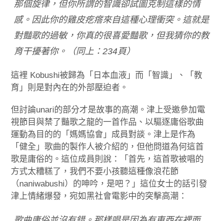
那個旋律，但你所謂的智識卻試圖克制這樣的情
感。因此你的雞皮疙瘩來自這種心理衝突。這就是
對豔歌的過敏，你真的很喜愛豔歌，但我猜你的教
育干擾著你。（同上：234頁）
這裡 Kobushi被歸為「日本血液」而「智識」、「教
育」則是對內在的外部壓迫者。
但討論unari的部分才是故事的高潮。津上受邀參加電
視節目與禁了豔歌之龍的一首作品、以驅逐庸俗歌曲
運動為目的的「媽媽協會」成員對談。津上是作為
「健全」歌曲的製作人被介紹的，但他問道為何這首
歌是庸俗的。這位成員則說：「首先，這首歌被唱的
方式太糟糕了，我們不要小孩聽這種像浪花節
（naniwabushi）的呻吟，是吧？」這位女士的話引發
津上情緒爆發，宛如黑社會電影中的突擊高潮：
歌曲庸俗並沒有錯。那樣唱是因為有東西在裡面