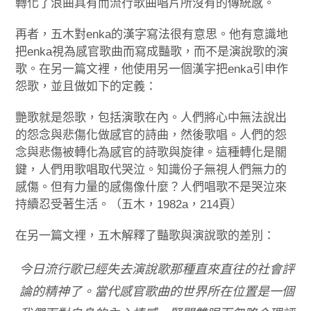
轉化了浪曲具有而流行歌曲唱片所沒有的傳統感。
再者，五木對enka的漢字寫法很有意思。他有意識地
把enka視為感官歌曲而寫成豔歌，而不是演說歌的演
歌。在另一篇文裡，他使用另一個漢字把enka引申作
怨歌，並且做如下的定義：
艷歌就是怨歌，包括演歌在內。人們將心中無法說出
的怨念與悲傷化做感官的詩曲，然後歌唱。人們的怨
念與悲傷被轉化為感官的詩歌與旋律。這種轉化是關
鍵，人們用歌唱取代哭泣。知識份子無視人們無力的
感傷。但有力量的感傷像什麼？人們唱歌不是哭泣來
持續忍受著生活。（五木，1982a，214頁）
在另一篇文裡，五木解釋了豔歌與演說歌的差別：
今日流行歌已經失去演說歌那種直來直往的社會評
論的精神了。當代感官歌曲的世界所在位置是一個