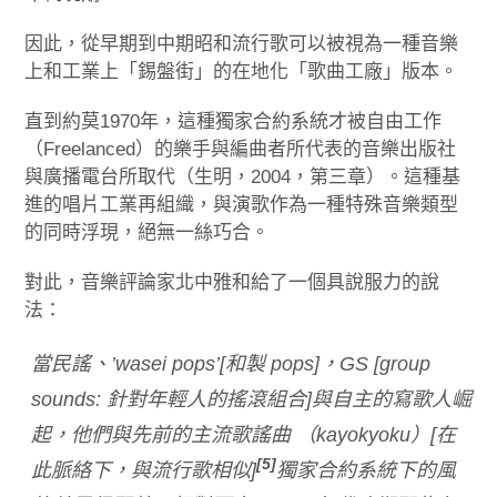
因此，從早期到中期昭和流行歌可以被視為一種音樂
上和工業上「錫盤街」的在地化「歌曲工廠」版本。
直到約莫1970年，這種獨家合約系統才被自由工作
（Freelanced）的樂手與編曲者所代表的音樂出版社
與廣播電台所取代（生明，2004，第三章）。這種基
進的唱片工業再組織，與演歌作為一種特殊音樂類型
的同時浮現，絕無一絲巧合。
對此，音樂評論家北中雅和給了一個具說服力的說
法：
當民謠、’wasei pops’[和製 pops]，GS [group
sounds: 針對年輕人的搖滾組合]與自主的寫歌人崛
起，他們與先前的主流歌謠曲 （kayokyoku）[在
[5]
此脈絡下，與流行歌相似]
獨家合約系統下的風