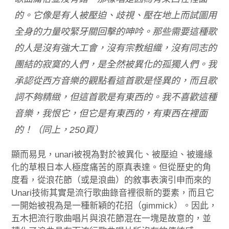
的。它像是有人被壓迫、歧視、壓在地上而試圖用
全身的力量咬緊牙關回擊的呻吟。那些需要這種歌
的人是沒有強大工會，沒有宗教組織，沒有同志的
團結的寂寞的人們，是全然被異化的孤獨人們。我
承認從西方音樂的觀點看這首歌是怪異的，而且歌
詞不夠精緻，但這首歌是有東西的。我不喜歡這種
音樂，我恨它，但它是有東西的，有東西在裡面
的！（同上，250頁）
顯而易見，unari被視為對於被異化、被壓迫、被邊緣
化的草根日本人極度痛苦的原真表達。但從歷史的角
度看，從浪花節（或是浪曲）的敘事表演引申而來的
Unari技術其實是流行歌曲錄音裡很新的要素，而且它
一開始被視為是一種新穎的花招（gimmick）。因此，
五木把流行歌曲唱片與浪花節混在一塊是故意的，並