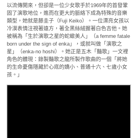
以流傳開來，但卻是一位少女歌手於1969年的首發鞏
固了演歌地位，進而在更大的脈絡下成為特殊的音樂
類型，她就是藤圭子（Fuji Keiko）。一位漂亮女孩以
冷漠表情注視著遠方，著全黑絲絨握著白色吉他。她
被稱為「生於演歌之星的蛇蠍美人」（a femme fatale
born under the sign of enka」，或就叫做「演歌之
星」（enka-no hoshi）。她正是五木「豔歌」一文裡
角色的體現：錄製豔歌之龍所製作歌曲的一個「將她
的生命憂傷隱藏於心底的嬌小、普通十六、七歲小女
孩。」