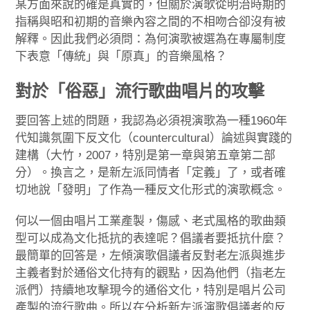
某方面來說的確是真實的，但關於演歌從明治時期的
指稱與昭和初期的音樂內容之間的不相吻合卻沒有被
解釋。因此我們必須問：為何演歌被選為在專屬制度
下表意「傳統」與「原真」的音樂風格？
對於「俗惡」流行歌曲唱片的攻擊
要回答上述的問題，我認為必須視演歌為一種1960年
代知識氛圍下反文化（countercultural）論述與實踐的
建構（大竹，2007，特別是第一章與第五章第二部
分）。換言之，是新左派同情者「定義」了，或者確
切地說「發明」了作為一種反文化形式的演歌概念。
何以一個由唱片工業產製，傷感、老式風格的歌曲類
型可以成為文化抵抗的表達呢？倡議者要抵抗什麼？
最簡單的回答是，左傾演歌倡議者反對老左派與進步
主義者對於通俗文化持有的觀點，因為他們（指老左
派們）持續地攻擊現今的通俗文化，特別是唱片公司
產製的流行歌曲。所以在分析新左派演歌倡議者的反