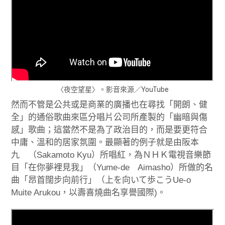
〈夜空望星〉。影音來源／YouTube
然而不管是公共或是商業的廣播也在尋找「開朗、健
全」的通俗歌曲來區分唱片公司所產製的「幽暗與傷
感」歌曲；這當然不是為了政治目的，而是要更符合
中庸、溫和的居家氛圍。最顯著的例子就是由阪本
九 （Sakamoto Kyu）所唱紅，為ＮＨＫ電視音樂節
目「在你夢裡見我」（Yume-de Aimasho）所做的名
曲「昂首闊步向前行」（上を向いて歩こうUe-o
Muite Arukou，以壽喜燒曲名享譽國際)。