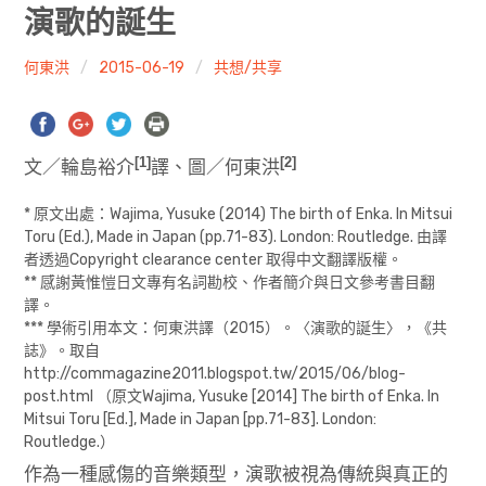
共專題
演歌的誕生
共評論
何東洪
2015-06-19
共想/共享
共想/共享
[1]
[2]
文／輪島裕介
譯、圖／何東洪
共青年
* 原文出處：Wajima, Yusuke (2014) The birth of Enka. In Mitsui
文化誌
Toru (Ed.), Made in Japan (pp.71-83). London: Routledge. 由譯
者透過Copyright clearance center 取得中文翻譯版權。
勞動誌
** 感謝黃惟愷日文專有名詞勘校、作者簡介與日文參考書目翻
譯。
共誌寫手
*** 學術引用本文：何東洪譯（2015）。〈演歌的誕生〉，《共
誌》。取自
http://commagazine2011.blogspot.tw/2015/06/blog-
各期目錄
post.html （原文Wajima, Yusuke [2014] The birth of Enka. In
Mitsui Toru [Ed.], Made in Japan [pp.71-83]. London:
索取共誌
Routledge.）
作為一種感傷的音樂類型，演歌被視為傳統與真正的