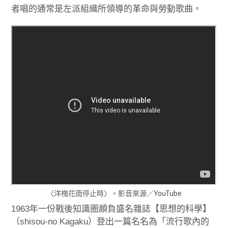
者唱的通常是左派組織所領導的革命與勞動歌曲。
〈洋槐花雨停止時〉。影音來源／YouTube
1963年一份戰後知識圈頗負盛名雜誌【思想的科學】
（shisou-no Kagaku）登出一篇名名為「流行歌內的