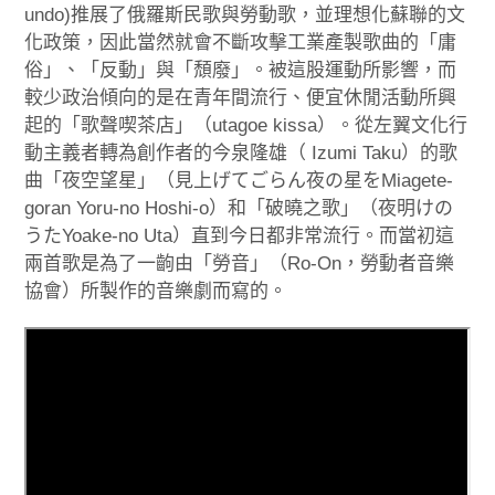
undo)推展了俄羅斯民歌與勞動歌，並理想化蘇聯的文
化政策，因此當然就會不斷攻擊工業產製歌曲的「庸
俗」、「反動」與「頹廢」。被這股運動所影響，而
較少政治傾向的是在青年間流行、便宜休閒活動所興
起的「歌聲喫茶店」（utagoe kissa）。從左翼文化行
動主義者轉為創作者的今泉隆雄（ Izumi Taku）的歌
曲「夜空望星」（見上げてごらん夜の星をMiagete-
goran Yoru-no Hoshi-o）和「破曉之歌」（夜明けの
うたYoake-no Uta）直到今日都非常流行。而當初這
兩首歌是為了一齣由「勞音」（Ro-On，勞動者音樂
協會）所製作的音樂劇而寫的。