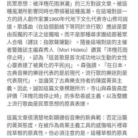
民眾思想：被洋槐花雨淋灑」的三方對談文章。被這
種風潮所影響同時也帶領著這種風潮，在這場對談一
方的詩人劇作家兼1960年代地下文化代表寺山修司說
道，歌謠曲（在這個脈絡下等同於流行歌）應該是要
由孤獨的不法之徒獨唱，而不是那種尋求團結跟著眾
人合唱（譯註：指歌聲運動）。隨後這場對談的主催
者暨雜誌主編森秀人（Mori Hideto）讚賞「洋槐花雨
停止時」，認為「這首歌是首次成功地以生動的女性
心靈表達了被異化的平民[6]」。森強調，「在日本，
古典音樂的樂迷代表的是前現代，流行歌的樂迷則是
代表現代」，並譏笑了古典樂支持者的陳腐菁英主
義。因此，誠如這篇文章標題所示，寺山與森皆高度
評價「洋槐花雨停止時」的多愁善感主義，以及整體
上流行歌曲是民眾思想的原真表達。
這篇文章很清楚地彰顯通俗音樂的新典範：否定沿襲
的菁英態度，在被斥為商業主義工具的感傷唱片裡尋
找草根的原真性。但必須注意的是，這種草根的原真