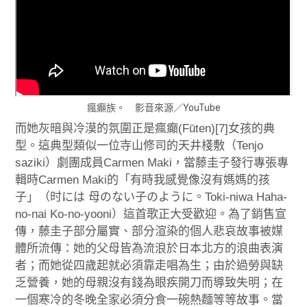
瘋癲族。 影音來源／YouTube
而她灰暗與冷漠的氛圍正是瘋癲(Fūten)[7]女孩的典
型。這典型類似一位寺山修司的天井棧敷（Tenjo
saziki）劇團成員Carmen Maki，當藤圭子發行專張專
輯時Carmen Maki的「有時我感覺像沒有媽媽的孩
子」（时には 母のない子のように。Toki-niwa Haha-
no-nai Ko-no-yooni）這首歌正大受歡迎。為了銷售宣
傳，藤圭子部分屬實、部分渲染的個人悲哀故事被媒
體所流傳：她的父母皆為流浪於日本北方的浪曲表演
者；而她從四歲起就必須靠走唱為生；由於過勞與缺
乏營養，她的母親沒有錢為眼疾開刀而導致失明；在
一個寒冷的冬晚全家必須分食一碗熱麵等等故事。當