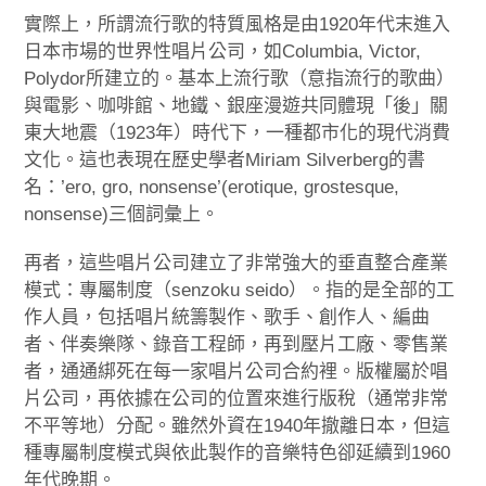
實際上，所謂流行歌的特質風格是由1920年代末進入
日本市場的世界性唱片公司，如Columbia, Victor,
Polydor所建立的。基本上流行歌（意指流行的歌曲）
與電影、咖啡館、地鐵、銀座漫遊共同體現「後」關
東大地震（1923年）時代下，一種都市化的現代消費
文化。這也表現在歷史學者Miriam Silverberg的書
名：’ero, gro, nonsense’(erotique, grostesque,
nonsense)三個詞彙上。
再者，這些唱片公司建立了非常強大的垂直整合產業
模式：專屬制度（senzoku seido）。指的是全部的工
作人員，包括唱片統籌製作、歌手、創作人、編曲
者、伴奏樂隊、錄音工程師，再到壓片工廠、零售業
者，通通綁死在每一家唱片公司合約裡。版權屬於唱
片公司，再依據在公司的位置來進行版稅（通常非常
不平等地）分配。雖然外資在1940年撤離日本，但這
種專屬制度模式與依此製作的音樂特色卻延續到1960
年代晚期。