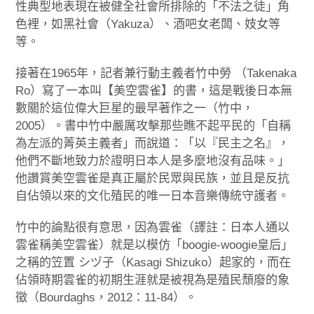
性典型地表現在被健全社會所排除的「不法之徒」角
色裡，如黑社會（Yakuza）、酒吧女老闆、妓女等
等。
接著在1965年，記者兼行動主義者竹中勞 （Takenaka
Ro）寫了一本叫【美空雲雀】的書，這是戰後日本無
數關於這位偉大巨星的最早著作之一（竹中，
2005）。書中竹中嚴厲攻擊那些瞧不起平民的「自稱
為左派的菁英主義者」而說道：「以『民主之名』，
他們不斷地致力於證明日本人是多麼地沒有品味。」
他讚賞美空雲雀是真正屬於民眾與民族，並且是反抗
自佔領以來的文化殖民的唯一日本音樂傳統守護者。
竹中的論點很有意思，因為雲雀（譯註：日本人通以
雲雀稱美空雲雀）就是以模仿「boogie-woogie皇后」
之稱的笠置 シヅ子（Kasagi Shizuko）起家的，而在
佔領時期雲雀的初期生涯就是被視為是殖民頹廢的象
徵（Bourdaghs，2012：11-84）。