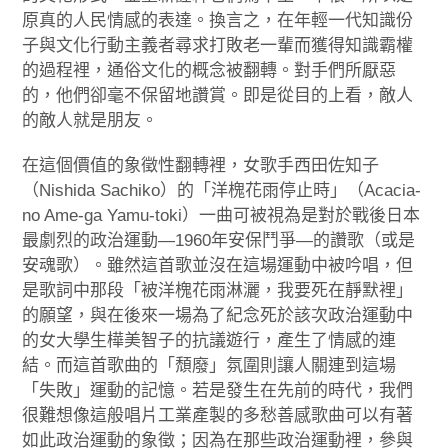
原真的人民情感的表達。換言之，在年輕一代知識份
子與文化行動主義者尋求打敗老一輩而獲得知識霸權
的過程裡，通俗文化的概念被翻轉。對手們所厭惡
的，他們卻毫不保留地讚賞。即是從目的上看，敵人
的敵人就是朋友。
在這個價值的象徵性翻轉裡，女歌手西田佐知子
（Nishida Sachiko）的「洋槐花雨停止時」（Acacia-
no Ame-ga Yamu-toki）一曲可被視為是對於戰後日本
最劇烈的政治運動—1960年安保鬥爭—的讚歌（或是
安魂歌）。雖然這首歌並沒在這場運動中被吟唱，但
是歌詞中那段「被洋槐花雨淋灑，我要死在靜默裡」
的願望，與在後來一場為了紀念死於該次政治運動中
的女大學生樺美智子的抗議遊行，產生了情感的連
結。而這首歌曲的「頹廢」氛圍則讓人關連到這場
「失敗」運動的記憶。若是發生在先前的時代，我們
很難想像這般唱片工業產製的多愁善感歌曲可以有著
如此政治運動的象徵；因為在那些政治運動裡，參與