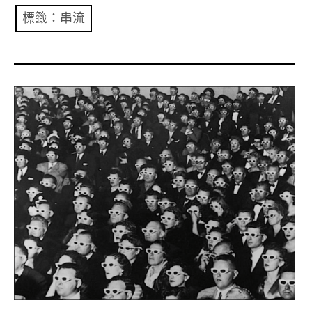
共專題
標籤：串流
共評論
共想/共享
共青年
文化誌
勞動誌
共誌寫手
各期目錄
索取共誌