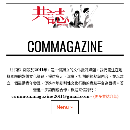
S
k
i
p
t
COMMAGAZINE
o
c
o
n
t
《共誌》創設於2011年，是一個獨立的文化批評媒體，我們關注在地
e
與國際的媒體文化議題，提供多元、深度、批判的觀點與內容，並以建
n
立一個鼓勵青年發聲、促進本地批判性文化行動的實驗平台為目標。若
需進一步詢問或合作，歡迎來信詢問：
t
common.magazine2011@gmail.com。
(更多共誌介紹)
Menu