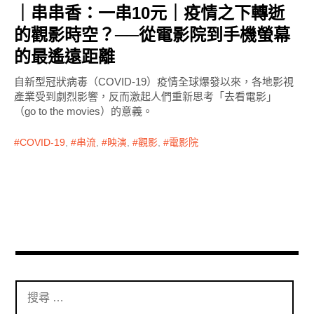
｜串串香：一串10元｜疫情之下轉逝
的觀影時空？──從電影院到手機螢幕
的最遙遠距離
自新型冠狀病毒（COVID-19）疫情全球爆發以來，各地影視
產業受到劇烈影響，反而激起人們重新思考「去看電影」
（go to the movies）的意義。
COVID-19
,
串流
,
映演
,
觀影
,
電影院
搜
尋