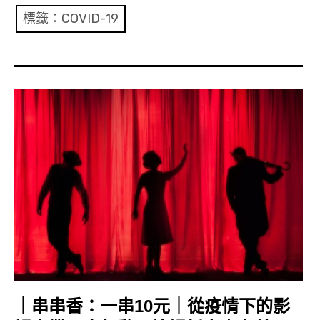
共專題
標籤：COVID-19
共評論
共想/共享
共青年
文化誌
勞動誌
共誌寫手
各期目錄
索取共誌
｜串串香：一串10元｜從疫情下的影