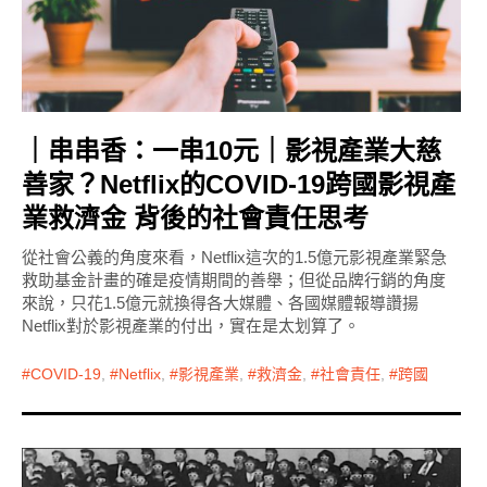
｜串串香：一串10元｜影視產業大慈
善家？Netflix的COVID-19跨國影視產
業救濟金 背後的社會責任思考
從社會公義的角度來看，Netflix這次的1.5億元影視產業緊急
救助基金計畫的確是疫情期間的善舉；但從品牌行銷的角度
來說，只花1.5億元就換得各大媒體、各國媒體報導讚揚
Netflix對於影視產業的付出，實在是太划算了。
COVID-19
,
Netflix
,
影視產業
,
救濟金
,
社會責任
,
跨國