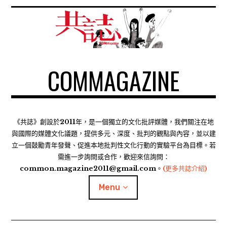
S
k
i
p
t
COMMAGAZINE
o
c
o
n
t
《共誌》創設於2011年，是一個獨立的文化批評媒體，我們關注在地
e
與國際的媒體文化議題，提供多元、深度、批判的觀點與內容，並以建
n
立一個鼓勵青年發聲、促進本地批判性文化行動的實驗平台為目標。若
需進一步詢問或合作，歡迎來信詢問：
t
common.magazine2011@gmail.com。
(更多共誌介紹)
Menu