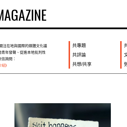
AGAZINE
共專題
們關注在地與國際的媒體文化議
勵青年發聲、促進本地批判性
共評論
來信詢問：
共想/共享
介紹)