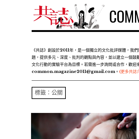
S
COMM
k
i
p
t
o
c
《共誌》創設於2011年，是一個獨立的文化批評媒體，我
題，提供多元、深度、批判的觀點與內容，並以建立一個鼓
o
文化行動的實驗平台為目標。若需進一步詢問或合作，歡迎
n
common.magazine2011@gmail.com。
(更多共誌
t
e
n
標籤：公關
t