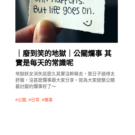
｜廢到笑的地獄｜公關爛事 其
實是每天的常識呢
地獄妖女消失這麼久其實沒幹嘛去，是日子過得太
舒服，沒甚麼爛事跟大家分享。就為大家統整公關
最討厭的爛事好了～
公關
,
日常
,
爛事