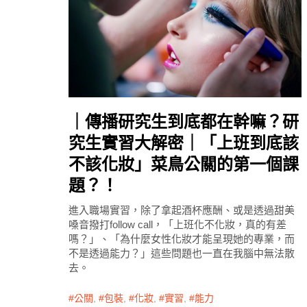
｜傳播研究生到底都在幹嘛？研
究生實習大解密｜「上班到底該
不該化妝」菜鳥公關的第一個課
題？！
進入職場實習，除了拿起酒杯應酬、或是透過甜美
嗓音撥打follow call，「上班化不化妝，真的有差
嗎？」、「為什麼女性化妝才能呈現她的專業，而
不是透過能力？」這些問題也一直在我腦中無法散
去。
公關
,
包裝
,
化妝
,
實習
,
能力