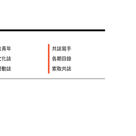
共青年
共誌寫手
文化誌
各期目錄
勞動誌
索取共誌