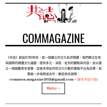
S
k
i
p
t
COMMAGAZINE
o
c
o
n
t
《共誌》創設於2011年，是一個獨立的文化批評媒體，我們關注在地
e
與國際的媒體文化議題，提供多元、深度、批判的觀點與內容，並以建
n
立一個鼓勵青年發聲、促進本地批判性文化行動的實驗平台為目標。若
需進一步詢問或合作，歡迎來信詢問：
t
common.magazine2011@gmail.com。
(更多共誌介紹)
Menu