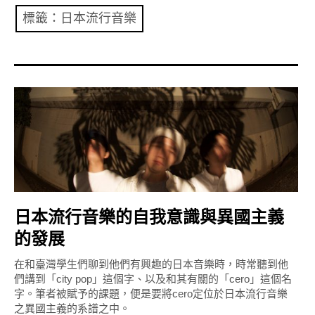
共專題
標籤：日本流行音樂
共評論
共想/共享
共青年
文化誌
勞動誌
共誌寫手
日本流行音樂的自我意識與異國主義
的發展
各期目錄
在和臺灣學生們聊到他們有興趣的日本音樂時，時常聽到他
索取共誌
們講到「city pop」這個字、以及和其有關的「cero」這個名
字。筆者被賦予的課題，便是要將cero定位於日本流行音樂
之異國主義的系譜之中。