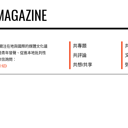
AGAZINE
共專題
們關注在地與國際的媒體文化議
勵青年發聲、促進本地批判性
共評論
來信詢問：
共想/共享
介紹)