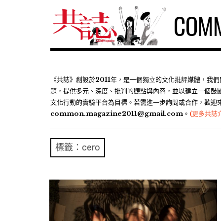
S
COMM
k
i
p
t
o
c
《共誌》創設於2011年，是一個獨立的文化批評媒體，我
題，提供多元、深度、批判的觀點與內容，並以建立一個鼓
o
文化行動的實驗平台為目標。若需進一步詢問或合作，歡迎
n
common.magazine2011@gmail.com。
(更多共誌
t
e
n
標籤：cero
t