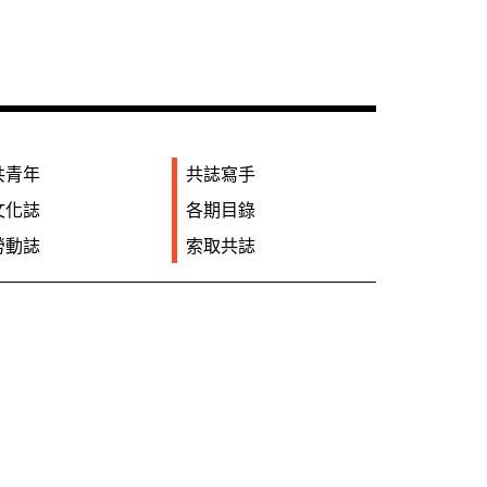
共青年
共誌寫手
文化誌
各期目錄
勞動誌
索取共誌