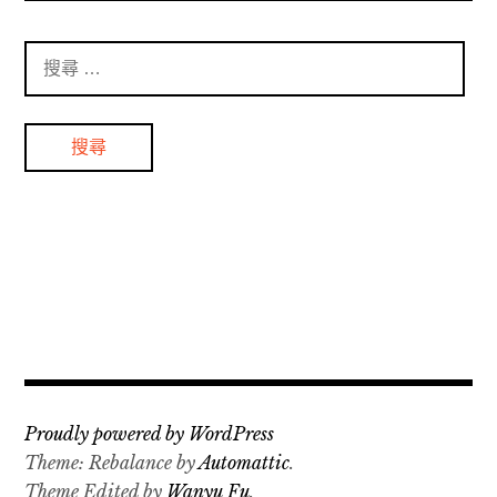
搜
尋
：
Proudly powered by WordPress
Theme: Rebalance by
Automattic
.
Theme Edited by
Wanyu Fu
.