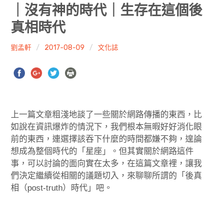
共專題
｜沒有神的時代｜生存在這個後
真相時代
共評論
劉孟軒
2017-08-09
文化誌
共想/共享
共青年
文化誌
上一篇文章粗淺地談了一些關於網路傳播的東西，
比
勞動誌
如說在資訊爆炸的情況下，我們根本無暇好好消化眼
前的東西，連選擇該吞下什麼的時間都嫌不夠，遑論
共誌寫手
想成為整個時代的「星座」。但其實關於網路這件
事，可以討論的面向實在太多，在這篇文章裡，
讓我
各期目錄
們
決定繼續從相關的議題切入，來聊聊所謂的「後真
相（post-truth）時代」吧。
索取共誌