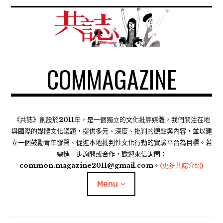
S
k
i
p
t
COMMAGAZINE
o
c
o
n
t
《共誌》創設於2011年，是一個獨立的文化批評媒體，我們關注在地
e
與國際的媒體文化議題，提供多元、深度、批判的觀點與內容，並以建
n
立一個鼓勵青年發聲、促進本地批判性文化行動的實驗平台為目標。若
需進一步詢問或合作，歡迎來信詢問：
t
common.magazine2011@gmail.com。
(更多共誌介紹)
Menu