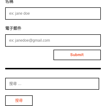
名稱
電子郵件
搜
尋
：