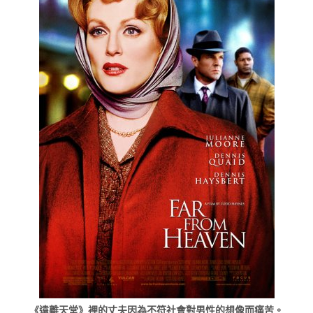
《遠離天堂》裡的丈夫因為不符社會對男性的想像而痛苦。