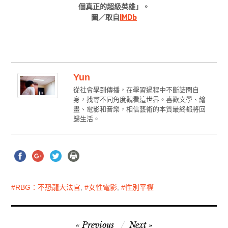
個真正的超級英雄」。
圖／取自
IMDb
Yun
從社會學到傳播，在學習過程中不斷詰問自
身，找尋不同角度觀看這世界。喜歡文學、繪
畫、電影和音樂，相信藝術的本質最終都將回
歸生活。
RBG：不恐龍大法官
,
女性電影
,
性別平權
文
Previous
Next