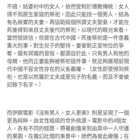
不過，姑婆村中的女人，依然受制於禮教傳統：女人
得不到原生家庭的祭祀，因此只能找一個男人，結為
有名無實的夫妻，再協助這個所謂丈夫娶妾，才能在
死後得到來自丈夫後代的祭祀。以現代的眼光來看，
當然很迷信，但是在古代中國，死後祭祀是一件意義
重大的事，對生兒子的堅持、妻妾對正室地位的爭
奪，還有冥婚的習俗，都源自於此。只有男人和他的
母親、他的正妻能夠被祭祀這件事，就足夠展現前現
代中國不容女性存在的父系霸權。（女性即使得到祭
祀，也是以附屬於丈夫或是兒子的名義，而且不會被
記錄下名字。）
而伊朗電影《沒有男人，女人更美》則是呈現了一個
更為純粹，由女性組成的世外桃源。電影中的4個女
人，各有不同的經歷，帶著創傷來到由其中一人守護
的果園，在魔幻壯闊的美景中，她們為彼此療傷；在