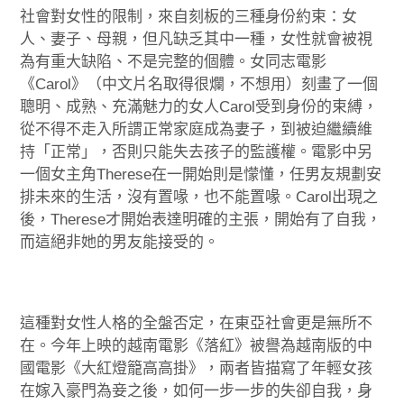
社會對女性的限制，來自刻板的三種身份約束：女
人、妻子、母親，但凡缺乏其中一種，女性就會被視
為有重大缺陷、不是完整的個體。女同志電影
《Carol》（中文片名取得很爛，不想用）刻畫了一個
聰明、成熟、充滿魅力的女人Carol受到身份的束縛，
從不得不走入所謂正常家庭成為妻子，到被迫繼續維
持「正常」，否則只能失去孩子的監護權。電影中另
一個女主角Therese在一開始則是懞懂，任男友規劃安
排未來的生活，沒有置喙，也不能置喙。Carol出現之
後，Therese才開始表達明確的主張，開始有了自我，
而這絕非她的男友能接受的。
這種對女性人格的全盤否定，在東亞社會更是無所不
在。今年上映的越南電影《落紅》被譽為越南版的中
國電影《大紅燈籠高高掛》，兩者皆描寫了年輕女孩
在嫁入豪門為妾之後，如何一步一步的失卻自我，身