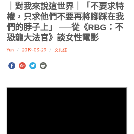
共專題
｜對我來說這世界｜「不要求特
權，只求他們不要再將腳踩在我
共評論
們的脖子上」 ──從《RBG：不
共想/共享
恐龍大法官》談女性電影
共青年
Yun
2019-03-29
文化誌
文化誌
勞動誌
共誌寫手
各期目錄
索取共誌