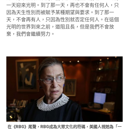
一天迎來光明。到了那一天，再也不會有任何人，只
因為天生性別而被賦予某種期望與要求。到了那一
天，不會再有人，只因為性別就否定任何人。在這個
光明的世界到來之前，道阻且長，但是我們不會放
棄，我們會繼續努力。
在《RBG》尾聲，RBG成為大眾文化的符碼，美國人視她為「一