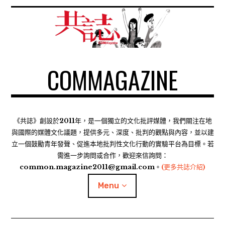
S
k
i
p
t
COMMAGAZINE
o
c
o
n
t
《共誌》創設於2011年，是一個獨立的文化批評媒體，我們關注在地
e
與國際的媒體文化議題，提供多元、深度、批判的觀點與內容，並以建
n
立一個鼓勵青年發聲、促進本地批判性文化行動的實驗平台為目標。若
需進一步詢問或合作，歡迎來信詢問：
t
common.magazine2011@gmail.com。
(更多共誌介紹)
Menu