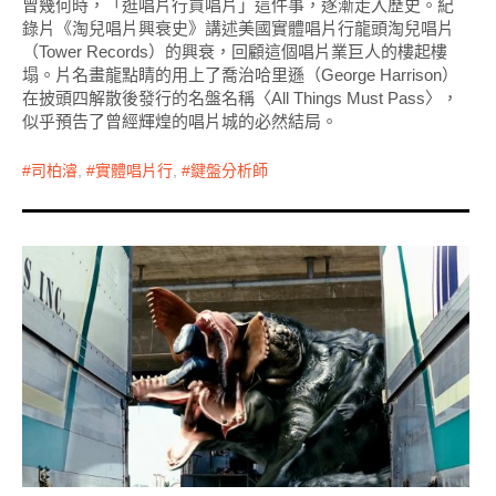
曾幾何時，「逛唱片行買唱片」這件事，逐漸走入歷史。紀
錄片《淘兒唱片興衰史》講述美國實體唱片行龍頭淘兒唱片
（Tower Records）的興衰，回顧這個唱片業巨人的樓起樓
塌。片名畫龍點睛的用上了喬治哈里遜（George Harrison）
在披頭四解散後發行的名盤名稱〈All Things Must Pass〉，
似乎預告了曾經輝煌的唱片城的必然結局。
司柏濬
,
實體唱片行
,
鍵盤分析師