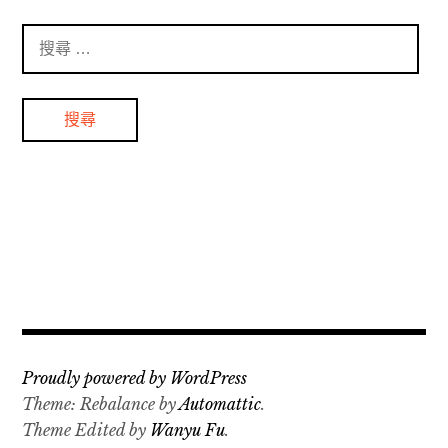
搜
尋
：
Proudly powered by WordPress
Theme: Rebalance by
Automattic
.
Theme Edited by
Wanyu Fu
.