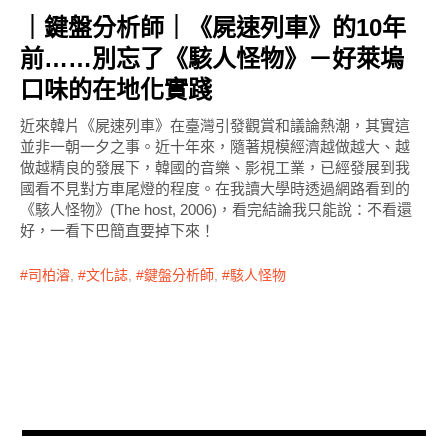
｜鍵盤分析師｜《屍速列車》的10年
前……別忘了《駭人怪物》－好萊塢
口味的在地化實踐
近來韓片《屍速列車》在臺灣引發觀賞和議論熱潮，其實這
並非一朝一夕之事。近十年來，隨著規模經濟越做越大、越
做越精良的發展下，韓國的音樂、影視工業，已經發展到我
國看不見對方車尾燈的程度。在我讀大學時透過網路看到的
《駭人怪物》(The host, 2006)，看完結論我只能說：不看還
好，一看下巴簡直要掉下來！
司柏濬
,
文化誌
,
鍵盤分析師
,
駭人怪物