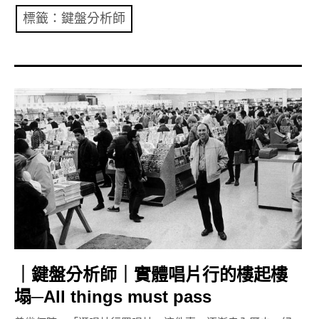
共專題
標籤：鍵盤分析師
共評論
共想/共享
共青年
文化誌
勞動誌
共誌寫手
各期目錄
｜鍵盤分析師｜實體唱片行的樓起樓
索取共誌
塌─All things must pass