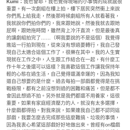
Kumi：
我也會耶，我也覺得現場的小事情的成就感很
重要。有一次劇組在樓上拍，樓下居民突然衝上來說
你們馬上給我走，然後那時候劇組所有人就看著我，
我就說你們拍你們的，我來跟她說。然後我就去跟她
屁啊，跟她拖時間，雖然背上冷汗直流，但是最後真
的讓劇組拍完了……（啊我要說的不是這個）我覺得
進這一行拍到現在，從來沒有想過要轉行，我自己發
現自己太適合這個工作了，很樂在其中。我的人生實
現就在工作之中，人生跟工作結合在一起，有什麼工
作十年之後還可以這樣？我喜歡這個工作讓我保持年
輕的心態在過生活，自己覺得還滿幸運的，因為我知
道自己想要的是什麼。過去每拍一部戲都覺得是在挑
戰極限，都有之前沒想到過的困難和痛苦，但是都不
會因此想過不拍。另外就是我們都還不用養家，這很
重要，如果有家庭經濟壓力的人，就沒有太多選擇，
什麼戲都得拍。對我來說，如果連我自己都不認同這
部戲，我要怎麼去完成那些這麼難搞、垃圾的事情，
因為我衷心希望這部戲好好地做出來。曾經有on檔戲