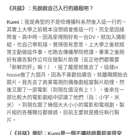
《共誌》：先說說自己入行的過程吧？
Kumi：
我是典型的不是唸傳播科系然後入這一行的。
其實上大學之前根本沒想過會進這一行，完全是因緣
際會。高中時，因為家裡剛好有一台DV，就加入攝影
組，也自己學剪接，覺得很有意思。上大學之後就經
常主動做這件事，也跑去傳播學院修課。畢業之後剛
好有廣告製作公司在徵製片助理（反正他們都需要
「新鮮的肝」嘛！），投了履歷就進去了。這樣in
house做了九個月，因為不喜歡拍廣告，就離職開始去
跟片。我先去了商業電視的偶像劇組當製片助理，然
後又跟了一部電影（到現在還沒有上！）。後來在一
部比較大的電影劇組中認識了他們（指：小宇、米
米）。到現在跟了幾個大大小小的電影和電視劇，製
片組的各種職位都做過，目前主要就是擔任執行製
片。
（《共誌》側記：Kumi是一個不講話時看起來很安