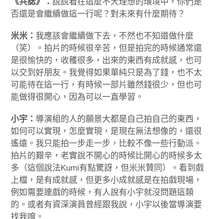
《共誌》：
說說看在這麼不大理想的環境中，你們是
否還是會繼續做這一行呢？對未來有什麼期待？
米米：
我應該會繼續做下去，不然也不知道做什麼
（笑）。拍片的時候很辛苦，但是拍完的時候通常還
是很愉快的，收穫很多，出來的東西有成就感，也可
以交到好朋友。我覺得如果單純只是為了錢，也不太
可能待在這一行，有時候一部片雖然錢很少，但也可
能做得很開心，因為可以一直學習。
小宇：
導演組的人的願景大都是自己拍自己的東西，
如何可以實現，怎麼實現，是現在無法想像的，還很
遙遠。我只能拍一步走一步，比較不像一些行動派。
拍片的艱辛，老實說不開心的時候比開心的時候多太
多（這個說法Kumi有點驚訝，但米米贊同）。看到戲
上檔，是有成就感，但更多小成就感是在拍戲現場，
例如需要連戲的時候，有人說有小宇就沒問題這類
的。或者有資深演員曾經跟我說，小宇以後當導演要
找我唷。