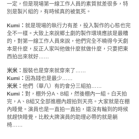
一定，但是現場第一線工作人員的素質就差很多，特
別是製片組的，有時候真的被氣死。
Kumi：
就是現場的執行力有差，投入製作的心態也完
全不一樣。大致上來說鄉土劇的製作環境應該是最糟
的，對第一線工作人員來說，他們完全不曉得今天劇
本是什麼，反正人家叫他做什麼就做什麼，只要把東
西拍出來就好……
米米：
服裝也是穿來就穿來了……
Kumi：
因為錢也是最少……
米米：
他們（華八）有的會分三組拍……
Kumi：
對，棚外分A、B組，然後棚內一組。白天拍
完，A、B組又全部進棚內趕拍到天亮。大家就是在棚
內睡覺。演員也是一直拍一直拍，還沒有輪到的時候
就趕快睡覺，比較大牌演員的助理必帶的就是躺
椅……