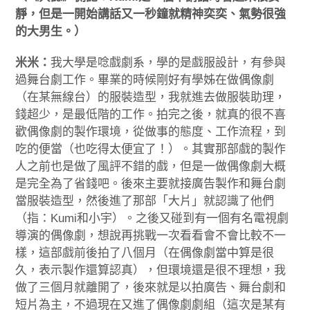
靜，但是一開始講話又一秒鐘就精神奕奕、氣勢很強
的大男生。）
米米：
我大學是唸戲劇系，學的是戲服設計，有參與
過舞台劇工作。畢業的時候剛好有學姊在做偶像劇
（在某無線台）的服裝造型，我就進去做服裝助理，
錢超少，是最低階的工作。拍完之後，就真的很不喜
歡偶像劇的製作環境，從做事的態度、工作流程，到
吃的便當（也吃得太便宜了！）。其實那部戲的製作
人之前也是做了風評不錯的戲，但是一做偶像劇大概
是完全為了省錢吧。後來主要就接廣告製作和舞台劇
當服裝造型，然後進了那部「大片」就認識了他們
（指：Kumi和小宇）。之後又碰到有一個有名電視劇
導演的偶像劇，想說再挑戰一次看看會不會比較不一
樣，這部戲前後拍了八個月（在偶像劇當中算是很
久，表示製作還算認真），但環境還是很不理想，我
做了三個月就離開了，後來就是以拍廣告、舞台劇和
短片為主，不過現在又進了偶像劇劇組（這次是某有