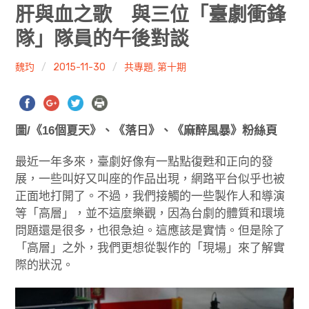
共專題
肝與血之歌 與三位「臺劇衝鋒
隊」隊員的午後對談
共評論
魏玓
2015-11-30
共專題
,
第十期
共想/共享
共青年
圖/《16個夏天》、《落日》、《麻醉風暴》粉絲頁
文化誌
最近一年多來，臺劇好像有一點點復甦和正向的發
勞動誌
展，一些叫好又叫座的作品出現，網路平台似乎也被
正面地打開了。不過，我們接觸的一些製作人和導演
共誌寫手
等「高層」，並不這麼樂觀，因為台劇的體質和環境
問題還是很多，也很急迫。這應該是實情。但是除了
各期目錄
「高層」之外，我們更想從製作的「現場」來了解實
際的狀況。
索取共誌