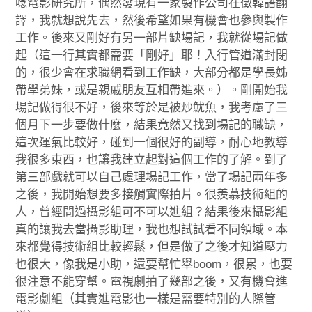
唸電影研究所，偶然發現有一家製作公司在徵韓語翻
譯，我就想說先去，然後希望如果有機會也參與製作
工作。後來又剛好有另一部片缺場記，我就從場記做
起（這一行其實都需要「剛好」耶！入行管道滿封閉
的，很少會在求職網看到工作缺，大部分都是學長姊
帶學弟妹，或是親戚朋友互相帶進來。）。剛開始我
場記做得很不好，後來等於是被炒魷魚，我考慮了三
個月下一步要做什麼，結果竟然又找到場記的職缺，
這次運氣比較好，碰到一個很好的副導，耐心地教導
我很多東西，也讓我建立起對這個工作的了解。到了
第三部戲就可以自己處理場記工作，當了場記兩年多
之後，我開始想要多接觸實際拍片。很羨慕技術組的
人，曾經問過攝影組可不可以進組？結果後來攝影組
真的讓我去當攝影助理，我也想試試看不同領域。本
來都覺得技術組比較輕鬆，但是做了之後才知道壓力
也很大，像我是小助，還要幫忙舉boom，很累，也要
很注意不能穿幫。電視劇拍了幾部之後，又有機會進
電影劇組（其實進電影也一樣是需要特別的人際管