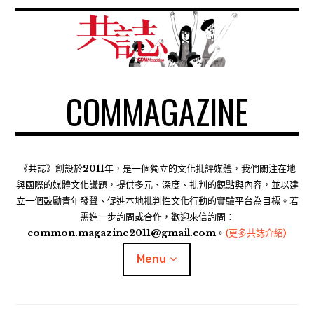
S
k
i
p
t
COMMAGAZINE
o
c
o
n
t
《共誌》創設於2011年，是一個獨立的文化批評媒體，我們關注在地
e
與國際的媒體文化議題，提供多元、深度、批判的觀點與內容，並以建
n
立一個鼓勵青年發聲、促進本地批判性文化行動的實驗平台為目標。若
需進一步詢問或合作，歡迎來信詢問：
t
common.magazine2011@gmail.com。
(更多共誌介紹)
Menu