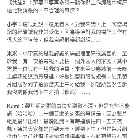
《共誌》：
那要不要再多說一點你們工作經驗中經歷
過比較誇張的、不合理的事情？
小宇：
這很難說，還是看人。對我來講，上一次當場
記的經驗讓我非常受傷，因為導演對我的場記工作有
很大的不信任，但我自認對得起劇組……
米米：
小宇真的是我認識的場記裡面算很厲害的。至
於我，有一次拍電視，要拍一個外國人的家庭，其中
需要一位只有一場戲的演員，本來至少應該前一天晚
上讓我知道演員是誰，好做造型和服裝規劃，結果製
片組居然到了拍戲當天上午才給我，卻理所當然告訴
我沒關係我們下午才拍（傻眼）……
Kumi：
製片組誇張的事情多到數不清，但是有些不能
講（哈哈哈）…一個普遍的誇張的事情是，因為製片
組是最早出現，最晚離開。有時連續拍四、五天夜
戲，通常大家都是拍到天亮，睡到下午，但是製片組
從中午之前就得起來繼續處理事情。有時預算沒有那