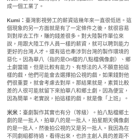
成一個工業了。
Kumi：
臺灣影視勞工的薪資這幾年來一直很低迷。這
個現象的另一方面就是有了一定條件之後，就很容易
到對岸去工作，賺的錢差很多。對大陸製作單位來
說，用跟大陸工作人員一樣的薪資，就可以聘到能力
更好的台灣人才。還有這也牽涉到台灣的製作環境的
惡化。因為華八（指的是On檔的八點檔偶像劇）、鄉
土劇當道，但是比較有能力、有想法的人不願意拍這
樣的戲，他們可能會去選擇拍公視的戲，如果錢對他
們很重要，就會考慮去對岸。那結果就是，素質比較
差的人很可能就留下來拍華八和鄉土劇，因為便宜，
因為簡單。老實說，拍這樣的戲，就是像「上班」。
米米：
臺劇製作其實也有分（等級）。拍八點檔鄉土
劇的是一批人，拍華八的是一批人，拍星期天偶像劇
的是一批人，然後拍公視的又是另一批人。我因為在
不同劇組都待過，看得出來，也許主創人員的差距不