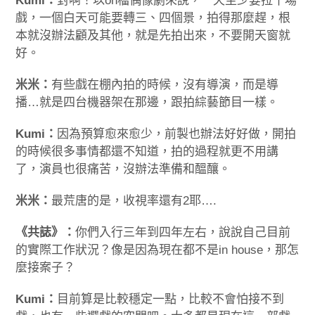
Kumi：
對啊！以on檔偶像劇來說，一天至少要拉十場
戲，一個白天可能要轉三、四個景，拍得那麼趕，根
本就沒辦法顧及其他，就是先拍出來，不要開天窗就
好。
米米：
有些戲在棚內拍的時候，沒有導演，而是導
播…就是四台機器架在那邊，跟拍綜藝節目一樣。
Kumi：
因為預算愈來愈少，前製也辦法好好做，開拍
的時候很多事情都還不知道，拍的過程就更不用講
了，演員也很痛苦，沒辦法準備和醞釀。
米米：
最荒唐的是，收視率還有2耶….
《共誌》：
你們入行三年到四年左右，說說自己目前
的實際工作狀況？像是因為現在都不是in house，那怎
麼接案子？
Kumi：
目前算是比較穩定一點，比較不會怕接不到