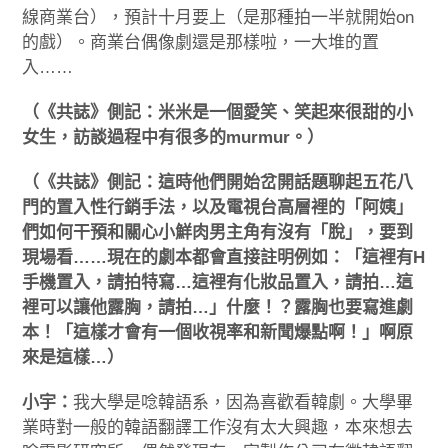
線商業台），預計十月要上（是那種拍一半就開始on
的戲）。商業台偶像劇還是那樣啦，一大堆的置
入……
（《共誌》側記：米米是一個愛笑、笑起來很甜的小
女生，訪談過程中有很多的murmur。）
（《共誌》側記：這時他們開始岔開話題聊起五花八
門的置入性行銷手法，以及電視台高層裡的「阿姨」
們如何干預和關心小鮮肉男主角有沒有「脫」，要到
現場看……現在的劇本都會直接註明例如：「這裡有H
手機置入，請拍特寫…這裡有化妝品置入，請拍…這
裡可以讓他露胸，請拍…」什麼！？露胸也要寫進劇
本！「這樣才會有一個收視率和新聞爆點啊！」啊原
來是這樣…）
小宇：
我大學是唸韓語系，因為喜歡看韓劇。大學畢
業時對一般的韓語翻譯工作沒有太大興趣，本來想去