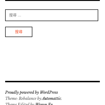
搜
尋
：
Proudly powered by WordPress
Theme: Rebalance by
Automattic
.
Theme Edited by
Wanyu Fu
.