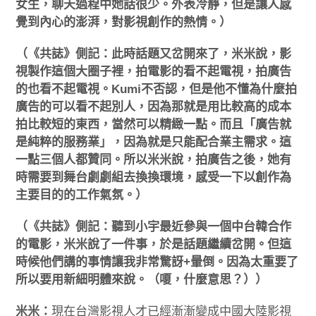
女生，聊天過程中她話很少。外表冷靜，但是讓人感
覺到內心的澎湃，對影視創作的熱情。）
（《共誌》側記：此時話題又岔開來了，米米說，影
視製作這個大圈子裡，拍電影的看不起電視，拍廣告
的也看不起電視。Kumi不否認，但是他不懂為什麼拍
廣告的可以看不起別人，因為那就是用比較高的成本
拍比較短的東西，當然可以精緻一點。而且「廣告就
是純粹的服務業」，因為就是只能配合業主需求。這
一點三個人都贊同。所以米米說，拍廣告之後，她有
時需要到舞台劇劇組去換換環境，感受一下以創作為
主要目的的工作氣氛。）
（《共誌》側記：聽到小宇最近參與一個中台韓合作
的電影，米米說了一件事，於是話題繼續岔開。但這
時候他們講的事情讓我非常驚訝+暈倒。因為太重要了
所以要用新細明體來說。（嗄，什麼意思？））
米米：
現在台灣影視人才已經漸漸變成中國大陸影視