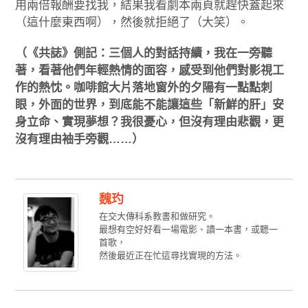
用兩倍報酬要找我，結果我看劇本兩頁就趕快蓋起來
（這什麼東西啊），然後就拒絕了（大笑）。
（《共誌》側記：三個人的對話持續，我在一旁聽
著，看著他們年輕熱情的面容，感受到他們對影視工
作的熱忱。咖啡館大片落地窗外的夕陽有一點點刺
眼，外面的世界，到底能不能讓這些「新鮮的肝」安
身立命、實現夢想？我很憂心，但沒有理由悲觀，更
沒有理由袖手旁觀……）
魏玓
在交大傳科系教書和做研究。
最想有空好好看一場電影、讀一本書，或聽一
首歌，
然後最近正在忙這尋找實現的方法。