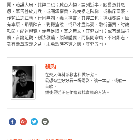
聞，貽誤大局，其弊二也；臧否人物，論列近事，毀譽憑其恩
怨，筆舌甚於刀兵，或颺頌權貴，為曳裾之階梯，或指斥富豪，
作苞苴之左卷，行同無賴，義乖祥言，其弊三也；操觚發論，匪
有本原，蹈襲陳言，剿撮塗說，或乃才盡為憂，敷衍塞責，討論
軼聞，紀述游覽，義無足取，言之無文，其弊四也；或有譯錄稍
廣，言論足觀，刪汰穢蕪，頗知體要，而借闡宗風，不出鄭志，
雖有斷章取義之益，未免歌詩不類之憾，其弊五也。
魏玓
在交大傳科系教書和做研究。
最想有空好好看一場電影、讀一本書，或聽一
首歌，
然後最近正在忙這尋找實現的方法。