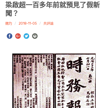
共專題
梁啟超一百多年前就預見了假新
聞？
共評論
魏玓
2018-11-05
共評論
共想/共享
共青年
文化誌
勞動誌
共誌寫手
各期目錄
索取共誌