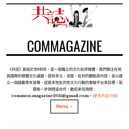
S
k
i
p
t
COMMAGAZINE
o
c
o
n
t
《共誌》創設於2011年，是一個獨立的文化批評媒體，我們關注在地
e
與國際的媒體文化議題，提供多元、深度、批判的觀點與內容，並以建
n
立一個鼓勵青年發聲、促進本地批判性文化行動的實驗平台為目標。若
需進一步詢問或合作，歡迎來信詢問：
t
common.magazine2011@gmail.com。
(更多共誌介紹)
Menu