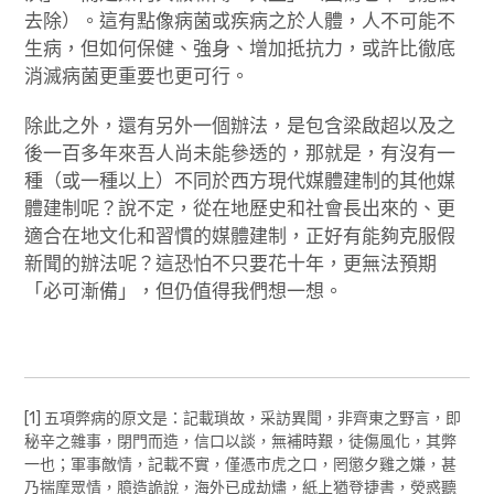
去除）。這有點像病菌或疾病之於人體，人不可能不
生病，但如何保健、強身、增加抵抗力，或許比徹底
消滅病菌更重要也更可行。
除此之外，還有另外一個辦法，是包含梁啟超以及之
後一百多年來吾人尚未能參透的，那就是，有沒有一
種（或一種以上）不同於西方現代媒體建制的其他媒
體建制呢？說不定，從在地歷史和社會長出來的、更
適合在地文化和習慣的媒體建制，正好有能夠克服假
新聞的辦法呢？這恐怕不只要花十年，更無法預期
「必可漸備」，但仍值得我們想一想。
[1] 五項弊病的原文是：記載瑣故，采訪異聞，非齊東之野言，即
秘辛之雜事，閉門而造，信口以談，無補時艱，徒傷風化，其弊
一也；軍事敵情，記載不實，僅憑市虎之口，罔懲夕雞之嫌，甚
乃揣摩眾情，臆造詭說，海外已成劫燼，紙上猶登捷書，熒惑聽