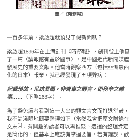
圖／《時務報》
一百多年前，梁啟超就預見了假新聞嗎？
梁啟超1896年在上海創刊《時務報》，創刊號上他寫
了一篇〈論報館有益於國事〉，是中國近代新聞媒體
發展史的重要文獻。他當時觀察西方（包括亞洲最西
化的日本）報業，就已經發現了五項弊病：
記載瑣故，采訪異聞，非齊東之野言，即秘辛之雜
事……
（下略268字）。
為了避免讀者看到這一大串的類文言文而打退堂鼓，
我不耑淺陋地簡要整理如下（當然我會把原文附錄在
[1]
文末
，有興趣的讀者可以再推敲。這裡的整理肯定
是簡化的，但基本上應該有掌握要旨，若有錯誤，歡