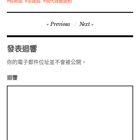
假新聞
,
梁啟超
,
現代媒體建制
文
Previous
Next
章
導
發表迴響
覽
你的電子郵件位址並不會被公開。
迴響