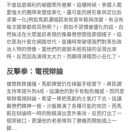
不會這麼順利的被觀眾所覺察。這種時候，參選人需
要強大的團隊來塑造美化，盡可能的將形象與定位訴
求單一化(例如馬凱濃縮起來就是年輕與改變，有沒有
每次選舉都很耳熟啊？)，假如不習慣被優化的話，自
然無法在大眾面前表現的像幕僚想塑造那個樣子。這
也是為什麼在網路世代，直播時常破壞我們對某些政
治人物的想像，當他們的面貌未經剪接的呈現出來
時，反而因為演得太大力，而顯得滑稽而小丑化了。
反擊拳：電視辯論
儘管跌跌撞撞，馬凱陣營仍在操盤手經營下，將民調
支持率提升到4成。這讓他的對手有點危機感，而同意
舉辦電視辯論，希望一舉把馬凱的士氣打下去。這讓
幕僚們精神一振，沙盤推演了各種可能的攻防，而馬
凱在辯論時一時的脫稿演出意外奏效，反而打出了一
個突破口，更讓他的老爸嗅到了勝機而開始插上一
腳….