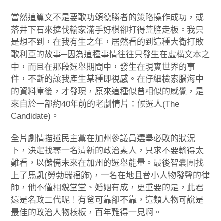
當然這篇文不是要歌功頌德勝者的策略操作成功，或
落井下石來撻伐輸家滿手好棋卻打得荒腔走板。我只
是想不到，在我有生之年，居然看的到這種大衛打敗
歌利亞的故事─因為這種事情往往只發生在虛構文本之
中，而且在那段選舉期間中，發生在現實世界的事
件，不斷的讓我產生某種即視感。在仔細檢索腦海中
的資料庫後，才發現，原來這種似曾相似的感覺，是
來自於一部約40年前的老劇情片：候選人(The
Candidate)。
全片劇情描述民主黨在加州參議員選舉必敗的狀況
下，決定找尋一名清新的政治素人，只求不要輸得太
難看，以儲備未來在加州的選舉能量。最後智囊團找
上了馬凱(勞勃瑞福飾)，一名在地且替小人物發聲的律
師，他不僅相貌堂堂、婚姻有成，更重要的是，此君
還是名政二代呢！有爸可靠卻不靠，這類人物可說是
最佳的政治人物樣板，百年難得一見啊。