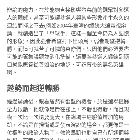
辯論的魔力，在於能夠直接影響螢幕前的觀眾對參選
人的觀感，甚至可能讓參選人與某些形象產生永久的
連結而揮之不去(例如2004年臺灣的總統大選電視辯
論，就創造出了「舉球手」這樣一個至今仍為人記憶
的形象)。因此強者希望打下出頭鳥，弱者期望逆轉
勝，而這可就苦了可憐的幕僚們，只因他們必須要盡
可能的蒐集議題並消化準備，還要將參選人鍛鍊到隨
口就能應答從善如流的地步，可謂幕後的無名英雄
啊。
趁勢而起逆轉勝
經過辯論後，眼看居然有翻盤的機會，於是選舉機器
全力啟動，他就像是箭在弦上，不發也得發，而且規
模一次比一次還要龐大。在跑場中經驗值增加的馬
凱，不論是在掃街或是發表演說的場合，都更像是一
位標準的政治人物了。儘管馬凱也對自己有所迷惘與