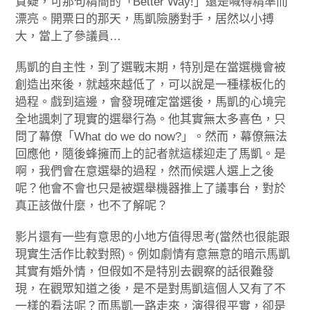
質疑，可那句精簡的「Better Way!」還是喊得精準而
漂亮。開票日的那天，馬凱險勝對手，居然以小搏
大，當上了參議員…
馬凱的自主性，到了選戰末期，特別是在當選機會被
創造出來後，就越來越低了，可以說是一種樣板化的
過程。戲到這邊，會發現確定當選後，馬凱的心境完
全地諷刺了現實的選舉行為。他其實無太多喜色，只
問了幕僚「What do we do now?」。然而，幕僚無法
回應他，隨後蜂擁而上的記者就這樣迎走了馬凱。是
啊，我們會在意選舉的過程，然而候選人選上之後
呢？他會不會也只是被選舉機器推上了議事台，對於
真正該做什麼，也不了解呢？
影片還有一些有意思的小地方值得思考(當然也很能跟
現實生活作比較對照)。例如劇情有意無意的暗示馬凱
其實有婚外情，但假如不是特別去觀察的話很難發
現，在觀眾知道之後，是不是對馬凱這個人又有了不
一樣的看法呢？而馬凱一路走來，演得很平實，卻是