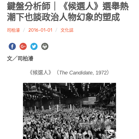
共專題
鍵盤分析師｜《候選人》選舉熱
潮下也談政治人物幻象的塑成
共評論
司柏濬
2016-01-01
文化誌
共想/共享
共青年
文／司柏濬
文化誌
《候選人》（
The Candidate
, 1972
）
勞動誌
共誌寫手
各期目錄
索取共誌