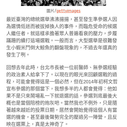
圖片/
gettyimages
最近臺灣的總統選舉沸沸揚揚，甚至發生準參選人因
為選情低迷而被拔掉換人的事件，而臨危受命的候選
人繼任者，就這樣承擔著眾人普遍看衰的壓力，步履
蹣跚的續打這場選戰。一般而言，大型選舉是很難發
生小蝦米鬥倒大鯨魚的翻盤現象的，不過去年還真的
發生了咧。
回想去年此時，台北市長被一位前醫師、無參選經驗
的政治素人給拿下了。以現在的眼光來回顧選戰的過
程，可能會覺得這是一個必然，但在2014年初柯文哲
宣布參選的那個當下，我想多半的人都會覺得：他如
果不是只來鬧場亂一下就退選的話，參選到底最後大
概也是當個陪榜的炮灰吧。當然我也不例外，只是隨
著越來越近的投票日期，居然會開始覺得這個人有當
選的機會，甚至最後聲勢完全的壓過另一陣營，且反
映在選票上，真是太神奇了。