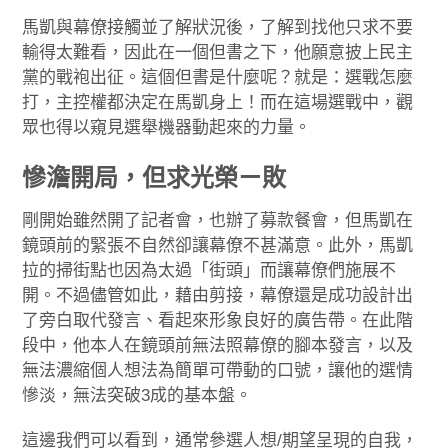
馬凱與幕僚接觸並了解狀況後，了解到找他只求不要
輸得太難看，因此在一個但書之下，他願意披上民主
黨的戰袍出征。這個但書是什麼呢？就是：選戰怎麼
打，主控權都決定在馬凱身上！而在這場選戰中，觀
眾也得以窺見選舉機器動起來的力量。
慘澹開局，但求光榮ㄧ敗
剛開始雖然開了記者會，也辦了募款餐會，但馬凱在
鏡頭前的緊張不自然卻讓幕僚不甚滿意。此外，馬凱
拉的掃街點也因為太過「街頭」而讓幕僚們施展不
開。不過儘管如此，藉由剪接，幕僚還是成功設計出
了旁白取代發言、看起來形象良好的廣告帶。在此階
段中，他本人在鏡頭前無法照幕僚的腳本發言，以及
無法濃縮個人想法為簡單可帶動的口號，讓他的選情
慘淡，無法突破3成的基本盤。
這邊我們可以看到，通常參選人想/期望呈現的自我，