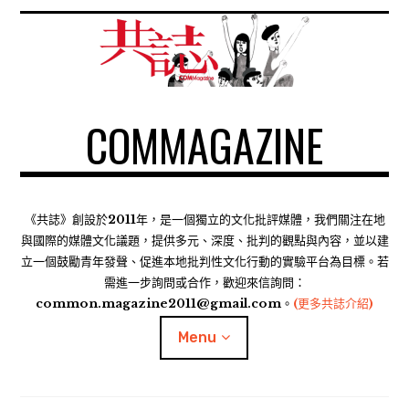
S
k
i
p
t
COMMAGAZINE
o
c
o
n
t
《共誌》創設於2011年，是一個獨立的文化批評媒體，我們關注在地
e
與國際的媒體文化議題，提供多元、深度、批判的觀點與內容，並以建
n
立一個鼓勵青年發聲、促進本地批判性文化行動的實驗平台為目標。若
需進一步詢問或合作，歡迎來信詢問：
t
common.magazine2011@gmail.com。
(更多共誌介紹)
Menu