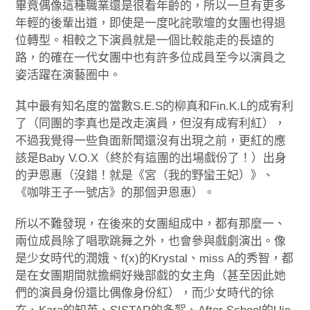
畢竟偶像這種職業還是很看年齡的，所以一旦有更多
年輕的後輩出道，即使是一度叱詫歌壇的女團也得退
位轉型。相較之下演員就是一個比較能走的長遠的
路，的確在一代女團中也有許多位成員至今以演員之
姿活躍在演藝圈中。
其中最有知名度的當數S.E.S的柳真和Fin.K.L的成宥利
了（同團的李真也是改走演員，但沒有成宥利紅），
不過我覺得一些負面新聞還沒有出現之前，更紅的應
該是Baby V.O.X（終於有這團的出場戲份了！）出身
的尹恩惠（沒錯！就是《宮（我的野蠻王妃）》、
《咖啡王子一號店》的那個尹恩惠）。
所以不難發現，在後來的女團組成中，都有那麼一、
兩位成員除了唱歌跳舞之外，也會參與戲劇演出。像
是少女時代的潤娥、f(x)的Krystal、miss A的秀智，都
是在女團期間就擔綱好幾部戲的女主角（甚至因此她
們的演員身份還比偶像身份紅），而少女時代的徐