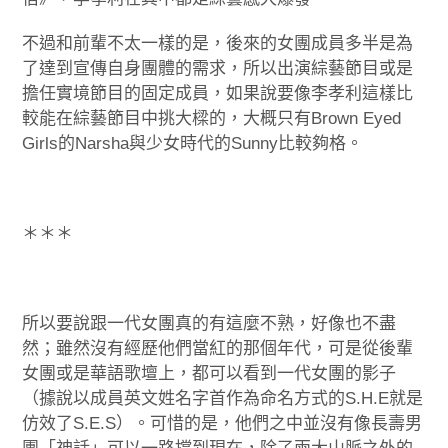
不過和前輩不太一樣的是，後來的女團成員多半是為
了達到宣傳自身團體的需求，所以出演綜藝節目或是
擔任實境節目的固定成員，如果說要像李孝利這樣比
較能在綜藝節目中挑大樑的，大概只有Brown Eyed
Girls的Narsha與少女時代的Sunny比較夠格。
＊＊＊
所以要說跟一代女團真的有這麼不熟，好像也不盡
然；雖然沒有經歷他們當紅的那個年代，可是從後輩
女團或是華語歌壇上，都可以看到一代女團的影子
（據說以成員英文姓名字首作為命名方式的S.H.E就是
仿效了S.E.S）。可惜的是，他們之中並沒有像長壽男