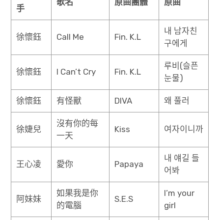
歌名
原曲團體
原曲
手
내 남자친
徐懷鈺
Call Me
Fin. K.L
구에게
루비(슬픈
徐懷鈺
I Can’t Cry
Fin. K.L
눈물)
徐懷鈺
有怪獸
DIVA
왜 풀러
沒有你的每
徐婕兒
Kiss
여자이니까
一天
내 얘길 들
王心凌
愛你
Papaya
어봐
如果我是你
I’m your
阿妹妹
S.E.S
的電腦
girl