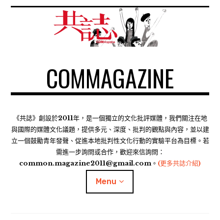
S
k
i
p
t
COMMAGAZINE
o
c
o
n
t
《共誌》創設於2011年，是一個獨立的文化批評媒體，我們關注在地
e
與國際的媒體文化議題，提供多元、深度、批判的觀點與內容，並以建
n
立一個鼓勵青年發聲、促進本地批判性文化行動的實驗平台為目標。若
需進一步詢問或合作，歡迎來信詢問：
t
common.magazine2011@gmail.com。
(更多共誌介紹)
Menu