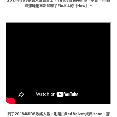
2017年SBS歌謠大戰舞台上，TWICE成員Momo、多賢、Mina
與娜璉也重新詮釋了Fin.K.L的《Now》。
到了2018年SBS歌謠大戰，則是由Red Velvet成員Irene、瑟