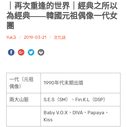
共專題
｜再次重逢的世界｜經典之所以
為經典——韓國元祖偶像一代女
共評論
團
共想/共享
YukJi
2019-03-21
文化誌
共青年
文化誌
勞動誌
一代（元祖
1990年代末期出道
共誌寫手
偶像）
各期目錄
兩大山脈
S.E.S（SM）、Fin.K.L（DSP）
Baby V.O.X、DIVA、Papaya、
索取共誌
Kiss