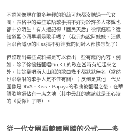
不過就像現在很多年輕的粉絲可能都沒聽過一代女
團，表格中的這些華語歌手搞不好對於許多人來說也
都十分陌生！有人還記得「國民天后」徐懷鈺嗎？還
知道藍心湄早期是歌手嗎？（我只能說阿妹妹、汪佩
蓉跟台灣版的Kiss搞不好連我的同齡人都快忘記了）
但整理出這些資料還是可以看出一些有趣的內容，例
如，除了徐懷鈺翻唱Fin.K.L的歌在當時有紅起來之
外，其餘翻唱兩大山脈的歌曲幾乎都默默無名（當然
也跟翻唱的歌手人氣不佳有關）；反倒是其他一代女
團像是DIVA、Kiss、Papaya的歌曲被翻唱之後，在華
語歌壇還佔有一席之地（其中最紅的應該就是王心凌
的《愛你》了吧）。
從一代女團看韓國團體的公式——
多