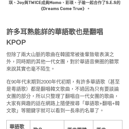
琪、Joy與TWICE成員Momo、彩瑛、子瑜一起合作了S.E.S的
《Dreams Come True》。
許多耳熟能詳的華語歌也是翻唱
KPOP
但除了兩大山脈的歌曲在韓國常被後輩致敬表演之
外，同時期的其他一代女團，對於華語音樂圈的聽眾
來說其實也毫不陌生。
在90年代末期到2000年代初期，有許多華語歌（甚至
是粵語歌）都是翻唱韓文歌曲，不過因為只有要談論
女團的部分，所以只整理了翻唱自一代女團的歌曲，
大家有興趣的話在網路上隨便搜尋「華語歌+翻唱+韓
文歌」等關鍵字就可以看到一長串的名單了。
華語歌