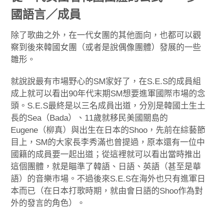
國語言／成員
除了歌曲之外，在一代女團的其他面向，也都可以觀
察到後來韓國女團（或者是說偶像團體）發展的一些
雛形。
就說說最有市場野心的SM家好了，在S.E.S的成員組
成上就可以看出90年代末期SM想要進軍國際市場的念
頭。S.E.S最終是以三名成員出道，分別是韓國土生土
長的Sea（Bada）、11歲就移民美國關島的
Eugene（柳真）與出生在日本的Shoo，先前在綜藝節
目上，SM的大家長李秀滿也曾提過，原本還有一位中
國籍的成員要一起出道；從這裡就可以看出當時推出
這個團體，就是瞄準了韓語、日語、英語（甚至是華
語）的音樂市場。不過後來S.E.S在海外也只有進軍日
本而已（在日本打歌時期，就由會日語的Shoo作為對
外的發言的角色）。