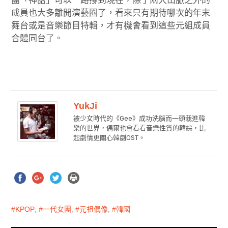
團「神話」可以一路撐到現在，除了兩大山脈之外的
成員也大多離開演藝圈了，看來只有期待哪次的年末
舞台或是音樂節目特輯，才有機會看到這些元組成員
合體同台了。
YukJi
被少女時代的《Gee》成功洗腦而一頭栽進韓
樂的世界，偶爾也會看看音樂性質的韓綜，比
起劇情更關心韓劇OST。
KPOP
,
一代女團
,
元祖偶像
,
韓國