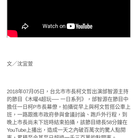
文／沈宜萱
2018年07月05日，台北市市長柯文哲出演邰智源主持
的節目《木曜4超玩── 一日系列》，邰智源在節目中
擔任一日柯P市長幕僚，拍攝從早上與柯文哲搭公車上
班，一路跟進市政府參與會議討論、跑戶外行程，到
晚上市長尚未下班時結束拍攝，該節目總長58分鐘在
YouTube上播出，造成一天之內破百萬次的驚人點閱
率，累積至今甚至已超過一千三百萬的點閱率。