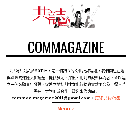
S
k
i
p
t
COMMAGAZINE
o
c
o
n
t
《共誌》創設於2011年，是一個獨立的文化批評媒體，我們關注在地
e
與國際的媒體文化議題，提供多元、深度、批判的觀點與內容，並以建
n
立一個鼓勵青年發聲、促進本地批判性文化行動的實驗平台為目標。若
需進一步詢問或合作，歡迎來信詢問：
t
common.magazine2011@gmail.com。
(更多共誌介紹)
Menu