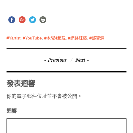
Yartist
,
YouTube
,
木曜4超玩
,
網路綜藝
,
邰智源
文
Previous
Next
章
導
發表迴響
覽
你的電子郵件位址並不會被公開。
迴響