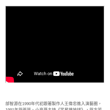
邰智源在1990年代初跟著製作人王偉忠進入演藝圈，
1991年與張菲、小亮哥主持《笑星撞地球》，與方芳