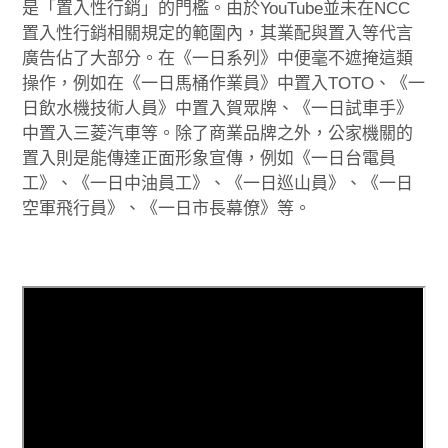
是「置入性行銷」的門檻。由於YouTube並未在NCC
置入性行銷相關規定的範圍內，其業配與置入等代言
廣告佔了大部分。在《一日系列》中便毫不遮掩這類
操作，例如在《一日馬桶作業員》中置入TOTO、《一
日飲水機技術人員》中置入賀眾牌、《一日試車手》
中置入三菱汽車等。除了商業品牌之外，公家機關的
置入則是能傳達正面形象宣傳，例如《一日台電員
工》、《一日中油員工》、《一日巡山員》、《一日
空軍飛行員》、《一日市長幕僚》等。