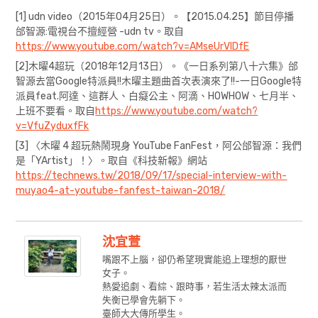
[1] udn video（2015年04月25日）。【2015.04.25】節目停播
邰智源:電視台不擅經營 -udn tv。取自
https://www.youtube.com/watch?v=AMseUrVlDfE
[2]木曜4超玩（2018年12月13日）。《一日系列第八十六集》邰
智源去當Google特派員!!木曜主題曲首次表演來了!!-一日Google特
派員feat.阿達、這群人、白癡公主、阿滴、HOWHOW、七月半、
上班不要看。取自
https://www.youtube.com/watch?
v=VfuZyduxfFk
[3] 〈木曜 4 超玩熱鬧現身 YouTube FanFest，阿公邰智源：我們
是「YArtist」！〉。取自《科技新報》網站
https://technews.tw/2018/09/17/special-interview-with-
muyao4-at-youtube-fanfest-taiwan-2018/
沈宜萱
嘴跟不上腦，卻仍希望現實能追上理想的厭世
女子。
熱愛追劇、看綜、跟時事，若生活太辣太派而
失衡已學會先躺下。
臺師大大傳所學生。