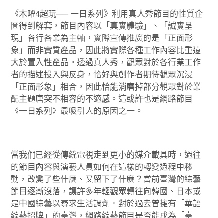
《木曜4超玩── 一日系列》利用真人秀節目的性質企
圖得到解套，節目內容以「真實體驗」、「誠實呈
現」各行各業為主軸，實際宣傳推廣的是「正面形
象」而非實質產品，因此將實際各種工作內容比重遠
大於置入性產品。透過真人秀，觀眾對於各行業工作
者的描述投入與反身，恰好與創作者期待觀眾沉浸
「正面形象」相合，因此恰能消磨掉部分觀眾對於業
配主題唐突不相容的不適感。這或許也是網路節目
《一日系列》最吸引人的原因之一。
當我們已經從傳統電視走到更小的媒介載具時，過往
的節目內容與演藝人員如何在這樣的轉變過程中移
動，改變了些什麼、又留下了什麼？當前臺灣的綜藝
節目逐漸沒落，讓許多年輕觀眾轉往向韓國、日本或
是中國綜藝以尋求生活調劑。對於過去曾擁有「華語
綜藝招牌」的臺灣，網路綜藝節目是否能成為「臺