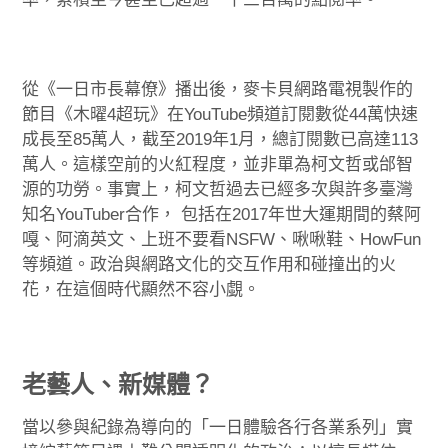
從《一日市長幕僚》播出後，麥卡貝網路電視製作的
節目《木曜4超玩》在YouTube頻道訂閱數從44萬快速
成長至85萬人，截至2019年1月，總訂閱數已高達113
萬人。這樣空前的火紅程度，並非單為柯文哲或邰智
源的功勞。事實上，柯文哲過去已經多次與許多臺灣
知名YouTuber合作， 包括在2017年世大運期間的蔡阿
嘎、阿滴英文、上班不要看NSFW、啾啾鞋、HowFun
等頻道。政治與網路文化的交互作用和碰撞出的火
花，在這個時代顯然不容小覷。
老藝人、新媒體？
當以參與紀錄為導向的「一日體驗各行各業系列」實