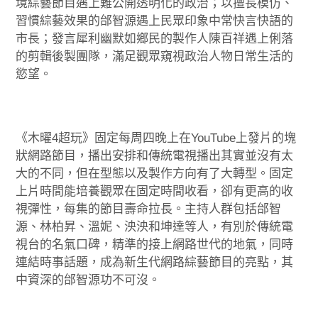
境綜藝節目遇上難公開透明化的政治；以擅長模仿、
習慣綜藝效果的邰智源遇上民眾印象中常快言快語的
市長；發言犀利幽默如鄉民的製作人陳百祥遇上俐落
的剪輯後製團隊，滿足觀眾窺視政治人物日常生活的
慾望。
《木曜4超玩》固定每周四晚上在YouTube上發片的塊
狀網路節目，播出安排和傳統電視播出其實並沒有太
大的不同，但在型態以及製作方向有了大轉型。固定
上片時間能培養觀眾在固定時間收看，卻有更高的收
視彈性，每集的節目壽命拉長。主持人群包括邰智
源、林柏昇、溫妮、泱泱和坤達等人，有別於傳統電
視台的名氣口碑，精準的接上網路世代的地氣，同時
連結時事話題，成為新生代網路綜藝節目的亮點，其
中資深的邰智源功不可沒。