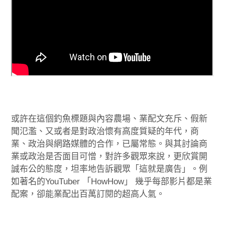
或許在這個釣魚標題與內容農場、業配文充斥、假新
聞氾濫、又或者是對政治懷有高度質疑的年代，商
業、政治與網路媒體的合作，已屬常態。與其討論商
業或政治是否面目可憎，對許多觀眾來說，更欣賞開
誠布公的態度，坦率地告訴觀眾「這就是廣告」。例
如著名的YouTuber 「HowHow」 幾乎每部影片都是業
配案，卻能業配出百萬訂閱的超高人氣。