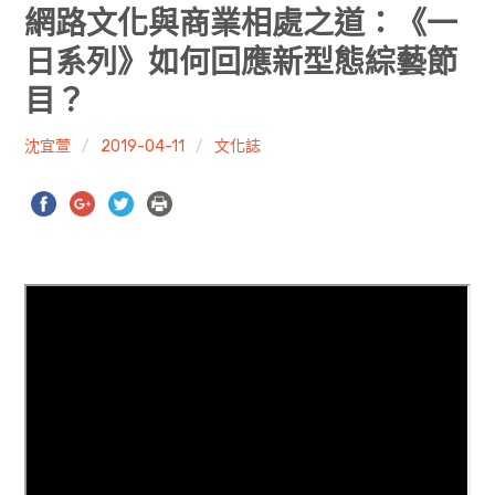
共專題
網路文化與商業相處之道：《一
日系列》如何回應新型態綜藝節
共評論
目？
共想/共享
沈宜萱
2019-04-11
文化誌
共青年
文化誌
勞動誌
共誌寫手
各期目錄
索取共誌