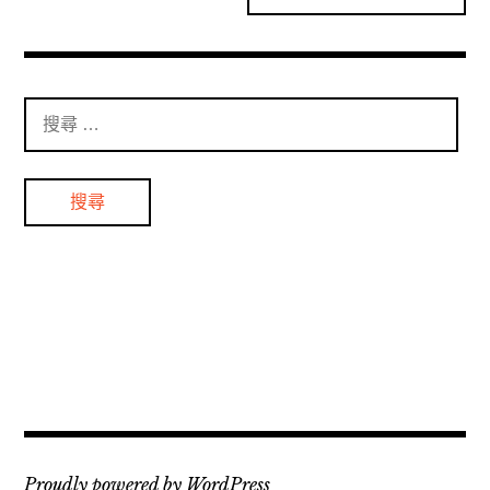
搜
尋
：
Proudly powered by WordPress