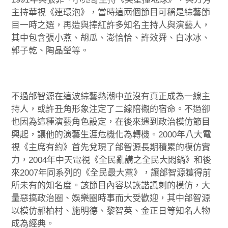
主持華視《連環泡》，當時這兩個節目可稱是綜藝節
目一時之選，再造與捧紅許多知名主持人與演藝人，
其中包含張小燕、胡瓜、澎恰恰、許效舜、白冰冰、
郭子乾、陶晶瑩等。
不過邰智源在這波綜藝熱潮中並沒有真正成為一線主
持人，或許丑角形象注定了二線陪襯的宿命。不過卻
也因為這種演藝角色設定，在後來遇到政治模仿節目
興起，讓他的演藝生涯危機化為轉機。2000年八大電
視《主席有約》首先兌現了邰智源長期積累的模仿實
力，2004年中天電視《全民亂講之全民大悶鍋》和後
來2007年同系列的《全民最大黨》，讓邰智源獲得前
所未有的知名度。該節目內容以詼諧諷刺的模仿，大
量惡搞政治圈、娛樂圈時事而大受歡迎，其中邰智源
以模仿郝柏村、施明德、黎智英、金正日等知名人物
成為經典。