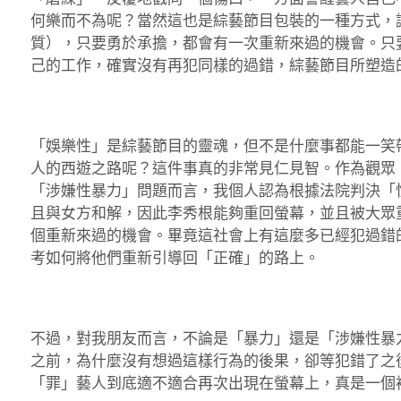
何樂而不為呢？當然這也是綜藝節目包裝的一種方式，
質），只要勇於承擔，都會有一次重新來過的機會。只
己的工作，確實沒有再犯同樣的過錯，綜藝節目所塑造
「娛樂性」是綜藝節目的靈魂，但不是什麼事都能一笑
人的西遊之路呢？這件事真的非常見仁見智。作為觀眾
「涉嫌性暴力」問題而言，我個人認為根據法院判決「
且與女方和解，因此李秀根能夠重回螢幕，並且被大眾
個重新來過的機會。畢竟這社會上有這麼多已經犯過錯
考如何將他們重新引導回「正確」的路上。
不過，對我朋友而言，不論是「暴力」還是「涉嫌性暴
之前，為什麼沒有想過這樣行為的後果，卻等犯錯了之
「罪」藝人到底適不適合再次出現在螢幕上，真是一個