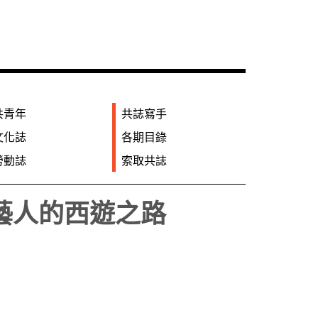
共青年
共誌寫手
文化誌
各期目錄
勞動誌
索取共誌
藝人的西遊之路