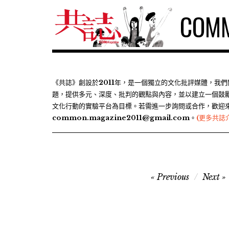
S
COMM
k
i
p
t
o
c
《共誌》創設於2011年，是一個獨立的文化批評媒體，我
題，提供多元、深度、批判的觀點與內容，並以建立一個鼓
o
文化行動的實驗平台為目標。若需進一步詢問或合作，歡迎
n
common.magazine2011@gmail.com。
(更多共誌
t
e
n
t
文
Previous
Next
章
導
覽