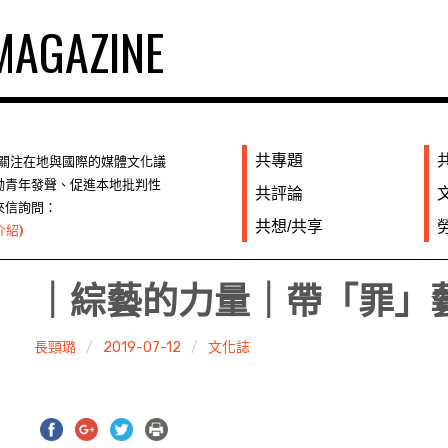
AGAZINE
共專題
們關注在地與國際的媒體文化議
勵青年發聲、促進本地批判性
共評論
來信詢問：
共想/共享
介紹)
｜綜藝的力量｜帶「罪」
長頸璐
2019-07-12
文化誌