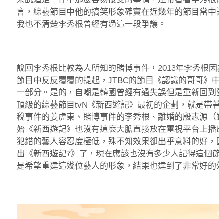
言，綜藝節目中他的搞笑形象確實在近幾年的節目當中
我也不清楚李秀根曾經有過這一段爭議。
說回李秀根比較為人所知的賭博事件，2013年李秀根
節目中反反覆覆的提起，JTBC的節目《認識的哥哥》
一部分。是的，自嘲是韓國曾經有過失誤但是重新回到
頂級的綜藝節目tvN《新西遊記》最初的企劃，就是帶
稅事件的姜虎東、賭博事件的李秀根、離婚的殷志源（
始《新西遊記》也沒有這麼大膽直接放在電視平台上播
犯錯的藝人容忍度極低，殊不知效果卻出乎意料的好，
出《新西遊記7》了，現在應該也沒有多少人記得這個
是希望重建這幾位藝人的形象，結果也達到了非常好的