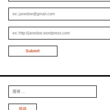
搜
尋
：