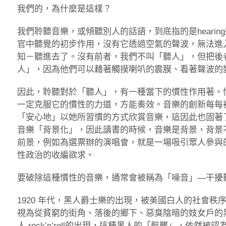
我們的，為什麼是這樣？
我們聆聽音樂，或傾聽別人的話語，到底指的是hearing還是li
官中聽覺的初步作用，沒有它透過空氣的聲波，無法進入身體
知－聽進去了。沒有前者，我們不叫「聽人」，但把後
人」，因為他們可以藉著觸摸喇叭的震膜、看著聲波的
因此，聆聽對於「聽人」，有一種當下的慣性作用著。
一定克服它的慣性的力道，方能奏效。音樂的創新每每
「安心地」以她所習慣的方式欣賞音樂，這因此也固著
音樂「背景化」，因此讀書的時候，音樂是背景，背景
前景，例如為選票辦的演唱會，就是一場吸引眾人參與
性政治的收編欲求。
要破除這種慣性的音樂，通常會被稱為「噪音」—干擾
1920 年代，黑人爵士樂的出現，被美國白人的社會
視為從貧窮的街角、落後的鄉下、惡臭陰暗的妓女戶的黑
人 rock’n’roll的出現，這種黑人的「骯髒」，依