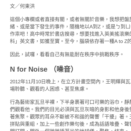
文／何東洪
這個小專欄或者直接有關，或者無關於音樂，我想把盤
緒、或是當下發生的事件，隨機地以A到Z，或是ㄅ到
作祟吧！高中時常於書店搜尋，想要找進入英美搖滾樂
科」英文書，如獲至寶。至今，腦袋依存著一種A to Z
因此，試囉，看看自己有無能耐在秩序中挑戰秩序。
N for Noise （噪音）
2012年11月10日晚上，在立方計畫空間內，王明輝
場聆聽、觀看的人困惑、甚至焦慮。
行為藝術家瓦旦半裸，下半身裹著可口可樂的浴巾，靜
們觀看他。我們的目光必須與瓦旦灰暗的身影和他身後
著焦聚。觀眾的耳朵不斷被不和諧的聲響「干擾」著。
拼貼與重組，加上一些創作樂句後，成為話語堆疊、聲