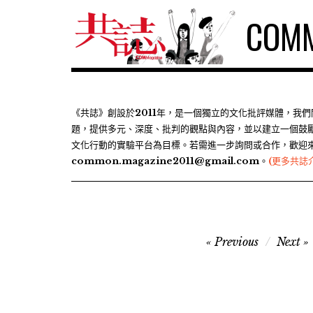
S
COMM
k
i
p
t
o
c
《共誌》創設於2011年，是一個獨立的文化批評媒體，我
題，提供多元、深度、批判的觀點與內容，並以建立一個鼓
o
文化行動的實驗平台為目標。若需進一步詢問或合作，歡迎
n
common.magazine2011@gmail.com。
(更多共誌
t
e
n
t
文
Previous
Next
章
導
覽