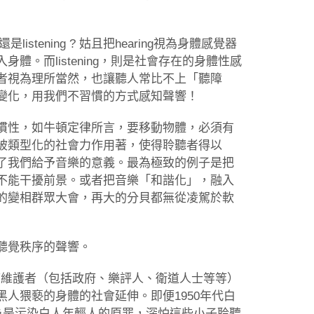
stening ? 姑且把hearing視為身體感覺器
。而listening，則是社會存在的身體性感
者視為理所當然，也讓聽人常比不上「聽障
變化，用我們不習慣的方式感知聲響！
慣性，如牛頓定律所言，要移動物體，必須有
被類型化的社會力作用著，使得聆聽者得以
了我們給予音樂的意義。最為極致的例子是把
不能干擾前景。或者把音樂「和諧化」，融入
的變相群眾大會，再大的分貝都無從凌駕於軟
聽覺秩序的聲響。
秩序維護者（包括政府、樂評人、衛道人士等等）
人猥褻的身體的社會延伸。即便1950年代白
然被認為是污染白人年輕人的原罪，深怕這些小子聆聽