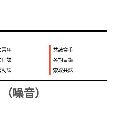
共青年
共誌寫手
文化誌
各期目錄
勞動誌
索取共誌
e （噪音）