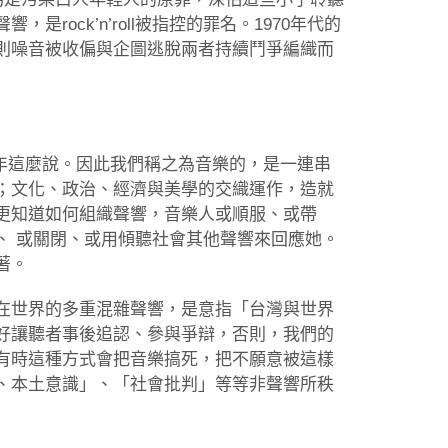
ock’n’roll被指控的罪名。1970年代的
則噪音被收偏與企圖逃脫兩者持續鬥爭編織而
937年這麼說。因此我們稱之為音樂的，是一連串
；文化、政治、經濟與美學的交織運作，造就
更知道如何組織聲響，音樂人或順服、或帶
、 或關閉、或用傾聽社會其他聲響來回應她。
著。
在世界的多重混雜聲響，是意指「台灣與世界
好讓聽者事後追認、參與爭辯，否則，我們的
有時這種方式會把音樂搞死，把不願意被這樣
、本土意識」、「社會批判」等等非聲響所秩