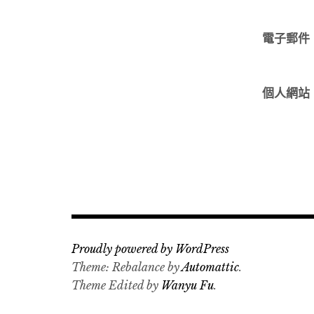
電子郵件
個人網站
Proudly powered by WordPress
Theme: Rebalance by
Automattic
.
Theme Edited by
Wanyu Fu
.