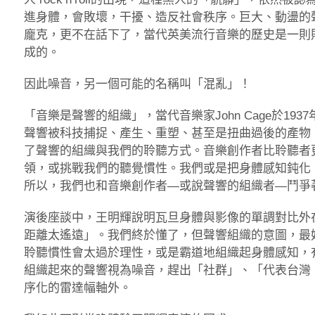
進身體，會敗壞，干擾、造反社會秩序。巨大、動盪的聲響，是r
龐克，更不在話下了，當代英美流行音樂的歷史是一則
成的。
因此噪音，另一個可能的名稱叫「混亂」！
「音樂是聲響的組織」，當代音樂家John Cage於1
聲響被科技捕捉、產生、重塑、甚至是扭曲過後的產物
了聲響的組織與我們的聆聽方式。音樂創作者比聆聽者
領，或挑戰我們的聽覺慣性。我們或是把身體感知鈍化
所以，我們也和音樂創作者—或說聲響的組織者—鬥爭
演後座談中，王明輝說明瓦旦身體與影像的單調對比外
距離太遙遠」。我們終於懂了，但聲響組織的意圖，最
聆聽慣性會太過於理性，或是霸道地組織起身體感知，
組織起來的聲響視為噪音，趕出「社群」、「代表台灣
序化的雷達幅軸外。