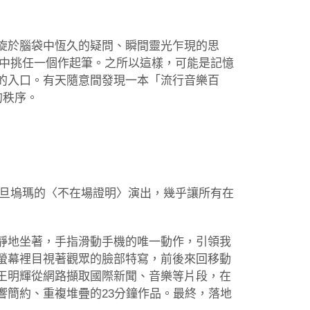
旋於腦袋中恆久的疑問、瞬間靈光乍現的思
ㄩ中挑任一個作起筆。之所以這樣，可能是記憶
的入口。有天隨意間發現一本「流行音樂百
的秩序。
與瓦旦塢瑪的〈不在場證明〉演出，幾乎讓所有在
靜地坐著，手指滑動手機的唯一動作，引領我
螢幕裡目視著觀眾的臉部特寫，前後來回移動
王明輝從網路擷取國際新聞、音樂等片段，在
響簡約、重複堆疊的23分鐘作品。最終，落地