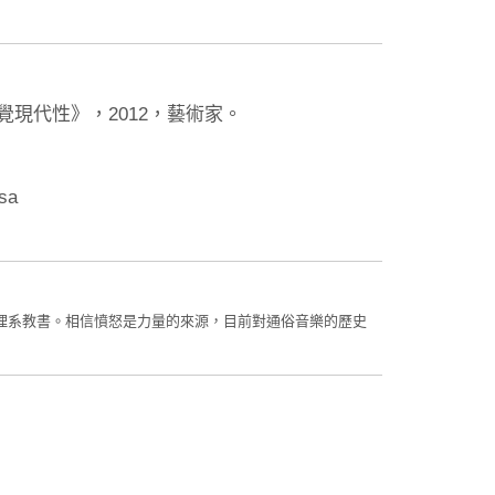
覺現代性》，2012，藝術家。
osa
理系教書。相信憤怒是力量的來源，目前對通俗音樂的歷史