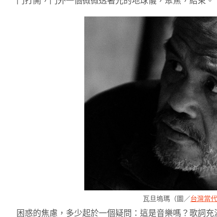
門打開，門外一個微微透著光的地球儀，聚焦，結束。
瓦旦塢瑪（圖／
台灣當
困惑的焦慮，多少起於一個疑問：這是音樂嗎？歌詞充