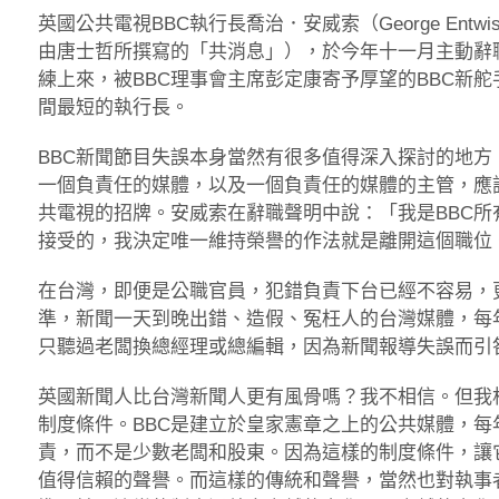
英國公共電視BBC執行長喬治．安威索（George Entw
由唐士哲所撰寫的「共消息」），於今年十一月主動辭
練上來，被BBC理事會主席彭定康寄予厚望的BBC新舵
間最短的執行長。
BBC新聞節目失誤本身當然有很多值得深入探討的地
一個負責任的媒體，以及一個負責任的媒體的主管，應
共電視的招牌。安威索在辭職聲明中說：「我是BBC
接受的，我決定唯一維持榮譽的作法就是離開這個職位
在台灣，即便是公職官員，犯錯負責下台已經不容易，
準，新聞一天到晚出錯、造假、冤枉人的台灣媒體，每
只聽過老闆換總經理或總編輯，因為新聞報導失誤而引
英國新聞人比台灣新聞人更有風骨嗎？我不相信。但我
制度條件。BBC是建立於皇家憲章之上的公共媒體，
責，而不是少數老闆和股東。因為這樣的制度條件，讓
值得信賴的聲譽。而這樣的傳統和聲譽，當然也對執事