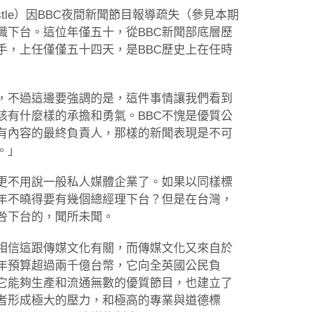
istle）因BBC夜間新聞節目報導疏失（參見本期
職下台。這位年僅五十，從BBC新聞部底層歷
手，上任僅僅五十四天，是BBC歷史上在任時
方，不過這邊要強調的是，這件事情讓我們看到
該有什麼樣的承擔和勇氣。BBC不愧是優質公
所有內容的最終負責人，那樣的新聞表現是不可
。」
更不用說一般私人媒體企業了。如果以同樣標
年不曉得要有幾個總經理下台？但是在台灣，
咎下台的，聞所未聞。
相信這跟傳媒文化有關，而傳媒文化又來自於
每年預算超過兩千億台幣，它向全英國公民負
它能夠生產和流通無數的優質節目，也建立了
者形成極大的壓力，和極高的專業與道德標