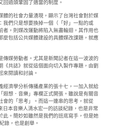
又回過頭鞏固了適當的制度。
媒體的社會力量湧現，顯示了台灣社會對於媒
：我們只是想要換掉一個（「好」一點的或
前者，則媒改運動將陷入無盡輪迴，其作用也
那麼包括公共媒體建設的具體媒改課題，就應
是傳媒勞動者。尤其是新聞記者在這一波波的
期《共誌》就從這個面向切入製作專題，由劉
起來閱讀和討論。
義經濟學分析傳播產業的張十七，一加入就給
「遐想．音樂」專欄正式開張。雖說是有關音
社會的「思考」。而這一連串的思考，就從
帶來日本音樂人清水宏一的訪談紀錄，也是非常
於此。簡妙如雖然是我們的班底寫手，但是她
實況紀錄，也是創舉。