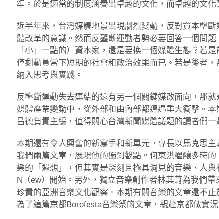
準。於是適當的制度涵養出卓越的文化，而卓越的文化
近半年來，台灣媒體地景出現劇烈變動，反對資本壟斷
體改革的意識。然而反壟斷運動者勢必要回答一個問題
「小」一點的）資本家，還是要換一個媒體生態？若是
僅剩動員當下短期的社會和政治效果而已。若是後者，
納入思考與實踐。
反壟斷運動失去連結的還有另一個關鍵媒改面向，那就
媒體產業變動中，從外部和由內部都遭遇重大衝擊。本
昌德負責主編，值得關心台灣新聞媒體議題的讀者們一
本期還有令人興奮的新寫手和新單元。專長以馬克思主
我們兩篇文章，展現他的獨到觀點。何東洪醞釀多時的
樂的「遐想」，但其實是深刻且極具洞見的音樂、人與
N（ew）開始。另外，獨立音樂創作者林其蔚為我們
珍貴的亞洲音樂文化觀察。本期有關音樂的文章還不止
為了這篇京都Borofesta音樂祭的文章，親赴京都做