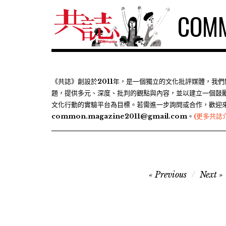
S
COMM
k
i
p
t
o
c
《共誌》創設於2011年，是一個獨立的文化批評媒體，我
題，提供多元、深度、批判的觀點與內容，並以建立一個鼓
o
文化行動的實驗平台為目標。若需進一步詢問或合作，歡迎
n
common.magazine2011@gmail.com。
(更多共誌
t
e
n
t
文
Previous
Next
章
導
覽