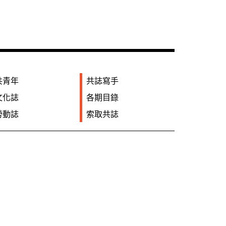
共青年
共誌寫手
文化誌
各期目錄
勞動誌
索取共誌