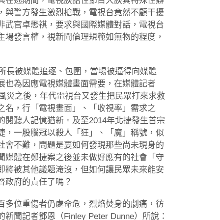
興在逃期間，電視談話性節目大談其特殊性癖
，與警方發生激烈槍戰，電視台竟然不顧干擾
非武官卓懋祺，要求與國際媒體對話，電視台
主場發言權，視新聞倫理規範如無物的程度，
園所長被媒體追逐、包圍，當場被逼得向媒體
展也為因應電視媒體畫面需要，在媒體記者
克風災之後，年代電視台又發生把民眾打來求救
之名，行「電視畫面」、「收視率」需求之
閱聽人記憶猶新。及至2014年北捷發生首宗
捷，一股腦冠以殺人「狂」、「魔」稱號，似
社會不難，問題是要如何發現那些尚未現身的
聞媒體在鄭捷案之後並未做好應有的社會「守
即將被其他議題淹沒，但如何讓民眾未來能安
督政府的責任了嗎？
百多位重傷者仍處命危，烈焰焚身的劇痛，彷
鄧恩（Finley Peter Dunne）所說：