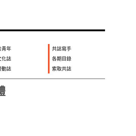
共青年
共誌寫手
文化誌
各期目錄
勞動誌
索取共誌
體