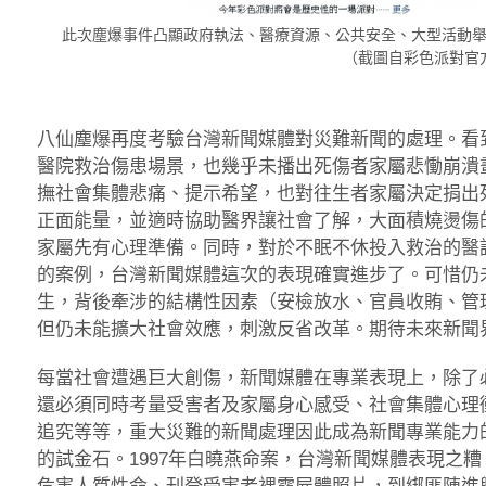
此次塵爆事件凸顯政府執法、醫療資源、公共安全、大型活動
（截圖自彩色派對官
八仙塵爆再度考驗台灣新聞媒體對災難新聞的處理。看
醫院救治傷患場景，也幾乎未播出死傷者家屬悲慟崩潰
撫社會集體悲痛、提示希望，也對往生者家屬決定捐出
正面能量，並適時協助醫界讓社會了解，大面積燒燙傷
家屬先有心理準備。同時，對於不眠不休投入救治的醫
的案例，台灣新聞媒體這次的表現確實進步了。可惜仍
生，背後牽涉的結構性因素（安檢放水、官員收賄、管
但仍未能擴大社會效應，刺激反省改革。期待未來新聞
每當社會遭遇巨大創傷，新聞媒體在專業表現上，除了
還必須同時考量受害者及家屬身心感受、社會集體心理
追究等等，重大災難的新聞處理因此成為新聞專業能力
的試金石。1997年白曉燕命案，台灣新聞媒體表現之