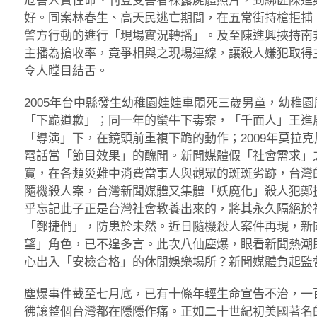
危害人質性命、刊登受害者裸露屍體照片，到綁匪陳進
好。同案林春生、高天民逃亡期間，在五常街持槍拒捕
警方行動的進行「現場實況轉播」。及至陳進興挾持南
主播為搶收率，竟爭相與之現場連線，讓殺人嫌犯取得
令人瞠目結舌。
2005年台中縣發生幼稚園娃娃車悶死三歲男童，幼稚
「下跪道歉」；同一年的蠻牛下毒案，「千面人」王進
「導演」下，在鏡頭前重複下跪的動作；2009年莫拉
電話當「節目效果」的醜聞。新聞媒體假「社會需求」
實，在各類災難中消費當事人與觀眾的斑斑劣跡，台灣的
隨機殺人案，台灣新聞媒體又集體「妖魔化」殺人犯鄭
乎忘記此子正是台灣社會教養出來的，將其永久隔絕於
「鄭捷們」，防患於未然。近日隨機殺人案件再現，新
望」角色，已不遑多言。此次八仙塵爆，眼看新聞熱潮
心出入「安檢合格」的休閒娛樂場所？新聞媒體負起監
塵爆事件截至七月底，已有十條年輕生命宣告不治，一
彿讓整個台灣都在隱隱作痛。正如二十世紀初美國著名的新聞記者