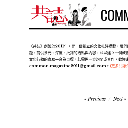
S
COMM
k
i
p
t
o
c
《共誌》創設於2011年，是一個獨立的文化批評媒體，我
題，提供多元、深度、批判的觀點與內容，並以建立一個鼓
o
文化行動的實驗平台為目標。若需進一步詢問或合作，歡迎
n
common.magazine2011@gmail.com。
(更多共誌
t
e
n
t
文
Previous
Next
章
導
覽