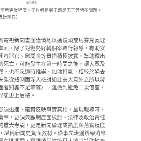
舉辦者專業程度、工作者是勞工還是志工等諸多問題。
方粉絲頁）
到電視新聞畫面謹慎地以遠鏡頭或馬賽克處理
畫面。除了對傷勢好轉個案進行報導，有助安
死者器官、慰問金等舉措積極披露，幫助釋出
的死亡，可能發生在第一時間之後，讓大眾及
護，也不忘適時推崇、加油打氣。相較於過去
未能從體制面深入檢討如此重大意外之所以發
理者知識不足等等），雖做到避免二次傷害，
界能更上層樓。
必須迅速、確實反映事實真相，呈現報導時，
衝擊，更須兼顧制度面檢討、法律及政治責任
的重大考驗，更是新聞倫理成熟度與落實程度
糟，堪稱新聞史負面教材。從事先走漏綁架消息