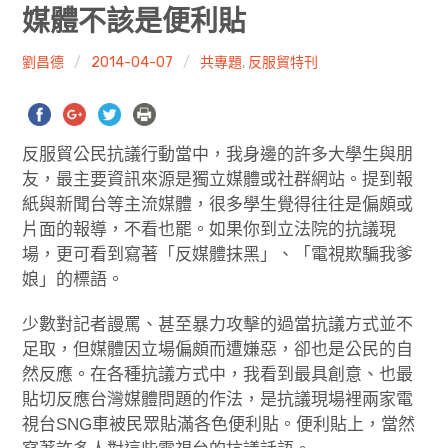
共專題
媒體不該是便利貼
共評論
劉昌德
2014-04-07
共專題
,
反服貿特刊
共想/共享
反服貿公民抗議行動當中，我身邊的許多大學生與朋
共青年
友，最主要資訊來源是獨立媒體或社群網站。提到報
紙與新聞台等主流媒體，很多學生覺得往往是偏頗或
文化誌
片面的報導，不看也罷。如果你到立法院的抗議現
勞動誌
場，更可看到寫著「反媒體抹黑」、「電視欺騙我爹
娘」的標語。
共誌寫手
少數對記者謾罵、甚至暴力攻擊的過當抗議方式並不
足取，但媒體因立場偏頗而遭嫌惡，卻也是公民的自
各期目錄
然反應。在各種抗議方式中，我看到最具創意、也最
索取共誌
貼切反應台灣媒體問題的作法，是抗議現場裡兩家電
視台SNG車被民眾貼滿各色便利貼。便利貼上，當然