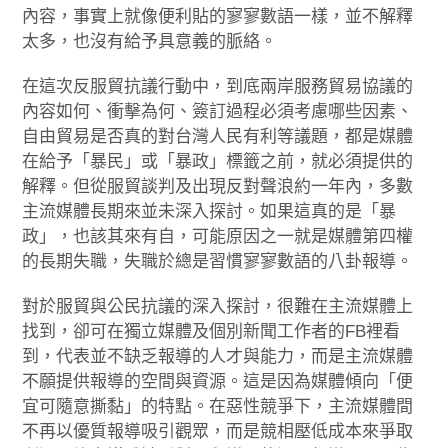
內容，事實上就像便利貼的寥寥數語一樣，並不解釋
太多，也沒有給予具意義的脈絡。
在這次反服貿抗議行動中，到底兩岸服務貿易協議的
內容如何、衝擊為何、簽訂過程必須考慮哪些因素、
自由貿易是否真的對台灣人民有利等議題，都是媒體
在給予「暴民」或「暴政」標籤之前，就必須提供的
解釋。但從服貿談判及出現反對聲浪約一年內，多數
主流媒體長期來並未深入探討。如果這真的是「暴
政」，也該其來有自，可能原因之一就是媒體第四權
的長期失職，失職於總是習慣寥寥數語的八卦報導。
對於服貿與公民抗議的深入探討，很難在主流媒體上
找到，卻可在獨立媒體及個別新聞工作者的FB裡看
到，代表並不缺乏報導的人才與能力，而是主流媒體
不願提供報導的空間與資源。這是因為媒體傾向「便
宜可隨意撕黏」的特點。在惡性競爭下，主流媒體間
不再以優質報導吸引觀眾，而是競相壓低成本來爭取