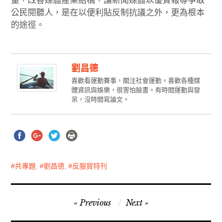
量，改善媒體產業結構，讓新聞媒體以優質報導爭取
公民閱聽人，是在以便利貼反制抗議之外，更為根本
的途徑。
劉昌德
喜歡看運動賽事，關注社會運動。喜歡各種媒
體資訊與娛樂，很害怕臉書。有時間運動與發
呆，沒時間寫論文。
共專題
,
劉昌德
,
反服貿特刊
文
Previous
Next
章