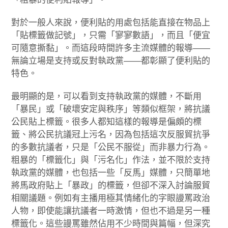
對於一般人來說，便利貼的用處包括能直接在物品上
「貼標籤做記號」，只需「寥寥數語」，而且「便宜
可隨意撕黏」。而這段時間許多主流媒體的報導——
無論立場是支持或反對執政黨——都彰顯了便利貼的
特色。
最明顯的是，可以看到支持執政黨的媒體，不斷用
「暴民」或「破壞安定與秩序」等類似框架，將抗議
公民貼上標籤。很多人都知這樣的報導是偏頗的標
籤、將公民抗議冠上污名，因為包括這次反服貿抗爭
的多數抗議者，只是「公民不服從」而非暴力行為。
粗暴的「標籤化」與「污名化」作法，並不限於支持
執政黨的媒體，也包括一些「反馬」媒體，只簡單地
將馬政府貼上「暴政」的標籤，但卻不深入討論服貿
相關議題。例如有主播用極其情緒化的字眼謾罵政治
人物，即使能讓抗議者一時激情，但也不過是另一種
標籤化。這些謾罵雖然佔用不少時間與篇幅，但深究