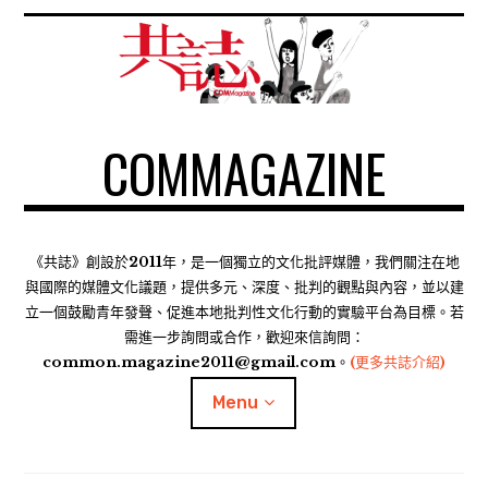
S
k
i
p
t
COMMAGAZINE
o
c
o
n
t
《共誌》創設於2011年，是一個獨立的文化批評媒體，我們關注在地
e
與國際的媒體文化議題，提供多元、深度、批判的觀點與內容，並以建
n
立一個鼓勵青年發聲、促進本地批判性文化行動的實驗平台為目標。若
需進一步詢問或合作，歡迎來信詢問：
t
common.magazine2011@gmail.com。
(更多共誌介紹)
Menu