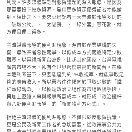
利潤。許多媒體缺乏對服貿議題的深入報導，是因為
那需要投下較多資源、雇用更多資深優秀記者才能做
到。相比之下，要求菜鳥記者一天奔波於報導多則的
「破壞公物」、「太陽餅」、「綠外套」等花絮，就
方便且便宜得多。
主流媒體報導的便利貼現象，源自於產業結構的失
衡，導致業者惡性競爭，以低成本方式競逐特定少數
觀眾。以電視新聞台為例，比起其他國家，台灣電視
廣告市場不大，卻有全世界密度最高的新聞台。在將
本逐利考量下，只要能達到約1%收視率，就能爭取足
夠的廣告收入。所以業者往往傾向於爭取少數的「鐵
杆藍綠觀眾」，以極端政治立場作為市場區隔手段，
再加上壓縮人事與報導所需成本，就形成「政治鐵杆
與八卦便利貼報導」的「新聞獲利方程式」。
拒絕主流媒體的便利貼報導，不僅限於反服貿抗議，
更是公民及新聞工作者的急切需要。從政策等公共力