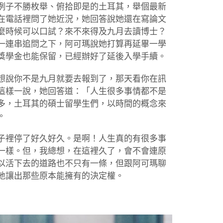
例子不勝枚舉、俯拾即是的土耳其，舉個最新
在電話裡問了她近況，她回答說她還在寫論文
麼時候可以口試？來不來得及九月去讀博士？
一連串追問之下，阿可瑪說她打算再延畢一學
獎學金也能保留，已經辦好了延後入學手續。
想說你不是九月就要去報到了，那天看你在訊
這樣一說，她回答道：「人生很多事情都不是
多，土耳其的碩士留學生們，以時間的概念來
。
子裡停了好久好久。是啊！人生真的有很多事
一樣。但，我總想，在這裡久了，會不會連原
以活下去的道路也不只有一條，但跟阿可瑪聊
地讓出那些原本能擁有的決定權。