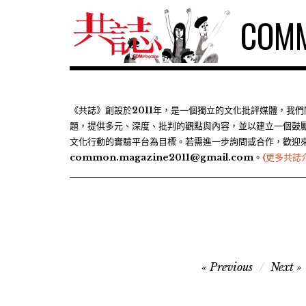
S
COMM
k
i
p
t
o
c
《共誌》創設於2011年，是一個獨立的文化批評媒體，我
題，提供多元、深度、批判的觀點與內容，並以建立一個鼓
o
文化行動的實驗平台為目標。若需進一步詢問或合作，歡迎
n
common.magazine2011@gmail.com。
(更多共誌
t
e
n
t
文
Previous
Next
章