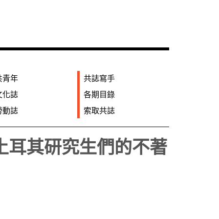
共青年
共誌寫手
文化誌
各期目錄
勞動誌
索取共誌
土耳其研究生們的不著