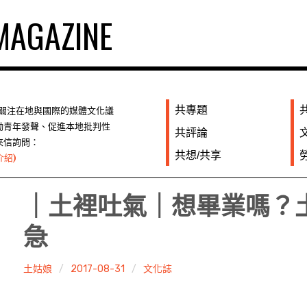
AGAZINE
共專題
們關注在地與國際的媒體文化議
勵青年發聲、促進本地批判性
共評論
來信詢問：
共想/共享
介紹)
｜土裡吐氣｜想畢業嗎？
急
土姑娘
2017-08-31
文化誌