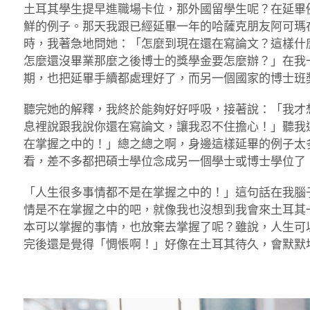
土耳其學生提早進職場卡位，那外國留學生呢？在延畢
鮮的例子。那天我跟已經延畢一年的哈薩克朋友阿可瑪
時，我著急地問她：「怎麼到現在還在寫論文？這樣什
怎麼還沒畢業那麼之後博士的獎學金要怎麼辦？」在我
期，也把延畢手續都處理好了，而另一個國家的博士班
聽完她的解釋，我終於能夠好好呼吸，接著說：「我才
息裡說跟我說你還在寫論文，讓我忍不住擔心！」聽我
在掌握之中的！」總之總之啊，身邊這樣延畢的例子太
看，差不多都把碩士學位念成另一個學士或博士學位了
「人生很多事情都不是在掌握之中的！」這句話在我腦
情是不在掌握之中的吧，就像我也沒想到我會來土耳其
本可以掌握的事情，也放棄去掌握了呢？雖說，人生可
完後還是覺得「惆悵啊！」好像在土耳其待久，會默默