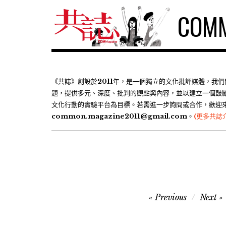
S
COMM
k
i
p
t
o
c
《共誌》創設於2011年，是一個獨立的文化批評媒體，我
題，提供多元、深度、批判的觀點與內容，並以建立一個鼓
o
文化行動的實驗平台為目標。若需進一步詢問或合作，歡迎
n
common.magazine2011@gmail.com。
(更多共誌
t
e
n
t
文
Previous
Next
章