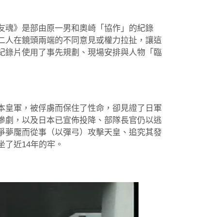
友魂》是部由原一男和奧崎「協作」的紀錄
二人在鏡頭兩端的不同意見或權力拉扯，讓這
紀錄片使用了事先規劃、現場安排與人物「臨
本皇軍，被俘虜而保住了性命，卻見證了日軍
慘劇，以及日本已宣佈投降、部隊長官仍以逃
爭夢魘而從事（以彈弓）攻擊天皇、追究其發
了近14年的牢。