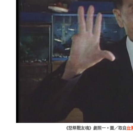
《怒祭戰友魂》劇照一。圖／取自
台