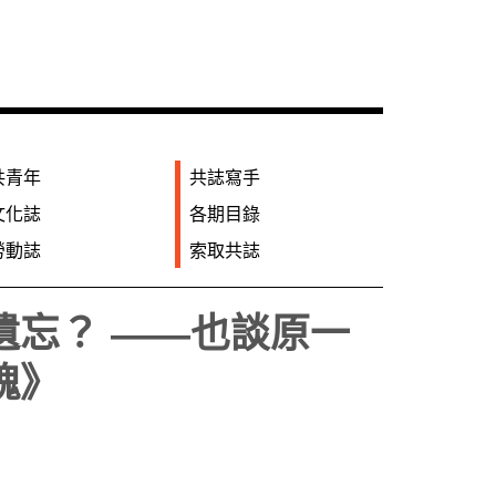
共青年
共誌寫手
文化誌
各期目錄
勞動誌
索取共誌
遺忘？ ――也談原一
魂》