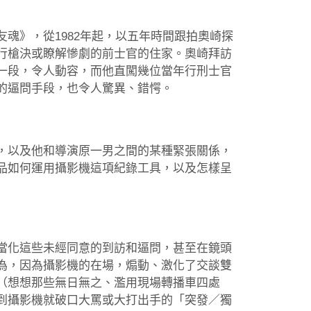
魂》，從1982年起，以五年時間跟拍奧崎探
行槍決或瞭解慘劇的前士官的住家。奧崎拜訪
一段，令人動容，而他直闖幾位當年行刑士官
的逼問手段，也令人驚異、錯愕。
，以及他和導演原一男之間的某種緊張關係，
品如何運用攝影機這項紀錄工具，以及怎樣呈
當化這些未經同意的到訪和逼問，甚至在鏡頭
為，因為攝影機的在場，煽動、激化了交談雙
（想想那些無日無之、濫用現場轉播車四處
到攝影機就破口大罵或大打出手的「突發／獨