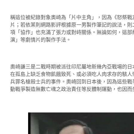
稱這位被紀錄對象奧崎為「片中主角」，因為《怒祭戰
片；若依某則網路影評根據原一男製作筆記的說法，則
項「協作」也充滿了張力或對峙關係。無論如何，這部
演」等劇情片的製作手法。
奧崎謙三是二戰時期被派往印尼屬地新幾內亞戰場的日
在孤島上缺乏食物飢餓致死、或必須吃人肉求存的駭人
兵罪名槍殺士兵的事件。奧崎回到日本後，因為這些戰
動戰爭製造無數亡魂之政治責任等反體制運動，也因而坐