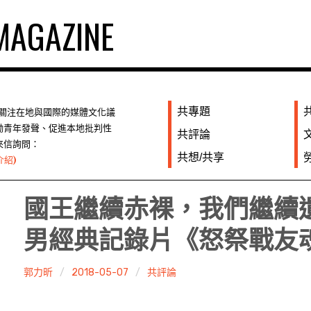
AGAZINE
共專題
們關注在地與國際的媒體文化議
勵青年發聲、促進本地批判性
共評論
來信詢問：
共想/共享
介紹)
國王繼續赤裸，我們繼續
男經典記錄片《怒祭戰友
郭力昕
2018-05-07
共評論