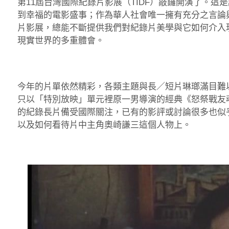
第11屆台灣國際紀錄片影展（TIDF）敲鑼開演了。
到幸福的電影盛事；作為華人社會唯一擁有充分之言論
片影展，總能不斷提供我們對紀錄片美學與它如何介入
現實世界的多重體會。
今年的片單依然精彩，各類主題與長／短片琳瑯滿目難
只以「特別放映」單元裡原一男導演的經典《怒祭戰友
的紀錄長片備受國際關注，已有的影評或討論很多也似
以及如何看待片中主角奧崎謙三這個人物上。