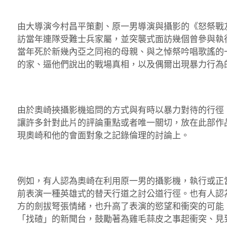
由大導演今村昌平策劃、原一男導演與攝影的《怒祭戰友
訪當年連隊受難士兵家屬，並突襲式面訪幾個曾參與執
當年死於新幾內亞之同袍的母親、與之悼祭吟唱歌謠的
的家、逼他們說出的戰場真相，以及偶爾出現暴力行為
由於奧崎挾攝影機追問的方式與有時以暴力對待的行徑
讓許多針對此片的評論重點或者唯一關切，放在此部作
現奧崎和他的會面對象之記錄倫理的討論上。
例如，有人認為奧崎在利用原一男的攝影機，執行或正
前表演一種英雄式的替天行道之討公道行徑。也有人認
方的劍拔弩張情緒，也升高了表演的慾望和衝突的可能
「找碴」的新聞台，鼓勵著為雞毛蒜皮之事起衝突、見