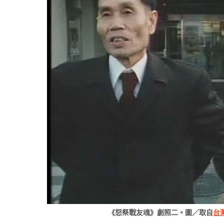
《怒祭戰友魂》劇照二。圖／取自
台